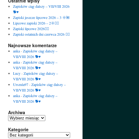
Ostatnie wpisy
Zapisków ciąg dalszy – VII/VIII 2026
🐕♥️
Zapiski jeszcze lipcowe 2026 – 3 🌞🌺
Lipcowe zapiski 2026 – 2🌞🙋‍♀️
Zapiski lipcowe 2026🙋‍♀️
Zapiski ostatnich dni czerwca 2026 🙋‍♀️
Najnowsze komentarze
anka
-
Zapisków ciąg dalszy –
VII/VIII 2026 🐕♥️
anka
-
Zapisków ciąg dalszy –
VII/VIII 2026 🐕♥️
Lucy
-
Zapisków ciąg dalszy –
VII/VIII 2026 🐕♥️
Urszula97
-
Zapisków ciąg dalszy –
VII/VIII 2026 🐕♥️
anka
-
Zapisków ciąg dalszy –
VII/VIII 2026 🐕♥️
Archiwa
Archiwa
Kategorie
Kategorie