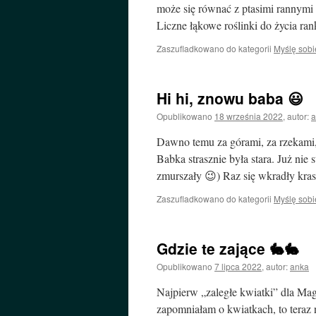
może się równać z ptasimi rannymi 
Liczne łąkowe roślinki do życia ra
Zaszufladkowano do kategorii
Myślę sobi
Hi hi, znowu baba 😃
Opublikowano
18 września 2022
,
autor:
a
Dawno temu za górami, za rzekami, 
Babka strasznie była stara. Już nie 
zmurszały 😉) Raz się wkradły kr
Zaszufladkowano do kategorii
Myślę sobi
Gdzie te zające 🐇🐇
Opublikowano
7 lipca 2022
,
autor:
anka
Najpierw „zaległe kwiatki” dla Mag
zapomniałam o kwiatkach, to t