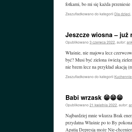
fotkami, bo mi się każda przeniesi
Zaszufladkowano do kategorii
Dla dzieci
,
Jeszcze wiosna – już 
Opublikowano
3 czerwca 2022
,
autor:
an
Właśnie, nie majowa lecz czerwcow
być? Musi być zielona świeżą ziel
nie bzem lecz na przykład akacją (
Zaszufladkowano do kategorii
Kuchennie 
Babi wrzask 😁😁😁
Opublikowano
21 kwietnia 2022
,
autor:
a
Najbardziej mnie wkurza Brak energ
przydatna Właśnie po to By pokonać
Apatią Depresją może Nie-chceni