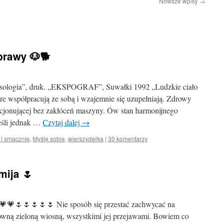
Nowsze wpisy
→
prawy 🐶🐕
ksologia”, druk. „EKSPOGRAF”, Suwałki 1992 „Ludzkie ciało
re współpracują ze sobą i wzajemnie się uzupełniają. Zdrowy
jonującej bez zakłóceń maszyny. Ów stan harmonijnego
eśli jednak …
Czytaj dalej
→
i smacznie
,
Myślę sobie
,
wierszydełka
|
30 komentarzy
mija 🌷
💗🌷🌷🌷🌷🌷 Nie sposób się przestać zachwycać na
wną zieloną wiosną, wszystkimi jej przejawami. Bowiem co