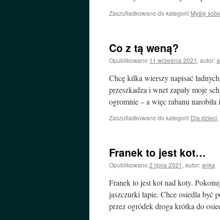
Zaszufladkowano do kategorii
Myślę sobi
Co z tą weną?
Opublikowano
11 września 2021
,
autor:
a
Chcę kilka wierszy napisać ładnyc
przeszkadza i wnet zapały moje sch
ogromnie – a więc rabanu narobiła
Zaszufladkowano do kategorii
Dla dzieci
,
Franek to jest kot…
Opublikowano
2 lipca 2021
,
autor:
anka
Franek to jest kot nad koty. Pokonu
jaszczurki łapie. Chce osiedla być 
przez ogródek droga krótka do osi