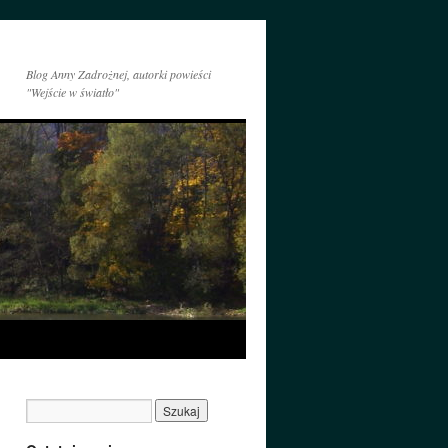
Blog Anny Zadrożnej, autorki powieści
"Wejście w światło"