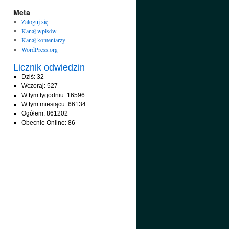
Meta
Zaloguj się
Kanał wpisów
Kanał komentarzy
WordPress.org
Licznik odwiedzin
Dziś: 32
Wczoraj: 527
W tym tygodniu: 16596
W tym miesiącu: 66134
Ogółem: 861202
Obecnie Online: 86