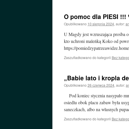
O pomoc dla PIESI !!! 
Opublikowano
10 sierpnia 2024
,
autor:
a
U Magdy jest wzruszająca prośba o 
kto uchroni maleńką Koko od powr
https://pomiedzypatrzeawidze.hom
Zaszufladkowano do kategorii
Bez katego
„Babie lato i kropla d
Opublikowano
26 czerwca 2024
,
autor:
a
Pod koniec stycznia nasypało mnó
osiedlu obok placu zabaw była usy
saneczkach, albo na własnych pupa
Zaszufladkowano do kategorii
Bez katego