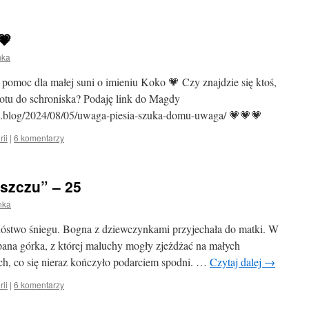
💗
nka
pomoc dla małej suni o imieniu Koko 💗 Czy znajdzie się ktoś,
otu do schroniska? Podaję link do Magdy
e.blog/2024/08/05/uwaga-piesia-szuka-domu-uwaga/ 💗💗💗
rii
|
6 komentarzy
eszczu” – 25
nka
stwo śniegu. Bogna z dziewczynkami przyjechała do matki. W
pana górka, z której maluchy mogły zjeżdżać na małych
ch, co się nieraz kończyło podarciem spodni. …
Czytaj dalej
→
rii
|
6 komentarzy