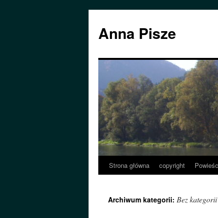
Przejdź
do
Anna Pisze
treści
Strona główna
copyright
Powieśc
Bez kategorii
Archiwum kategorii: