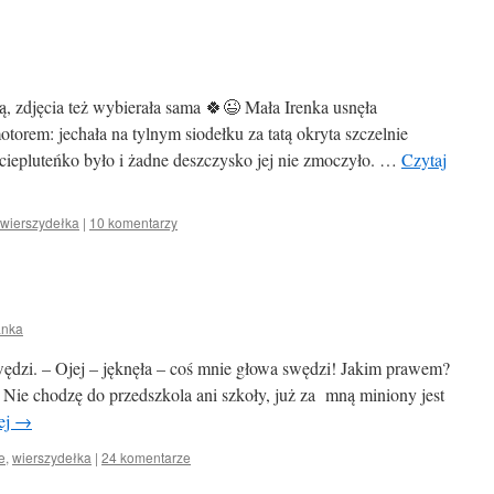
, zdjęcia też wybierała sama 🍀😉 Mała Irenka usnęła
otorem: jechała na tylnym siodełku za tatą okryta szczelnie
ciepluteńko było i żadne deszczysko jej nie zmoczyło. …
Czytaj
wierszydełka
|
10 komentarzy
anka
ędzi. – Ojej – jęknęła – coś mnie głowa swędzi! Jakim prawem?
 Nie chodzę do przedszkola ani szkoły, już za mną miniony jest
ej
→
e
,
wierszydełka
|
24 komentarze