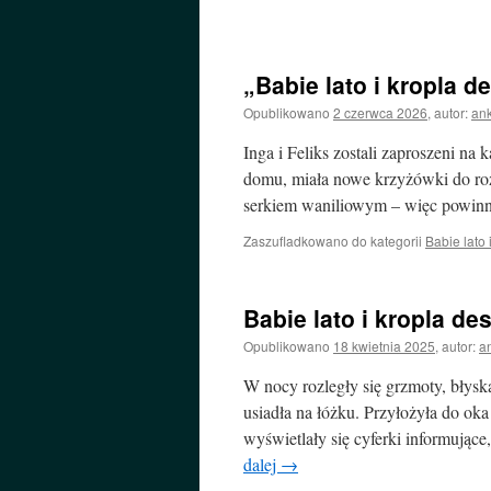
„Babie lato i kropla d
Opublikowano
2 czerwca 2026
,
autor:
an
Inga i Feliks zostali zaproszeni n
domu, miała nowe krzyżówki do roz
serkiem waniliowym – więc powin
Zaszufladkowano do kategorii
Babie lato 
Babie lato i kropla de
Opublikowano
18 kwietnia 2025
,
autor:
a
W nocy rozległy się grzmoty, błysk
usiadła na łóżku. Przyłożyła do oka
wyświetlały się cyferki informujące,
dalej
→