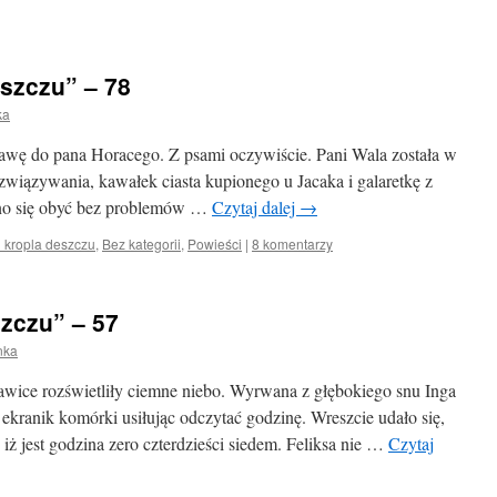
eszczu” – 78
ka
a kawę do pana Horacego. Z psami oczywiście. Pani Wala została w
wiązywania, kawałek ciasta kupionego u Jacaka i galaretkę z
no się obyć bez problemów …
Czytaj dalej
→
i kropla deszczu
,
Bez kategorii
,
Powieści
|
8 komentarzy
szczu” – 57
nka
awice rozświetliły ciemne niebo. Wyrwana z głębokiego snu Inga
 ekranik komórki usiłując odczytać godzinę. Wreszcie udało się,
 iż jest godzina zero czterdzieści siedem. Feliksa nie …
Czytaj