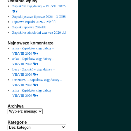
Ostatnie wpisy
Zapisków ciąg dalszy – VII/VIII 2026
🐕♥️
Zapiski jeszcze lipcowe 2026 – 3 🌞🌺
Lipcowe zapiski 2026 – 2🌞🙋‍♀️
Zapiski lipcowe 2026🙋‍♀️
Zapiski ostatnich dni czerwca 2026 🙋‍♀️
Najnowsze komentarze
anka
-
Zapisków ciąg dalszy –
VII/VIII 2026 🐕♥️
anka
-
Zapisków ciąg dalszy –
VII/VIII 2026 🐕♥️
Lucy
-
Zapisków ciąg dalszy –
VII/VIII 2026 🐕♥️
Urszula97
-
Zapisków ciąg dalszy –
VII/VIII 2026 🐕♥️
anka
-
Zapisków ciąg dalszy –
VII/VIII 2026 🐕♥️
Archiwa
Archiwa
Kategorie
Kategorie