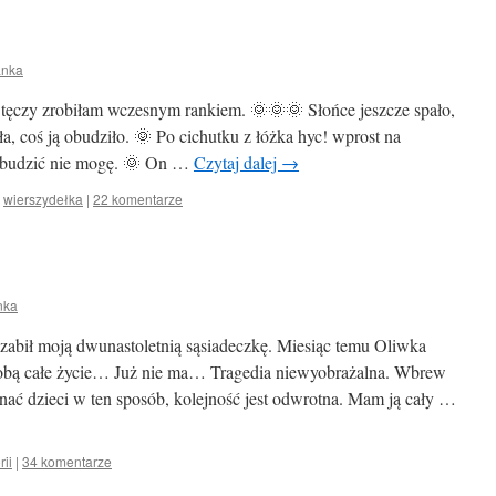
anka
a tęczy zrobiłam wczesnym rankiem. 🌞🌞🌞 Słońce jeszcze spało,
a, coś ją obudziło. 🌞 Po cichutku z łóżka hyc! wprost na
Obudzić nie mogę. 🌞 On …
Czytaj dalej
→
,
wierszydełka
|
22 komentarze
nka
abił moją dwunastoletnią sąsiadeczkę. Miesiąc temu Oliwka
sobą całe życie… Już nie ma… Tragedia niewyobrażalna. Wbrew
gnać dzieci w ten sposób, kolejność jest odwrotna. Mam ją cały …
rii
|
34 komentarze