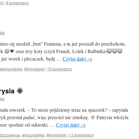
rii
|
8 komentarzy
nka
ro się urodził „brat” Franusia, a tu już poszedł do przedszkola,
k 😃💗 oraz trzy koty (czyli Franek, Lolek i Balbinka)😺😺😺
 już worek i plecaczek, będę …
Czytaj dalej
→
wierszydełka
,
Wymyślanki
|
15 komentarzy
rysia 🌞
nka
tała rowerek. – To może pójdziemy teraz na spacerek? – zapytała
k przestał padać, więc przecież nie zmoknę. 🌞 Patrysia włożyła
epsze spodnie od sukienki. …
Czytaj dalej
→
Szczawnica
,
wierszydełka
,
Wymyślanki
|
11 komentarzy