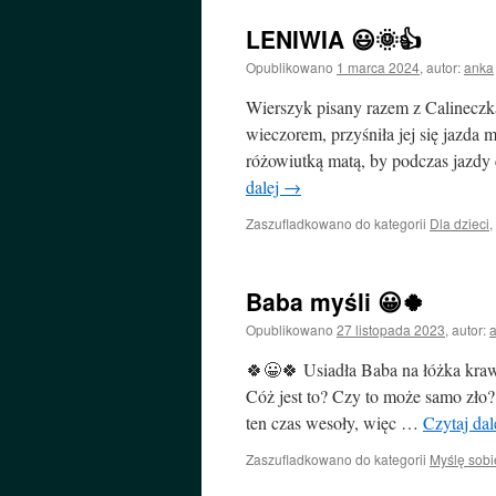
LENIWIA 😃🌞👍
Opublikowano
1 marca 2024
,
autor:
anka
Wierszyk pisany razem z Calineczką
wieczorem, przyśniła jej się jazda m
różowiutką matą, by podczas jazdy 
dalej
→
Zaszufladkowano do kategorii
Dla dzieci
,
Baba myśli 😀🍀
Opublikowano
27 listopada 2023
,
autor:
🍀😀🍀 Usiadła Baba na łóżka kraw
Cóż jest to? Czy to może samo zło?
ten czas wesoły, więc …
Czytaj dal
Zaszufladkowano do kategorii
Myślę sobi