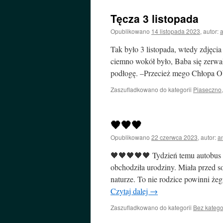
Tęcza 3 listopada
Opublikowano
14 listopada 2023
,
autor:
Tak było 3 listopada, wtedy zdjęci
ciemno wokół było, Baba się zerwał
podłogę. –Przecież mego Chłopa 
Zaszufladkowano do kategorii
Piaseczno
🖤🖤🖤
Opublikowano
22 czerwca 2023
,
autor:
a
🖤🖤🖤🖤🖤 Tydzień temu autobus z
obchodziła urodziny. Miała przed 
naturze. To nie rodzice powinni że
Czytaj dalej
→
Zaszufladkowano do kategorii
Bez katego