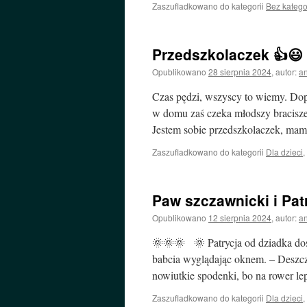
Zaszufladkowano do kategorii
Bez katego
Przedszkolaczek 👍😃
Opublikowano
28 sierpnia 2024
,
autor:
a
Czas pędzi, wszyscy to wiemy. Dopie
w domu zaś czeka młodszy bracisze
Jestem sobie przedszkolaczek, mam
Zaszufladkowano do kategorii
Dla dzieci
,
Paw szczawnicki i Pat
Opublikowano
12 sierpnia 2024
,
autor:
a
🌞🌞🌞 🌞 Patrycja od dziadka dos
babcia wyglądając oknem. – Deszczy
nowiutkie spodenki, bo na rower l
Zaszufladkowano do kategorii
Dla dzieci
,