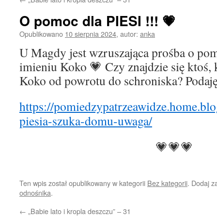
O pomoc dla PIESI !!! 💗
Opublikowano
10 sierpnia 2024
,
autor:
anka
U Magdy jest wzruszająca prośba o pom
imieniu Koko 💗 Czy znajdzie się ktoś,
Koko od powrotu do schroniska? Podaj
https://pomiedzypatrzeawidze.home.bl
piesia-szuka-domu-uwaga/
💗💗💗
Ten wpis został opublikowany w kategorii
Bez kategorii
. Dodaj 
odnośnika
.
←
„Babie lato i kropla deszczu” – 31