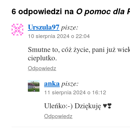
6 odpowiedzi na
O pomoc dla PI
Urszula97
pisze:
10 sierpnia 2024 o 22:04
Smutne to, cóż życie, pani już w
cieplutko.
Odpowiedz
anka
pisze:
11 sierpnia 2024 o 16:12
Uleńko:-) Dziękuję ♥️❣️
Odpowiedz