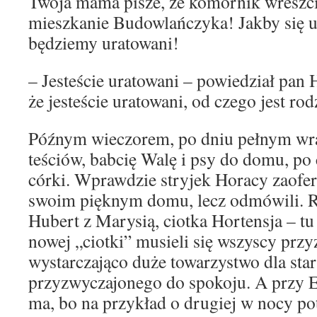
Twoja mama pisze, że komornik wreszcie
mieszkanie Budowlańczyka! Jakby się u
będziemy uratowani!
– Jesteście uratowani – powiedział pan 
że jesteście uratowani, od czego jest rod
Późnym wieczorem, po dniu pełnym wr
teściów, babcię Walę i psy do domu, po
córki. Wprawdzie stryjek Horacy zaofe
swoim pięknym domu, lecz odmówili. Ro
Hubert z Marysią, ciotka Hortensja – tu
nowej „ciotki” musieli się wszyscy przy
wystarczająco duże towarzystwo dla sta
przyzwyczajonego do spokoju. A przy E
ma, bo na przykład o drugiej w nocy potr