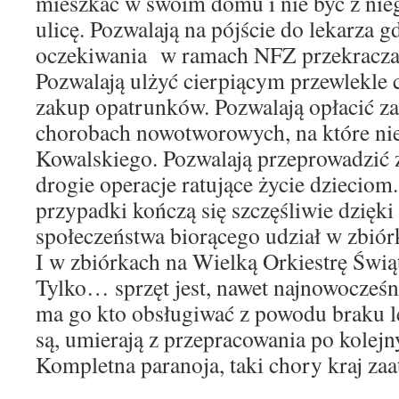
mieszkać w swoim domu i nie być z ni
ulicę. Pozwalają na pójście do lekarza g
oczekiwania w ramach NFZ przekracza 
Pozwalają ulżyć cierpiącym przewlekle
zakup opatrunków. Pozwalają opłacić zab
chorobach nowotworowych, na które nie
Kowalskiego. Pozwalają przeprowadzić
drogie operacje ratujące życie dzieciom
przypadki kończą się szczęśliwie dzięki 
społeczeństwa biorącego udział w zbiór
I w zbiórkach na Wielką Orkiestrę Świ
Tylko… sprzęt jest, nawet najnowocześnie
ma go kto obsługiwać z powodu braku le
są, umierają z przepracowania po kole
Kompletna paranoja, taki chory kraj z