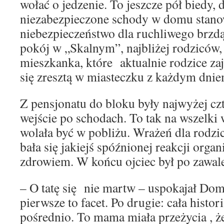
wołać o jedzenie. To jeszcze pół biedy, d
niezabezpieczone schody w domu stano
niebezpieczeństwo dla ruchliwego brzdą
pokój w „Skalnym”, najbliżej rodziców
mieszkanka, które aktualnie rodzice za
się zresztą w miasteczku z każdym dnie
Z pensjonatu do bloku były najwyżej cz
wejście po schodach. To tak na wszel
wolała być w pobliżu. Wrażeń dla rodzi
bała się jakiejś spóźnionej reakcji orga
zdrowiem. W końcu ojciec był po zawal
– O tatę się nie martw – uspokajał Dom
pierwsze to facet. Po drugie: cała histo
pośrednio. To mama miała przeżycia , że