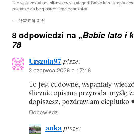
Ten wpis został opublikowany w kategorii
Babie lato i kropla de
zakładkę do
bezpośredniego odnośnika
.
←
Pędzimaj 🌷🦋
8 odpowiedzi na
„Babie lato i 
78
Urszula97
pisze:
3 czerwca 2026 o 17:16
To jest cudowne, wspaniały wieczór
ślicznie opisana przyroda ,myślę ż
dopiszesz, pozdrawiam cieplutko ❤
Odpowiedz
anka
pisze: