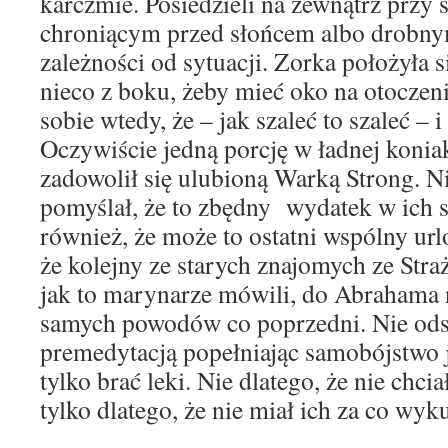
karczmie. Posiedzieli na zewnątrz przy 
chroniącym przed słońcem albo drobn
zależności od sytuacji. Zorka położyła 
nieco z boku, żeby mieć oko na otoczen
sobie wtedy, że – jak szaleć to szaleć –
Oczywiście jedną porcję w ładnej konia
zadowolił się ulubioną Warką Strong. N
pomyślał, że to zbędny wydatek w ich 
również, że może to ostatni wspólny u
że kolejny ze starych znajomych ze Stra
jak to marynarze mówili, do Abrahama
samych powodów co poprzedni. Nie ods
premedytacją popełniając samobójstwo j
tylko brać leki. Nie dlatego, że nie chcia
tylko dlatego, że nie miał ich za co wy