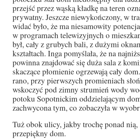
przejść przez wąską kładkę na teren ozn
prywatny. Jeszcze niewykończony, w tra
widać było, że ma niesamowity potencjał
w programach telewizyjnych o mieszkan
był, cały z grubych bali, z dużymi okn
kształtach. Inga pomyślała, że na najniż
powinna znajdować się duża sala z kom
skaczące płomienie ogrzewają cały dom.
rano, przy pierwszych promieniach sło
wskoczyć pod zimny strumień wody wo
potoku Sopotnickim oddzielającym dom
zachwycona tym, co zobaczyła w wyobr
Tuż obok ulicy, jakby trochę ponad nią,
przepiękny dom.