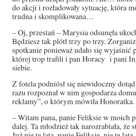
do akcji i rozładowały sytuację, która 
trudna i skomplikowana…
– Oj, przestań – Marysia odsunęła ukoc
Będziesz tak plótł trzy po trzy. Zorgan
spotkanie ponieważ udało się wyjaśnić 
której trop trafili i pan Horacy i pani I
siebie.
Z fotela podniósł się niewidoczny dotąd 
razu rozpoznał w nim gospodarza domu,
reklamy”, o którym mówiła Honoratka.
– Witam pana, panie Feliksie w moich 
dalej. Ta młodzież tak narozrabiała, że 
Już nie te lata, panie Feliksie, nie te l