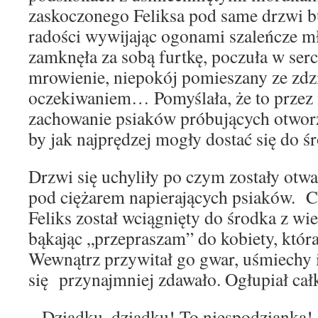
zaskoczonego Feliksa pod same drzwi b
radości wywijając ogonami szaleńcze m
zamknęła za sobą furtkę, poczuła w ser
mrowienie, niepokój pomieszany ze zdz
oczekiwaniem… Pomyślała, że to przez 
zachowanie psiaków próbujących otwor
by jak najprędzej mogły dostać się do ś
Drzwi się uchyliły po czym zostały otwa
pod ciężarem napierających psiaków. C
Feliks został wciągnięty do środka z wi
bąkając „przepraszam” do kobiety, któr
Wewnątrz przywitał go gwar, uśmiechy i
się przynajmniej zdawało. Ogłupiał cał
– Dziadku, dziadku! To niespodzianka!