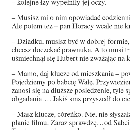
– kolejne łzy wypełniły jej oczy.
– Musisz mi o nim opowiadać codziennie
Ale potem też – pan Horacy wcale nie k
– Dziadku, musisz być w dobrej formie,
chcesz doczekać prawnuka. A to musi 
uśmiechnął się Hubert nie zważając na 
– Mamo, daj klucze od mieszkania – po
Pojedziemy po babcię Walę. Przywieziem
zanosi się na dłuższe posiedzenie, tyle s
obgadania…. Jakiś sms przyszedł do cieb
– Masz klucze, córeńko. Nie, nie słyszał
planie filmu. Zaraz sprawdzę…od Sabc