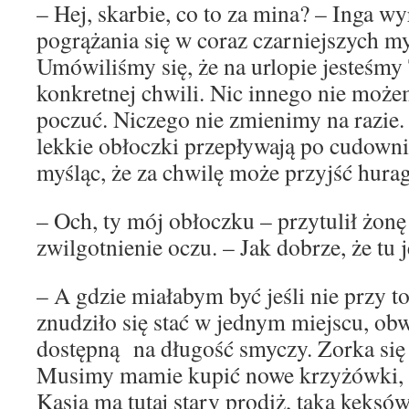
– Hej, skarbie, co to za mina? – Inga w
pogrążania się w coraz czarniejszych my
Umówiliśmy się, że na urlopie jesteśm
konkretnej chwili. Nic innego nie możem
poczuć. Niczego nie zmienimy na razie.
lekkie obłoczki przepływają po cudowni
myśląc, że za chwilę może przyjść hurag
– Och, ty mój obłoczku – przytulił żonę
zwilgotnienie oczu. – Jak dobrze, że tu
– A gdzie miałabym być jeśli nie przy 
znudziło się stać w jednym miejscu, obw
dostępną na długość smyczy. Zorka się 
Musimy mamie kupić nowe krzyżówki, ż
Kasia ma tutaj stary prodiż, taką keksów