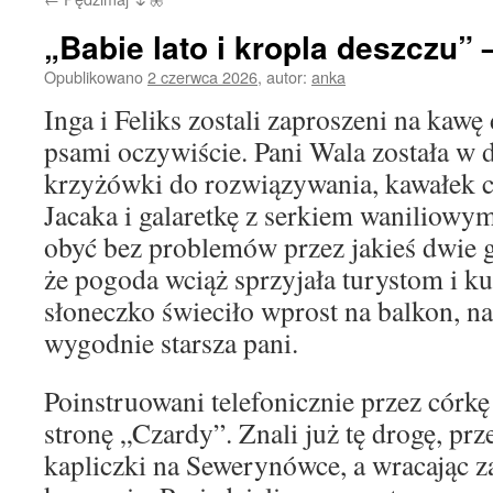
„Babie lato i kropla deszczu” 
Opublikowano
2 czerwca 2026
,
autor:
anka
Inga i Feliks zostali zaproszeni na kaw
psami oczywiście. Pani Wala została w
krzyżówki do rozwiązywania, kawałek c
Jacaka i galaretkę z serkiem waniliowy
obyć bez problemów przez jakieś dwie g
że pogoda wciąż sprzyjała turystom i k
słoneczko świeciło wprost na balkon, na
wygodnie starsza pani.
Poinstruowani telefonicznie przez córkę
stronę „Czardy”. Znali już tę drogę, prz
kapliczki na Sewerynówce, a wracając z