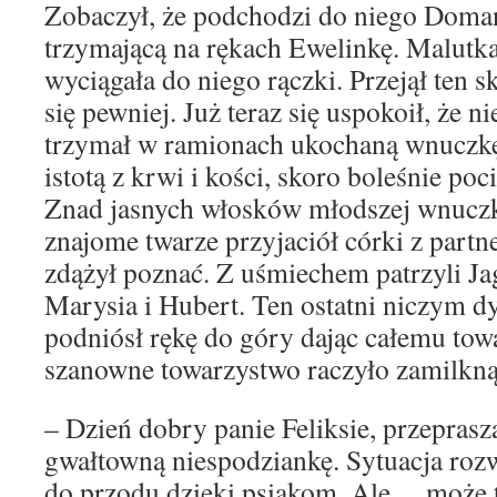
Zobaczył, że podchodzi do niego Doma
trzymającą na rękach Ewelinkę. Malutka
wyciągała do niego rączki. Przejął ten s
się pewniej. Już teraz się uspokoił, że ni
trzymał w ramionach ukochaną wnuczkę,
istotą z krwi i kości, skoro boleśnie poc
Znad jasnych włosków młodszej wnucz
znajome twarze przyjaciół córki z partn
zdążył poznać. Z uśmiechem patrzyli Ja
Marysia i Hubert. Ten ostatni niczym d
podniósł rękę do góry dając całemu tow
szanowne towarzystwo raczyło zamilkną
– Dzień dobry panie Feliksie, przeprasza
gwałtowną niespodziankę. Sytuacja rozw
do przodu dzięki psiakom. Ale… może to