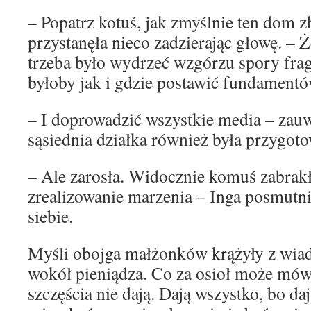
– Popatrz kotuś, jak zmyślnie ten dom 
przystanęła nieco zadzierając głowę. –
trzeba było wydrzeć wzgórzu spory frag
byłoby jak i gdzie postawić fundamentó
– I doprowadzić wszystkie media – zauwa
sąsiednia działka również była przygo
– Ale zarosła. Widocznie komuś zabrakł
zrealizowanie marzenia – Inga posmutnia
siebie.
Myśli obojga małżonków krążyły z wi
wokół pieniądza. Co za osioł może mówi
szczęścia nie dają. Dają wszystko, bo da