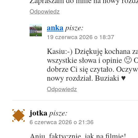
Zapraszam do mnie na nowy rozdz
Odpowiedz
anka
pisze:
19 czerwca 2026 o 18:37
Kasiu:-) Dziękuję kochana z
wszystkie słowa i opinie 🙂 
dobrze Ci się czytało. Oczy
nowy rozdział. Buziaki ♥️
Odpowiedz
jotka
pisze:
6 czerwca 2026 o 21:36
Aniu, faktycznie, jak na filmie!