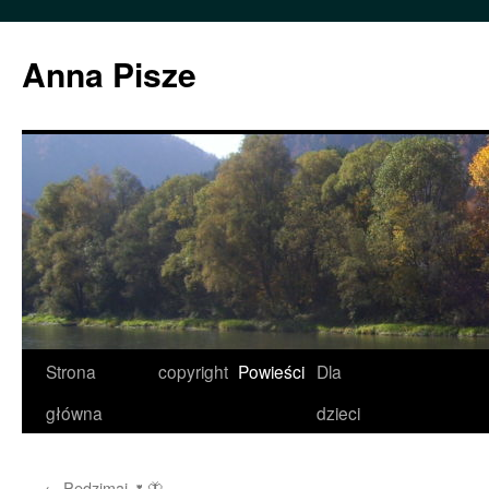
Przejdź
do
Anna Pisze
treści
Strona
copyright
Powieści
Dla
główna
dzieci
←
Pędzimaj 🌷🦋