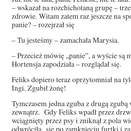
– wskazał na rozchichotaną grupę – trz
zdrowie. Witam zatem raz jeszcze na sp
panie? – rozejrzał się
– Tu jesteśmy – zamachała Marysia.
– Przecież mówię „panie”, a wyście są 
Hortensja zapodziała – rozglądał się.
Feliks dopiero teraz oprzytomniał na tyl
Ingi. Zgubił żonę!
Tymczasem jedna zguba z drugą zgubą 
zewnątrz. Gdy Feliks wpadł przez drz
wciągnięty przez psy i zniknął z pola wi
odwróciła się po zamknięciu furtki i za