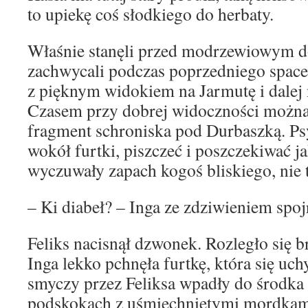
to upiekę coś słodkiego do herbaty.
Właśnie stanęli przed modrzewiowym 
zachwycali podczas poprzedniego spacer
z pięknym widokiem na Jarmutę i dalej 
Czasem przy dobrej widoczności można
fragment schroniska pod Durbaszką. Ps
wokół furtki, piszczeć i poszczekiwać j
wyczuwały zapach kogoś bliskiego, nie 
– Ki diabeł? – Inga ze zdziwieniem spoj
Feliks nacisnął dzwonek. Rozległo się 
Inga lekko pchnęła furtkę, która się uch
smyczy przez Feliksa wpadły do środka
podskokach z uśmiechniętymi mordkami