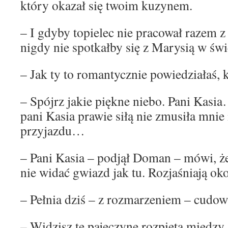
który okazał się twoim kuzynem.
– I gdyby topielec nie pracował razem 
nigdy nie spotkałby się z Marysią w ś
– Jak ty to romantycznie powiedziałaś,
– Spójrz jakie piękne niebo. Pani Kasi
pani Kasia prawie siłą nie zmusiła mnie 
przyjazdu…
– Pani Kasia – podjął Doman – mówi, że
nie widać gwiazd jak tu. Rozjaśniają oko
– Pełnia dziś – z rozmarzeniem – cudo
– Widzisz tę pajęczynę rozpiętą między