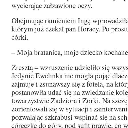
wycierając załzawione oczy.
Obejmując ramieniem Ingę wprowadziła
którym już czekał pan Horacy. Po prostu
córki.
– Moja bratanica, moje dziecko kochane 
Zresztą – wzruszenie udzieliło się wsz
Jedynie Ewelinka nie mogła pojąć dlacze
zajmuje i zsunąwszy się z fotela, na kt
postanowiła udać się na zwiedzanie ko
towarzystwie Zadziora i Zorki. Na szcz
zorientowali się w sytuacji i zainterwen
pozwalając szkrabusi wspinać się na s
córeczkę do góry, pod sufit prawie, co w