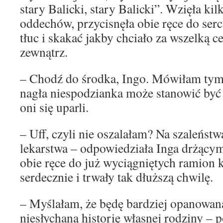
stary Balicki, stary Balicki”. Wzięła ki
oddechów, przycisnęła obie ręce do serca
tłuc i skakać jakby chciało za wszelką c
zewnątrz.
– Chodź do środka, Ingo. Mówiłam tym 
nagła niespodzianka może stanowić być 
oni się uparli.
– Uff, czyli nie oszalałam? Na szaleńst
lekarstwa – odpowiedziała Inga drżący
obie ręce do już wyciągniętych ramion k
serdecznie i trwały tak dłuższą chwilę.
– Myślałam, że będę bardziej opanowana
niesłychaną historię własnej rodziny – 