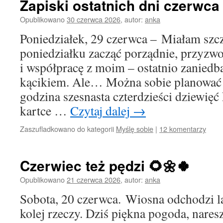
Zapiski ostatnich dni czerwca 2
Opublikowano
30 czerwca 2026
,
autor:
anka
Poniedziałek, 29 czerwca – Miałam szc
poniedziałku zacząć porządnie, przyzw
i współpracę z moim – ostatnio zanie
kącikiem. Ale… Można sobie planować 
godzina szesnasta czterdzieści dziewięć
kartce …
Czytaj dalej
→
Zaszufladkowano do kategorii
Myślę sobie
|
12 komentarzy
Czerwiec też pędzi 🌻🌼🍀
Opublikowano
21 czerwca 2026
,
autor:
anka
Sobota, 20 czerwca. Wiosna odchodzi la
kolej rzeczy. Dziś piękna pogoda, nares