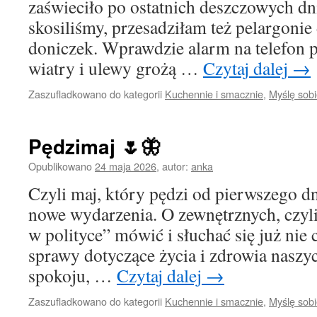
zaświeciło po ostatnich deszczowych dn
skosiliśmy, przesadziłam też pelargoni
doniczek. Wprawdzie alarm na telefon p
wiatry i ulewy grożą …
Czytaj dalej
→
Zaszufladkowano do kategorii
Kuchennie i smacznie
,
Myślę sob
Pędzimaj 🌷🦋
Opublikowano
24 maja 2026
,
autor:
anka
Czyli maj, który pędzi od pierwszego d
nowe wydarzenia. O zewnętrznych, czyli
w polityce” mówić i słuchać się już nie 
sprawy dotyczące życia i zdrowia naszyc
spokoju, …
Czytaj dalej
→
Zaszufladkowano do kategorii
Kuchennie i smacznie
,
Myślę sob