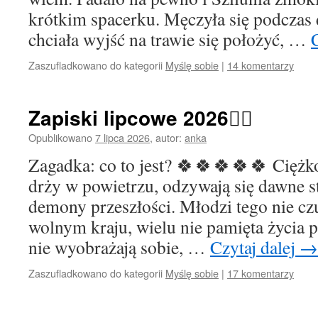
krótkim spacerku. Męczyła się podczas 
chciała wyjść na trawie się położyć, …
Zaszufladkowano do kategorii
Myślę sobie
|
14 komentarzy
Zapiski lipcowe 2026🙋‍♀️
Opublikowano
7 lipca 2026
,
autor:
anka
Zagadka: co to jest? 🍀🍀🍀🍀🍀 Ciężk
drży w powietrzu, odzywają się dawne st
demony przeszłości. Młodzi tego nie czu
wolnym kraju, wielu nie pamięta życia 
nie wyobrażają sobie, …
Czytaj dalej
→
Zaszufladkowano do kategorii
Myślę sobie
|
17 komentarzy