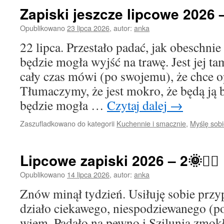
Zapiski jeszcze lipcowe 2026 –
Opublikowano
23 lipca 2026
,
autor:
anka
22 lipca. Przestało padać, jak obeschnie
będzie mogła wyjść na trawę. Jest jej t
cały czas mówi (po swojemu), że chce o
Tłumaczymy, że jest mokro, że będą ją b
będzie mogła …
Czytaj dalej
→
Zaszufladkowano do kategorii
Kuchennie i smacznie
,
Myślę sob
Lipcowe zapiski 2026 – 2🌞🙋‍♀️
Opublikowano
14 lipca 2026
,
autor:
anka
Znów minął tydzień. Usiłuję sobie przy
działo ciekawego, niespodziewanego (poz
wiem. Padało na pewno i Szilunia zmokł