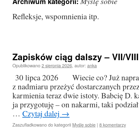
Myślę sobie
Archiwum kategorii:
Refleksje, wspomnienia itp.
Zapisków ciąg dalszy – VII/VIII
Opublikowano
2 sierpnia 2026
,
autor:
anka
30 lipca 2026 Wiecie co? Już napraw
z nadmiaru przeżyć dostarczanych prze
karmienia teraz dwie istoty. Babcię D. 
ja przygotuję – on nakarmi, taki podzia
…
Czytaj dalej
→
Zaszufladkowano do kategorii
Myślę sobie
|
8 komentarzy