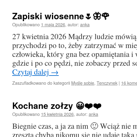
Zapiski wiosenne🌷🦋🌹
Opublikowano
1 maja 2026
,
autor:
anka
27 kwietnia 2026 Mądrzy ludzie mówią,
przychodzi po to, żeby zatrzymać w mi
człowieka, który gna bez opamiętania i 
gdzie i po co pędzi, nie zobaczy przed 
Czytaj dalej
→
Zaszufladkowano do kategorii
Myślę sobie
,
Tenczynek
|
16 kome
Kochane zołzy 😀❤️❤️
Opublikowano
15 kwietnia 2026
,
autor:
anka
Biegnie czas, a ja za nim 🙂 Wciąż nie
zresztą chyba nikomu się nie udaje taka