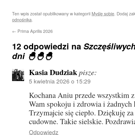
Ten wpis został opublikowany w kategorii
Myślę sobie
. Dodaj za
odnośnika
.
←
Prima Aprilis 2026
12 odpowiedzi na
Szczęśliwych
dni 🐣🐣🐣
Kasia Dudziak
pisze:
5 kwietnia 2026 o 15:29
Kochana Aniu przede wszystkim z 
Wam spokoju i zdrowia i żadnych 
Trzymajcie się ciepło. Dziękuję z
cudowne. Takie sielskie. Pozdrawi
Odpowiedz