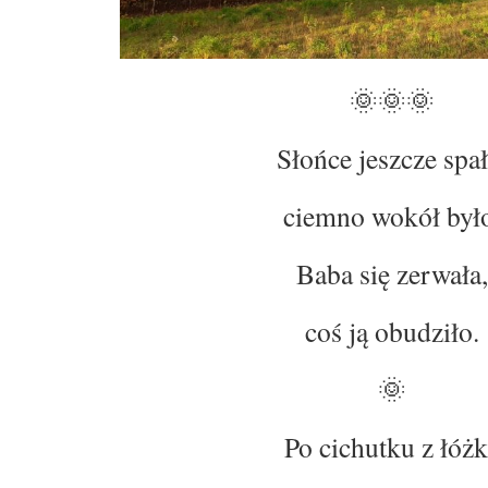
🌞🌞🌞
Słońce jeszcze spał
ciemno wokół był
Baba się zerwała,
coś ją obudziło.
🌞
Po cichutku z łóż