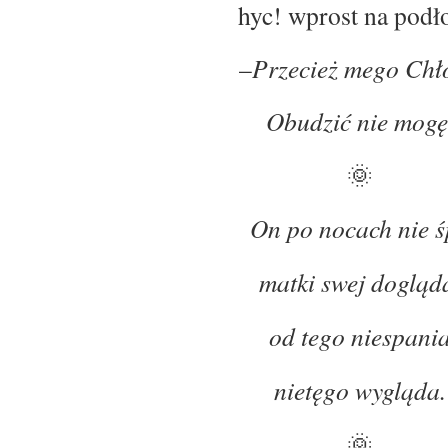
hyc! wprost na podł
–
Przecież mego Chł
Obudzić nie mogę
🌞
On po nocach nie ś
matki swej dogląd
od tego niespani
nietęgo wygląda.
🌞