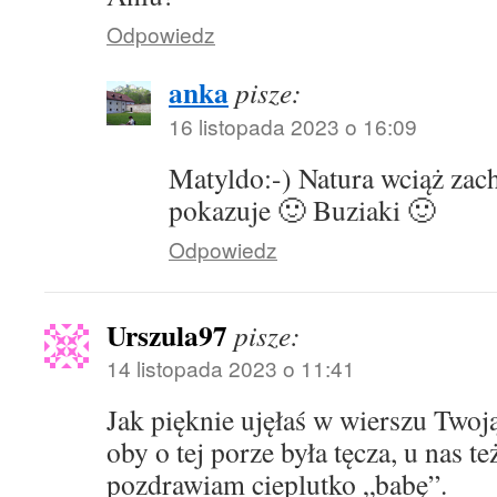
Odpowiedz
anka
pisze:
16 listopada 2023 o 16:09
Matyldo:-) Natura wciąż zac
pokazuje 🙂 Buziaki 🙂
Odpowiedz
Urszula97
pisze:
14 listopada 2023 o 11:41
Jak pięknie ujęłaś w wierszu Twoj
oby o tej porze była tęcza, u nas te
pozdrawiam cieplutko „babę”.