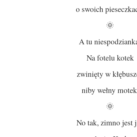
o swoich pieseczka
🌞
A tu niespodziank
Na fotelu kotek
zwinięty w kłębusz
niby wełny motek
🌞
No tak, zimno jest 