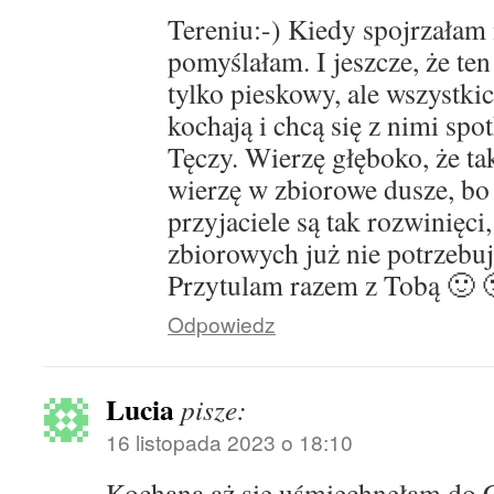
Tereniu:-) Kiedy spojrzałam n
pomyślałam. I jeszcze, że te
tylko pieskowy, ale wszystkic
kochają i chcą się z nimi spo
Tęczy. Wierzę głęboko, że tak
wierzę w zbiorowe dusze, bo
przyjaciele są tak rozwinięci
zbiorowych już nie potrzebu
Przytulam razem z Tobą 🙂 
Odpowiedz
Lucia
pisze:
16 listopada 2023 o 18:10
Kochana aż się uśmiechnęłam do C