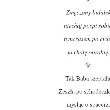
Zmęczony bidule
niechaj pośpi sobi
tymczasem po cic
ja chatę obrobię.
🌞
Tak Baba szeptała
Zeszła po schodecz
myśląc o spacerze