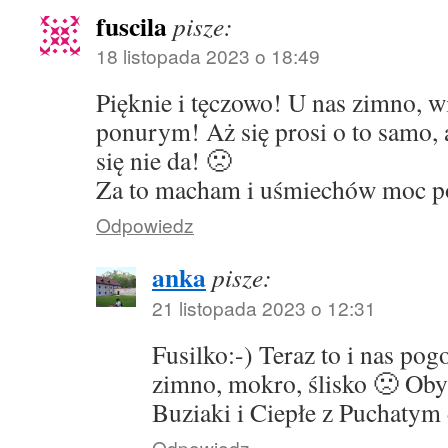
fuscila
pisze:
18 listopada 2023 o 18:49
Pięknie i tęczowo! U nas zimno, wi
ponurym! Aż się prosi o to samo, a
się nie da! 🙁
Za to macham i uśmiechów moc 
Odpowiedz
anka
pisze:
21 listopada 2023 o 12:31
Fusilko:-) Teraz to i nas pog
zimno, mokro, ślisko 🙁 Oby
Buziaki i Ciepłe z Puchatym
Odpowiedz