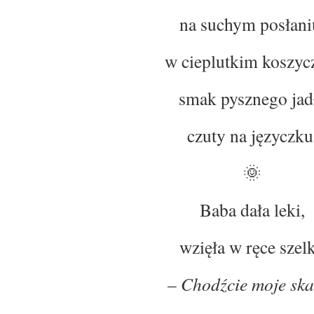
na suchym posłani
w cieplutkim koszyc
smak pysznego jad
czuty na języczku
🌞
Baba dała leki,
wzięła w ręce szelk
–
Chodźcie moje ska