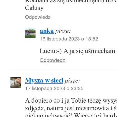
Całusy
Odpowiedz
anka
pisze:
16 listopada 2023 o 18:52
Luciu:-) A ja się uśmiecham
Odpowiedz
Mysza w sieci
pisze:
17 listopada 2023 o 23:35
A dopiero co i ja Tobie tęczę wys
zdjęcia, natura jest niesamowita i ś
piękno uchwycić! Wiersz też bardz