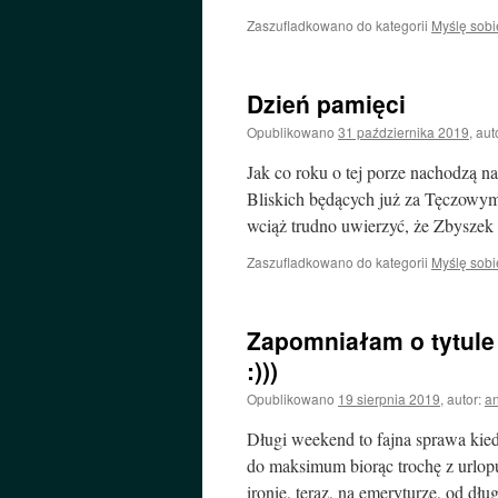
Zaszufladkowano do kategorii
Myślę sobi
Dzień pamięci
Opublikowano
31 października 2019
,
aut
Jak co roku o tej porze nachodzą 
Bliskich będących już za Tęczowy
wciąż trudno uwierzyć, że Zbyszek
Zaszufladkowano do kategorii
Myślę sobi
Zapomniałam o tytule
:)))
Opublikowano
19 sierpnia 2019
,
autor:
a
Długi weekend to fajna sprawa kie
do maksimum biorąc trochę z urlopu,
ironię, teraz, na emeryturze, od d