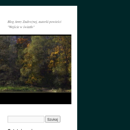
Blog Anny Zadrożnej, autorki powieści
"Wejście w światło"