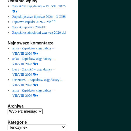
Ostatnie wpisy
Zapisków ciąg dalszy – VII/VIII 2026
🐕♥️
Zapiski jeszcze lipcowe 2026 – 3 🌞🌺
Lipcowe zapiski 2026 – 2🌞🙋‍♀️
Zapiski lipcowe 2026🙋‍♀️
Zapiski ostatnich dni czerwca 2026 🙋‍♀️
Najnowsze komentarze
anka
-
Zapisków ciąg dalszy –
VII/VIII 2026 🐕♥️
anka
-
Zapisków ciąg dalszy –
VII/VIII 2026 🐕♥️
Lucy
-
Zapisków ciąg dalszy –
VII/VIII 2026 🐕♥️
Urszula97
-
Zapisków ciąg dalszy –
VII/VIII 2026 🐕♥️
anka
-
Zapisków ciąg dalszy –
VII/VIII 2026 🐕♥️
Archiwa
Archiwa
Kategorie
Kategorie