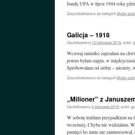
bandę UPA w lipcu 1944 roku gdzi
Zaszufladkowano do kategorii
Myślę sobi
Galicja – 1918
Opublikowano
12 listopada 2019
,
autor:
Wczoraj raniutko zajrzałam na chw
potem byłam zajęta, w międzyczasie
Spróbowałam od siebie – niestety, 
Zaszufladkowano do kategorii
Myślę sobi
„Milioner” z Januszem
Opublikowano
4 listopada 2019
,
autor:
a
W sobotę trafiłam przypadkiem na f
wcześniej. Chyba nie widziałam. 
pamięci bo mnie nie zainteresował