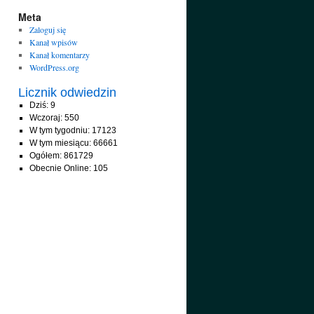
Meta
Zaloguj się
Kanał wpisów
Kanał komentarzy
WordPress.org
Licznik odwiedzin
Dziś: 9
Wczoraj: 550
W tym tygodniu: 17123
W tym miesiącu: 66661
Ogółem: 861729
Obecnie Online: 105