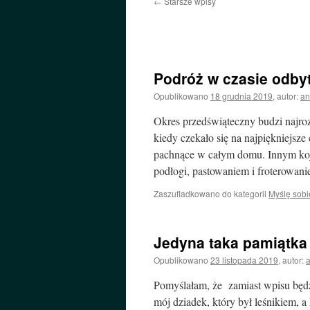
←
Starsze wpisy
Podróż w czasie odbyt
Opublikowano
18 grudnia 2019
,
autor:
an
Okres przedświąteczny budzi najro
kiedy czekało się na najpiękniejsze
pachnące w całym domu. Innym koj
podłogi, pastowaniem i froterowa
Zaszufladkowano do kategorii
Myślę sobi
Jedyna taka pamiątka
Opublikowano
23 listopada 2019
,
autor:
Pomyślałam, że zamiast wpisu będz
mój dziadek, który był leśnikiem, 