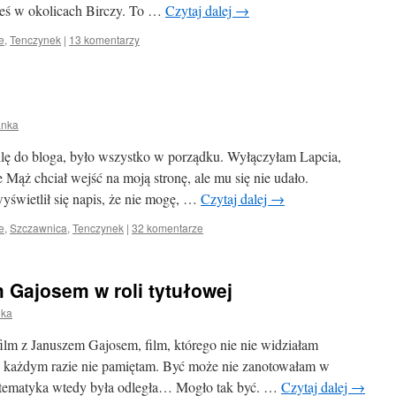
eś w okolicach Birczy. To …
Czytaj dalej
→
e
,
Tenczynek
|
13 komentarzy
anka
ilę do bloga, było wszystko w porządku. Wyłączyłam Lapcia,
 Mąż chciał wejść na moją stronę, ale mu się nie udało.
wyświetlił się napis, że nie mogę, …
Czytaj dalej
→
e
,
Szczawnica
,
Tenczynek
|
32 komentarze
 Gajosem w roli tytułowej
nka
ilm z Januszem Gajosem, film, którego nie nie widziałam
W każdym razie nie pamiętam. Być może nie zanotowałam w
, tematyka wtedy była odległa… Mogło tak być. …
Czytaj dalej
→