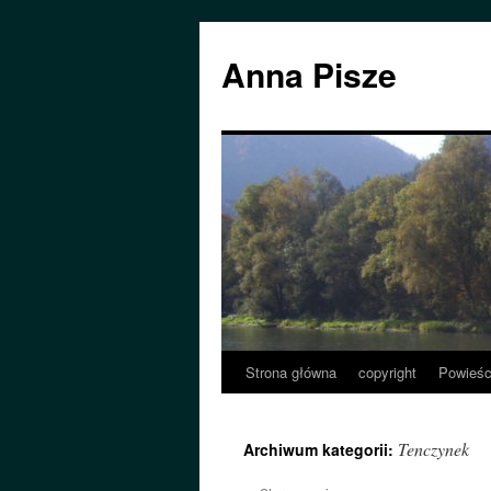
Przejdź
do
Anna Pisze
treści
Strona główna
copyright
Powieśc
Tenczynek
Archiwum kategorii: