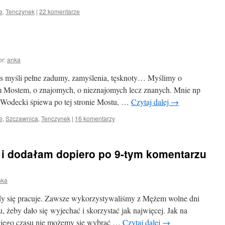
e
,
Tenczynek
|
22 komentarze
or:
anka
nas myśli pełne zadumy, zamyślenia, tęsknoty… Myślimy o
m Mostem, o znajomych, o nieznajomych lecz znanych. Mnie np
 Wodecki śpiewa po tej stronie Mostu, …
Czytaj dalej
→
e
,
Szczawnica
,
Tenczynek
|
16 komentarzy
 i dodałam dopiero po 9-tym komentarzu
nka
dy się pracuje. Zawsze wykorzystywaliśmy z Mężem wolne dni
 żeby dało się wyjechać i skorzystać jak najwięcej. Jak na
ługiego czasu nie możemy się wybrać …
Czytaj dalej
→