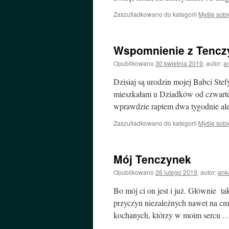
Zaszufladkowano do kategorii
Myślę sobi
Wspomnienie z Tencz
Opublikowano
30 kwietnia 2019
,
autor:
a
Dzisiaj są urodzin mojej Babci Ste
mieszkałam u Dziadków od czwarteg
wprawdzie raptem dwa tygodnie al
Zaszufladkowano do kategorii
Myślę sobi
Mój Tenczynek
Opublikowano
26 lutego 2019
,
autor:
ank
Bo mój ci on jest i już. Głównie tak
przyczyn niezależnych nawet na cm
kochanych, którzy w moim sercu 