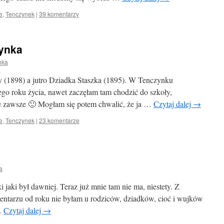
e
,
Tenczynek
|
39 komentarzy
ynka
nka
fy (1898) a jutro Dziadka Staszka (1895). W Tenczynku
o roku życia, nawet zaczęłam tam chodzić do szkoły,
e zawsze 🙂 Mogłam się potem chwalić, że ja …
Czytaj dalej
→
e
,
Tenczynek
|
23 komentarze
a
i jaki był dawniej. Teraz już mnie tam nie ma, niestety. Z
entarzu od roku nie byłam u rodziców, dziadków, cioć i wujków
…
Czytaj dalej
→