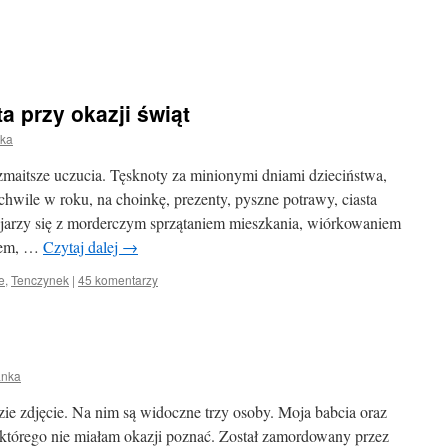
a przy okazji świąt
ka
zmaitsze uczucia. Tęsknoty za minionymi dniami dzieciństwa,
 chwile w roku, na choinkę, prezenty, pyszne potrawy, ciasta
arzy się z morderczym sprzątaniem mieszkania, wiórkowaniem
niem, …
Czytaj dalej
→
e
,
Tenczynek
|
45 komentarzy
anka
ie zdjęcie. Na nim są widoczne trzy osoby. Moja babcia oraz
a którego nie miałam okazji poznać. Został zamordowany przez