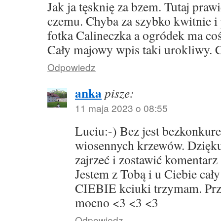
Jak ja tęsknię za bzem. Tutaj praw
czemu. Chyba za szybko kwitnie i 
fotka Calineczka a ogródek ma co
Cały majowy wpis taki urokliwy. C
Odpowiedz
anka
pisze:
11 maja 2023 o 08:55
Luciu:-) Bez jest bezkonkur
wiosennych krzewów. Dziękuj
zajrzeć i zostawić komentarz
Jestem z Tobą i u Ciebie cały
CIEBIE kciuki trzymam. Prz
mocno <3 <3 <3
Odpowiedz