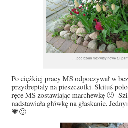
… pod bzem rozkwitły nowe tulipa
Po ciężkiej pracy MS odpoczywał w bezr
przydreptały na pieszczotki. Skituś poł
ręce MS zostawiając marchewkę 🙂 Szil
nadstawiała główkę na głaskanie. Jedny
💗🙂