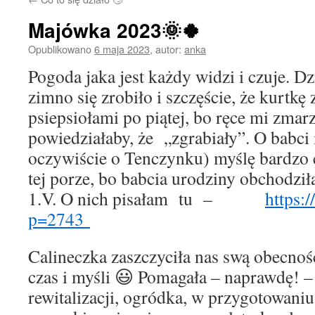
Majówka 2023🌞🍀
Opublikowano
6 maja 2023
,
autor:
anka
Pogoda jaka jest każdy widzi i czuje. Dz
zimno się zrobiło i szczęście, że kurtk
psiepsiołami po piątej, bo ręce mi zmarz
powiedziałaby, że „zgrabiały”. O babci 
oczywiście o Tenczynku) myślę bardzo c
tej porze, bo babcia urodziny obchodził
1.V. O nich pisałam tu –
https:/
p=2743
Calineczka zaszczyciła nas swą obecnoś
czas i myśli 😃 Pomagała – naprawdę! – 
rewitalizacji, ogródka, w przygotowani