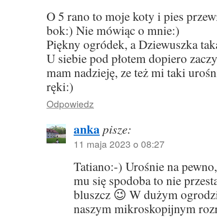
O 5 rano to moje koty i pies przew
bok:) Nie mówiąc o mnie:)
Piękny ogródek, a Dziewuszka tak
U siebie pod płotem dopiero zacz
mam nadzieję, ze też mi taki uroś
ręki:)
Odpowiedz
anka
pisze:
11 maja 2023 o 08:27
Tatiano:-) Urośnie na pewno, 
mu się spodoba to nie przesta
bluszcz 😉 W dużym ogrodzie
naszym mikroskopijnym rozró