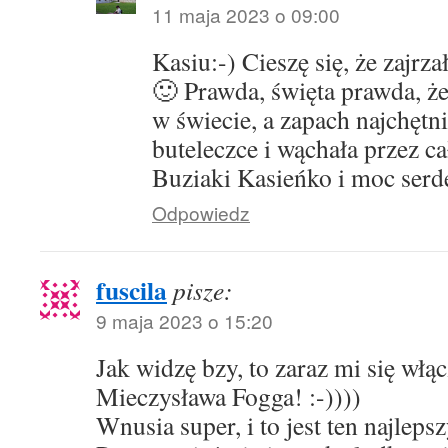
11 maja 2023 o 09:00
Kasiu:-) Cieszę się, że zajrz
🙂 Prawda, święta prawda, że
w świecie, a zapach najchęt
buteleczce i wąchała przez c
Buziaki Kasieńko i moc serd
Odpowiedz
fuscila
pisze:
9 maja 2023 o 15:20
Jak widzę bzy, to zaraz mi się włą
Mieczysława Fogga! :-))))
Wnusia super, i to jest ten najleps