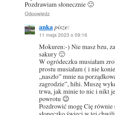
Pozdrawiam słonecznie 🙂
Odpowiedz
anka
pisze:
11 maja 2023 o 09:16
Mokuren:-) Nie masz bzu, za
sakury 🙂
W ogródeczku musiałam zrob
prostu musiałam ( i nie konie
„naszło” mnie na porządkow
zagrodzie”, hihi. Muszę wyk
trwa, jak minie to nic i nikt 
powrotu 😉
Pozdrowić mogę Cię równie s
słoneczko świeci w tej chwili