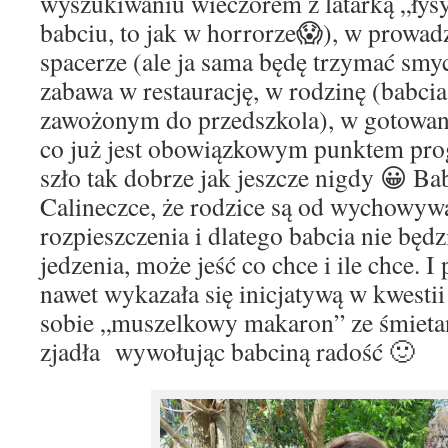
wyszukiwaniu wieczorem z latarką „łys
babciu, to jak w horrorze😱), w prowad
spacerze (ale ja sama będę trzymać smyc
zabawa w restaurację, w rodzinę (babcia
zawożonym do przedszkola), w gotowan
co już jest obowiązkowym punktem pro
szło tak dobrze jak jeszcze nigdy 😀 B
Calineczce, że rodzice są od wychowywa
rozpieszczenia i dlatego babcia nie będz
jedzenia, może jeść co chce i ile chce.
nawet wykazała się inicjatywą w kwestii
sobie „muszelkowy makaron” ze śmietaną
zjadła wywołując babciną radość 🙂