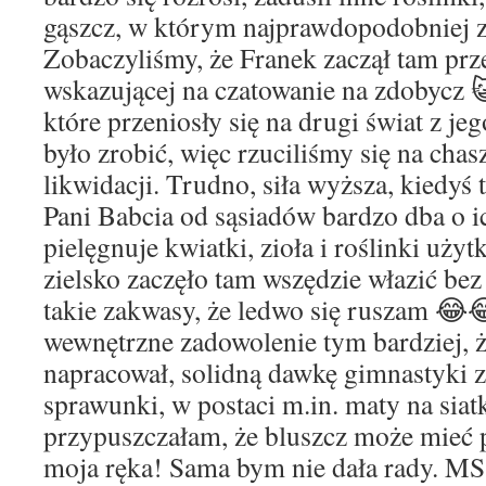
gąszcz, w którym najprawdopodobniej 
Zobaczyliśmy, że Franek zaczął tam prz
wskazującej na czatowanie na zdobycz 
które przeniosły się na drugi świat z j
było zrobić, więc rzuciliśmy się na chas
likwidacji. Trudno, siła wyższa, kiedyś t
Pani Babcia od sąsiadów bardzo dba o i
pielęgnuje kwiatki, zioła i roślinki użyt
zielsko zaczęło tam wszędzie włazić be
takie zakwasy, że ledwo się ruszam 😂
wewnętrzne zadowolenie tym bardziej, ż
napracował, solidną dawkę gimnastyki za
sprawunki, w postaci m.in. maty na siat
przypuszczałam, że bluszcz może mieć p
moja ręka! Sama bym nie dała rady. MS