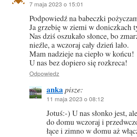
7 maja 2023 o 15:01
Podpowiedź na babeczki pożyczam
Ja grzebię w ziemi w doniczkach tyl
Nas dziś oszukało słonce, bo zma
nieźle, a wczoraj cały dzień lało.
Mam nadzieje na ciepło w końcu!
U nas bez dopiero się rozkreca!
Odpowiedz
anka
pisze:
11 maja 2023 o 08:12
Jotuś:-) U nas słonko jest, a
do domu wczoraj i przedwczo
łące i zimno w domu aż włąc