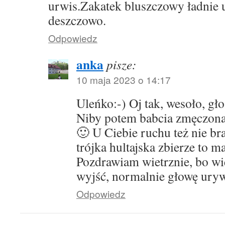
urwis.Zakatek bluszczowy ładnie
deszczowo.
Odpowiedz
anka
pisze:
10 maja 2023 o 14:17
Uleńko:-) Oj tak, wesoło, gło
Niby potem babcia zmęczona,
🙂 U Ciebie ruchu też nie bra
trójka hultajska zbierze to 
Pozdrawiam wietrznie, bo wiej
wyjść, normalnie głowę ury
Odpowiedz