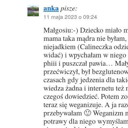
anka
pisze:
11 maja 2023 o 09:24
Małgosiu:-) Dziecko miało 
mama taka mądra nie byłam,
niejadkiem (Calineczka odzi
widać) i wpychałam w niego c
phiii i puszczał pawia… Mały
przećwiczył, był bezglutenow
czasach gdy jedzenia dla taki
wiedza żadna i internetu też n
czegoś dowiedzieć. Potem zo
teraz się weganizuje. A ja r
przebywałam 🙂 Weganizm ni
potrawy dla niego wymyślam 