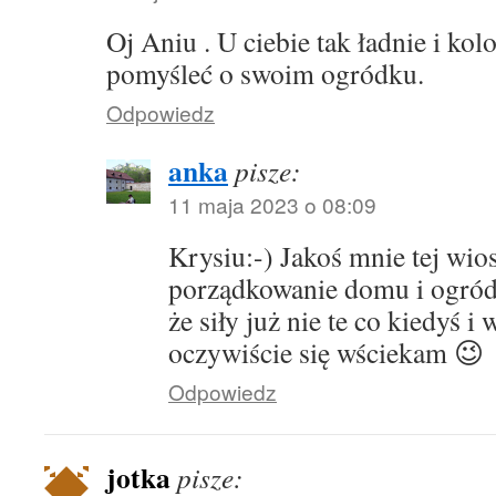
Oj Aniu . U ciebie tak ładnie i ko
pomyśleć o swoim ogródku.
Odpowiedz
anka
pisze:
11 maja 2023 o 08:09
Krysiu:-) Jakoś mnie tej wio
porządkowanie domu i ogróde
że siły już nie te co kiedyś i 
oczywiście się wściekam 😉
Odpowiedz
jotka
pisze: