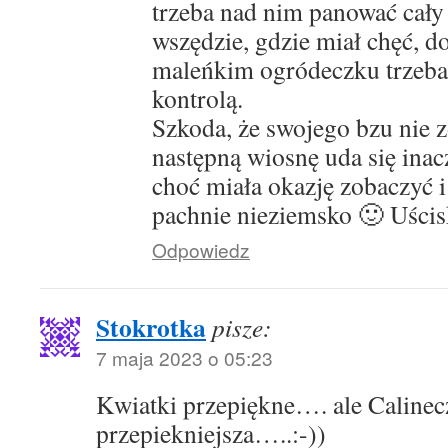
trzeba nad nim panować cały 
wszędzie, gdzie miał chęć, d
maleńkim ogródeczku trzeba 
kontrolą.
Szkoda, że swojego bzu nie 
następną wiosnę uda się inacz
choć miała okazję zobaczyć i
pachnie nieziemsko 🙂 Uścis
Odpowiedz
Stokrotka
pisze:
7 maja 2023 o 05:23
Kwiatki przepiękne…. ale Calinec
przepiekniejsza…..:-))