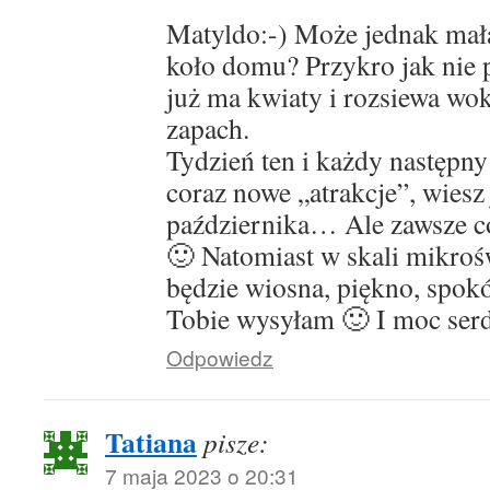
Matyldo:-) Może jednak mał
koło domu? Przykro jak nie 
już ma kwiaty i rozsiewa wo
zapach.
Tydzień ten i każdy następny
coraz nowe „atrakcje”, wiesz 
października… Ale zawsze co
🙂 Natomiast w skali mikroś
będzie wiosna, piękno, spokój
Tobie wysyłam 🙂 I moc ser
Odpowiedz
Tatiana
pisze:
7 maja 2023 o 20:31