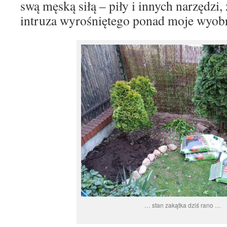
swą męską siłą – piły i innych narzędzi,
intruza wyrośniętego ponad moje wyobr
… stan zakątka dziś rano …