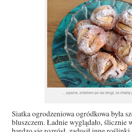
… pyszne, zrobiłam po raz drugi, za chwil
Siatka ogrodzeniowa ogródkowa była szc
bluszczem. Ładnie wyglądało, ślicznie wr
bardzo się rozrósł, zadusił inne roślinki