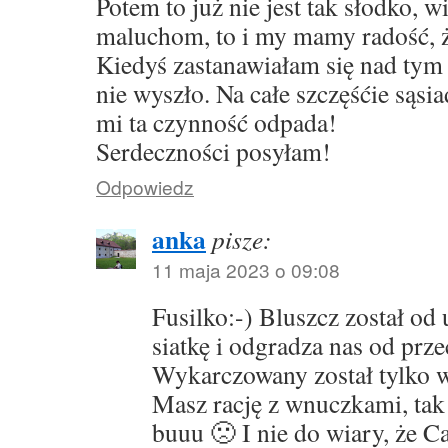
Potem to już nie jest tak słodko, w
maluchom, to i my mamy radość, ż
Kiedyś zastanawiałam się nad tym 
nie wyszło. Na całe szczęśćie sąsiad
mi ta czynność odpada!
Serdeczności posyłam!
Odpowiedz
anka
pisze:
11 maja 2023 o 09:08
Fusilko:-) Bluszcz został od u
siatkę i odgradza nas od prz
Wykarczowany został tylko w
Masz rację z wnuczkami, tak 
buuu 🙁 I nie do wiary, że Ca