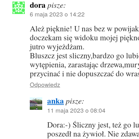
dora
pisze:
6 maja 2023 o 14:22
Ależ pięknie! U nas bez w powijak
doczekam się widoku mojej piękno
jutro wyjeżdżam.
Bluszcz jest sliczny,bardzo go lub
wytępienia, zarastając drzewa,mury
przycinać i nie dopuszczać do wras
Odpowiedz
anka
pisze:
11 maja 2023 o 08:04
Dora:-) Śliczny jest, też go l
poszedł na żywioł. Nie zdaw