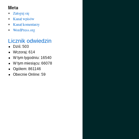
Meta
Zaloguj się
Kanał wpisów
Kanał komentarzy
WordPress.org
Licznik odwiedzin
Dziś: 503
Wczoraj: 614
W tym tygodniu: 16540
W tym miesiącu: 66078
Ogółem: 861146
Obecnie Online: 59