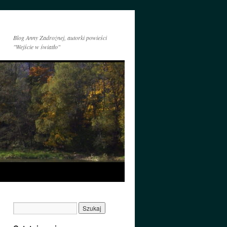
Blog Anny Zadrożnej, autorki powieści
"Wejście w światło"