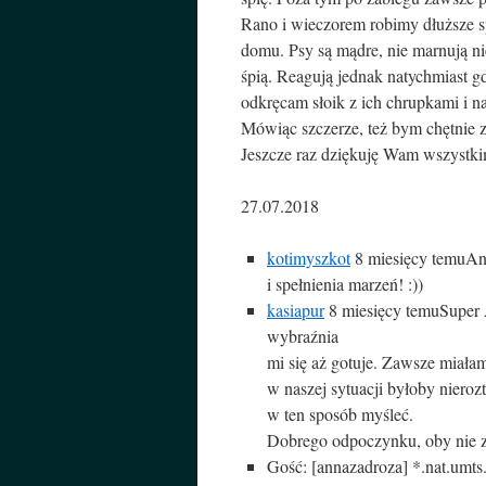
Rano i wieczorem robimy dłuższe spa
domu. Psy są mądre, nie marnują nie
śpią. Reagują jednak natychmiast 
odkręcam słoik z ich chrupkami i n
Mówiąc szczerze, też bym chętnie z
Jeszcze raz dziękuję Wam wszystkim 
27.07.2018
kotimyszkot
8 miesięcy temu
An
i spełnienia marzeń! :))
kasiapur
8 miesięcy temu
Super 
wybraźnia
mi się aż gotuje. Zawsze miała
w naszej sytuacji byłoby nieroz
w ten sposób myśleć.
Dobrego odpoczynku, oby nie za
Gość: [annazadroza]
*.nat.umts