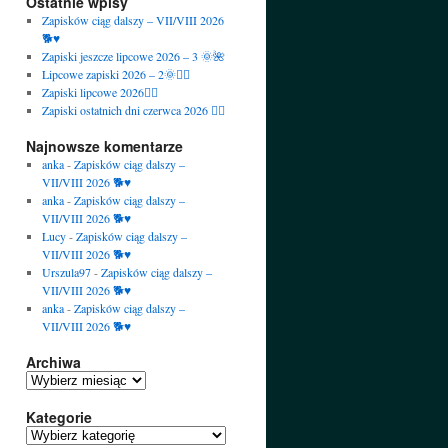
Ostatnie wpisy
Zapisków ciąg dalszy – VII/VIII 2026
🐕♥️
Zapiski jeszcze lipcowe 2026 – 3 🌞🌺
Lipcowe zapiski 2026 – 2🌞🙋‍♀️
Zapiski lipcowe 2026🙋‍♀️
Zapiski ostatnich dni czerwca 2026 🙋‍♀️
Najnowsze komentarze
anka
-
Zapisków ciąg dalszy –
VII/VIII 2026 🐕♥️
anka
-
Zapisków ciąg dalszy –
VII/VIII 2026 🐕♥️
Lucy
-
Zapisków ciąg dalszy –
VII/VIII 2026 🐕♥️
Urszula97
-
Zapisków ciąg dalszy –
VII/VIII 2026 🐕♥️
anka
-
Zapisków ciąg dalszy –
VII/VIII 2026 🐕♥️
Archiwa
Archiwa
Kategorie
Kategorie