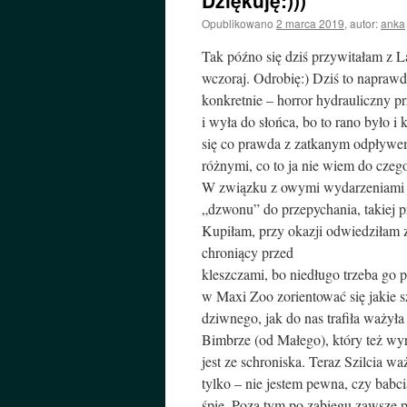
Dziękuję:)))
Opublikowano
2 marca 2019
,
autor:
anka
Tak późno się dziś przywitałam z La
wczoraj. Odrobię:) Dziś to naprawd
konkretnie – horror hydrauliczny pr
i wyła do słońca, bo to rano było i
się co prawda z zatkanym odpływem
różnymi, co to ja nie wiem do czego 
W związku z owymi wydarzeniami p
„dzwonu” do przepychania, takiej pr
Kupiłam, przy okazji odwiedziłam z
chroniący przed
kleszczami, bo niedługo trzeba go p
w Maxi Zoo zorientować się jakie sz
dziwnego, jak do nas trafiła ważył
Bimbrze (od Małego), który też wy
jest ze schroniska. Teraz Szilcia w
tylko – nie jestem pewna, czy babc
śpię. Poza tym po zabiegu zawsze p