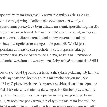
pciem, że mam zaległości. Zresztą nie tylko za dziś ale i za
ę nie z mojej winy, okoliczności zewnętrzne zawiniły, a
zyszło nam przeżyć. Ja bym usiadła na ziemi, spuściła nogi na dół
 księżyc już się schował. Na szczęście Mąż złu zaradził, namęczył
 w zlewie, odkręcaniem kolanka, czyszczeniem i takimi
służy i w ogóle co to takiego – ale poradził. Wielki jest!
oszłam do miasteczka piechotą w celu kupienia takiego
zepycharki, bo się okazało, że nie ma, została na Ursynowie.
ielarnię, weszłam do weterynarza, żeby nabyć preparat dla Szilki
owtórzyć (co 4 tygodnie), a także zaliczyłam piekarnię. Byłam też
elki są dostępne, bo moja sunia ma trochę przyciasne. Nic
a 12 kg. Z pierwszych szelek wyrosła szybko, dostała następne po
rósł. I też nic w tym nie ma dziwnego, bo Bimber przywieziony
aży 20kg. Wiem, że za dużo i już zmniejszyłam porcje jedzenia,
ia D, w nocy nie podkarmia, a nad tym już nie mam kontroli, bo
ieski trochę tyją co wynika ze innego tempa przemiany materii.