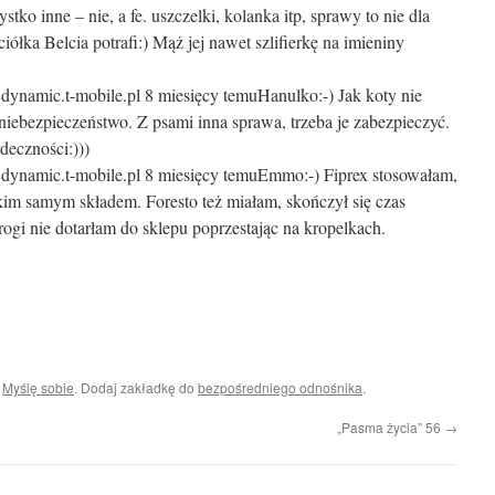
stko inne – nie, a fe. uszczelki, kolanka itp, sprawy to nie dla
ółka Belcia potrafi:) Mąż jej nawet szlifierkę na imieniny
.dynamic.t-mobile.pl
8 miesięcy temu
Hanulko:-) Jak koty nie
niebezpieczeństwo. Z psami inna sprawa, trzeba je zabezpieczyć.
deczności:)))
.dynamic.t-mobile.pl
8 miesięcy temu
Emmo:-) Fiprex stosowałam,
akim samym składem. Foresto też miałam, skończył się czas
ogi nie dotarłam do sklepu poprzestając na kropelkach.
i
Myślę sobie
. Dodaj zakładkę do
bezpośredniego odnośnika
.
„Pasma życia” 56
→