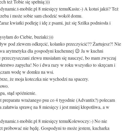
h też Tobie się spełnią:)))
.dynamic.t-mobile.pl
8 miesięcy temu
Kasiu:-) A kotuś jakiś? Też
 trzeba i może sobie sam chodzić wokół domu.
araz kwiatki podleję i idę z psami, już się Szilka podniosła i
syłam do Ciebie, buziaki:)))
yw pod zlewem odkręcić, kolanko przeczyścić?? Żartujesz?! Nie
owa arytmetyka dla gospodyni kuchennej 😉 Ja w kuchni
e przeczyszczani zlewu musiałam się nauczyć, bo mam zwyczaj
lerstwo zapycha! No i dwa razy w roku wszystko to skręcam i
łączam wodę w domku na wsi.
rze, że moja koteczka nie wychodzi na spacery.
nowo.
pa, stąd spóźnienie.
t preparatu wrażanego psu co 4 tygodnie (Advantix?) polecam
a załatwia sprawę na 8 miesięcy i jest mniej kłopotliwa, a w
.dynamic.t-mobile.pl
8 miesięcy temu
Kolewoczy:-) No nie
awet próbować nie będę. Gospodyni to może jestem, kucharka