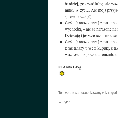
bardziej, gotować lubię, ale wszy
mnie. W życiu. Ale moja przyjaci
sprezentował;)))
Gość: [annazadroza]
*.nat.umts
wychodzą – nie są narażone na 
Dziękuję i jeszcze raz – moc ser
Gość: [annazadroza]
*.nat.umts
teraz tańszy u weta kupuję, z t
ważności i z powodu remontu dr
© Anna Blog
Ten wpis został opublikowany w kategori
←
Pyton