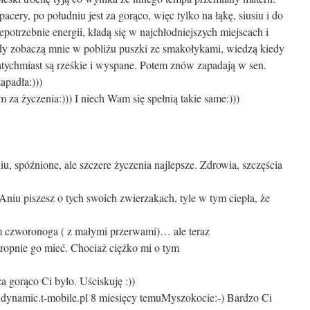
cery, po południu jest za gorąco, więc tylko na łąkę, siusiu i do
potrzebnie energii, kładą się w najchłodniejszych miejscach i
gdy zobaczą mnie w pobliżu puszki ze smakołykami, wiedzą kiedy
atychmiast są rześkie i wyspane. Potem znów zapadają w sen.
apadła:)))
za życzenia:))) I niech Wam się spełnią takie same:)))
iu, spóźnione, ale szczere życzenia najlepsze. Zdrowia, szczęścia
Aniu piszesz o tych swoich zwierzakach, tyle w tym ciepła, że
m czworonoga ( z małymi przerwami)… ale teraz
tropnie go mieć. Chociaż ciężko mi o tym
 gorąco Ci było. Uściskuję :))
.dynamic.t-mobile.pl
8 miesięcy temu
Myszokocie:-) Bardzo Ci