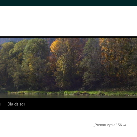
i
Dla dzieci
„Pasma życia” 56
→