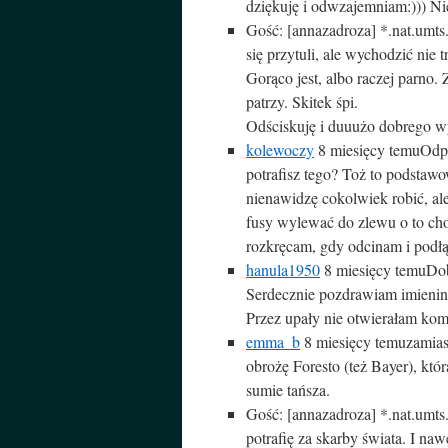
dziękuję i odwzajemniam:))) Niec
Gość: [annazadroza]
*.nat.umts
się przytuli, ale wychodzić nie
Gorąco jest, albo raczej parno. Z
patrzy. Skitek śpi.
Odściskuję i duuużo dobrego wy
kolewoczy
8 miesięcy temu
Odpł
potrafisz tego? Toż to podstaw
nienawidzę cokolwiek robić, al
fusy wylewać do zlewu o to cho
rozkręcam, gdy odcinam i pod
hanula1950
8 miesięcy temu
Dob
Serdecznie pozdrawiam imieni
Przez upały nie otwierałam kom
emma_b
8 miesięcy temu
zamias
obrożę Foresto (też Bayer), któr
sumie tańsza.
Gość: [annazadroza]
*.nat.umts
potrafię za skarby świata. I n