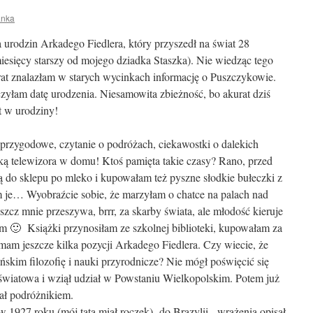
anka
ca urodzin Arkadego Fiedlera, który przyszedł na świat 28
miesięcy starszy od mojego dziadka Staszka). Nie wiedząc tego
rat znalazłam w starych wycinkach informację o Puszczykowie.
yłam datę urodzenia. Niesamowita zbieżność, bo akurat dziś
t w urodziny!
rzygodowe, czytanie o podróżach, ciekawostki o dalekich
ką telewizora w domu! Ktoś pamięta takie czasy? Rano, przed
 do sklepu po mleko i kupowałam też pyszne słodkie bułeczki z
 je… Wyobraźcie sobie, że marzyłam o chatce na palach nad
cz mnie przeszywa, brrr, za skarby świata, ale młodość kieruje
m 🙂 Książki przynosiłam ze szkolnej biblioteki, kupowałam za
mam jeszcze kilka pozycji Arkadego Fiedlera. Czy wiecie, że
ńskim filozofię i nauki przyrodnicze? Nie mógł poświęcić się
wiatowa i wziął udział w Powstaniu Wielkopolskim. Potem już
tał podróżnikiem.
 1927 roku (mój tata miał roczek) do Brazylii, wrażenia opisał