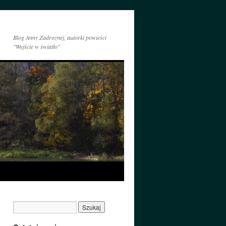
Blog Anny Zadrożnej, autorki powieści
"Wejście w światło"