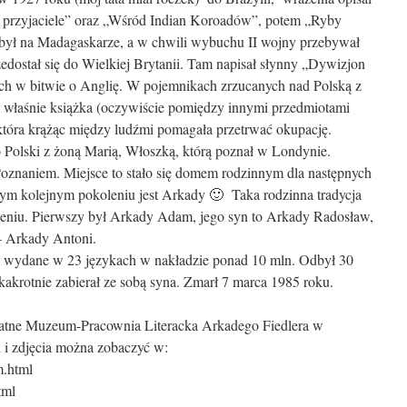
y przyjaciele” oraz „Wśród Indian Koroadów”, potem „Ryby
był na Madagaskarze, a w chwili wybuchu II wojny przebywał
zedostał się do Wielkiej Brytanii. Tam napisał słynny „Dywizjon
ych w bitwie o Anglię. W pojemnikach zrzucanych nad Polską z
a właśnie książka (oczywiście pomiędzy innymi przedmiotami
która krążąc między ludźmi pomagała przetrwać okupację.
 Polski z żoną Marią, Włoszką, którą poznał w Londynie.
znaniem. Miejsce to stało się domem rodzinnym dla następnych
m kolejnym pokoleniu jest Arkady 🙂 Taka rodzinna tradycja
ieniu. Pierwszy był Arkady Adam, jego syn to Arkady Radosław,
– Arkady Antoni.
i wydane w 23 językach w nakładzie ponad 10 mln. Odbył 30
kakrotnie zabierał ze sobą syna. Zmarł 7 marca 1985 roku.
atne Muzeum-Pracownia Literacka Arkadego Fiedlera w
 i zdjęcia można zobaczyć w:
m.html
tml