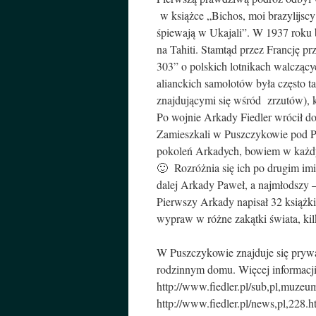
w książce „Bichos, moi brazylijsc
śpiewają w Ukajali”. W 1937 roku 
na Tahiti. Stamtąd przez Francję pr
303” o polskich lotnikach walcząc
alianckich samolotów była często t
znajdującymi się wśród zrzutów), 
Po wojnie Arkady Fiedler wrócił do
Zamieszkali w Puszczykowie pod Po
pokoleń Arkadych, bowiem w każdy
🙂 Rozróżnia się ich po drugim im
dalej Arkady Paweł, a najmłodszy 
Pierwszy Arkady napisał 32 książk
wypraw w różne zakątki świata, kil
W Puszczykowie znajduje się pryw
rodzinnym domu. Więcej informacji
http://www.fiedler.pl/sub,pl,muzeu
http://www.fiedler.pl/news,pl,228.h