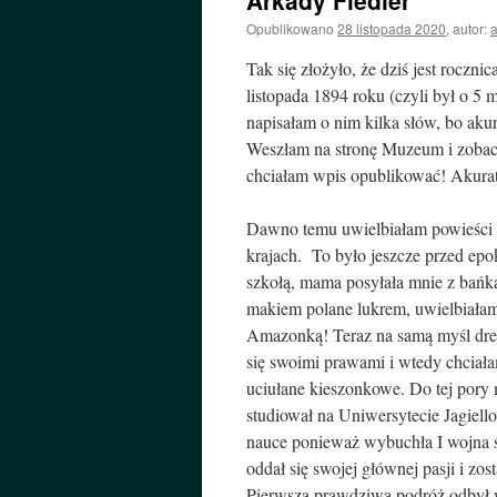
Arkady Fiedler
Opublikowano
28 listopada 2020
,
autor:
Tak się złożyło, że dziś jest roczni
listopada 1894 roku (czyli był o 5 
napisałam o nim kilka słów, bo aku
Weszłam na stronę Muzeum i zobacz
chciałam wpis opublikować! Akura
Dawno temu uwielbiałam powieści p
krajach. To było jeszcze przed epo
szkołą, mama posyłała mnie z bańką
makiem polane lukrem, uwielbiałam
Amazonką! Teraz na samą myśl dresz
się swoimi prawami i wtedy chciała
uciułane kieszonkowe. Do tej pory 
studiował na Uniwersytecie Jagiello
nauce ponieważ wybuchła I wojna ś
oddał się swojej głównej pasji i zos
Pierwszą prawdziwą podróż odbył w