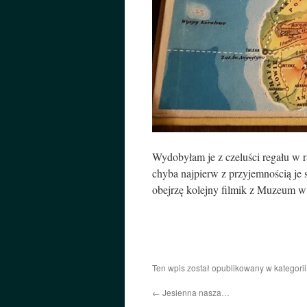
Wydobyłam je z czeluści regału w ra
chyba najpierw z przyjemnością je 
obejrzę kolejny filmik z Muzeum 
Ten wpis został opublikowany w kategori
←
Jesienna nasza…