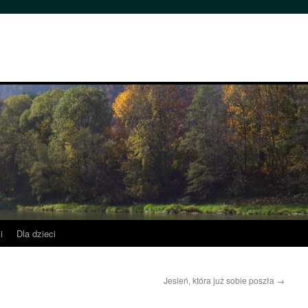
i
Dla dzieci
Jesień, która już sobie poszła
→