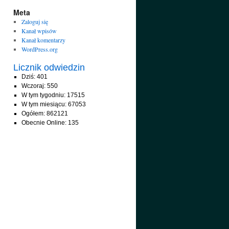
Meta
Zaloguj się
Kanał wpisów
Kanał komentarzy
WordPress.org
Licznik odwiedzin
Dziś: 401
Wczoraj: 550
W tym tygodniu: 17515
W tym miesiącu: 67053
Ogółem: 862121
Obecnie Online: 135