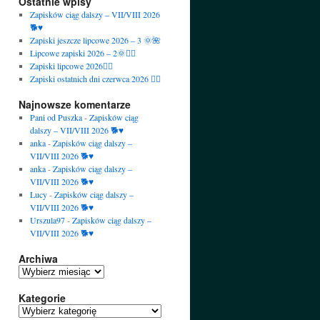
Ostatnie wpisy
Zapisków ciąg dalszy – VII/VIII 2026
🐕♥️
Zapiski jeszcze lipcowe 2026 – 3 🌞🌺
Lipcowe zapiski 2026 – 2🌞🙋‍♀️
Zapiski lipcowe 2026🙋‍♀️
Zapiski ostatnich dni czerwca 2026 🙋‍♀️
Najnowsze komentarze
Pani od Puszka
-
Zapisków ciąg
dalszy – VII/VIII 2026 🐕♥️
anka
-
Zapisków ciąg dalszy –
VII/VIII 2026 🐕♥️
anka
-
Zapisków ciąg dalszy –
VII/VIII 2026 🐕♥️
Lucy
-
Zapisków ciąg dalszy –
VII/VIII 2026 🐕♥️
Urszula97
-
Zapisków ciąg dalszy –
VII/VIII 2026 🐕♥️
Archiwa
Archiwa
Kategorie
Kategorie