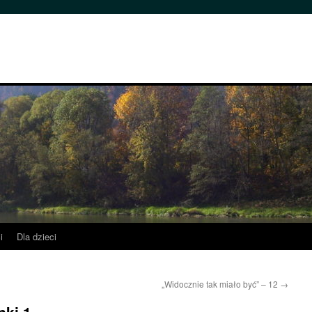
i
Dla dzieci
„Widocznie tak miało być” – 12
→