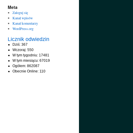
Meta
Zaloguj się
Kanał wpisów
Kanał komentarzy
WordPress.org
Licznik odwiedzin
Dziś: 367
Wczoraj: 550
W tym tygodniu: 17481
W tym miesiącu: 67019
Ogółem: 862087
Obecnie Online: 110