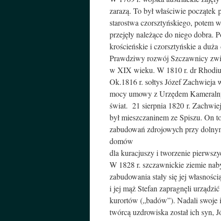
zarazą. To był właściwie początek
starostwa czorsztyńskiego, potem wł
przejęły należące do niego dobra. P
krościeńskie i czorsztyńskie a duża
Prawdziwy rozwój Szczawnicy związ
w XIX wieku. W 1810 r. dr Rhodius
Ok.1816 r. sołtys Józef Zachwieja 
mocy umowy z Urzędem Kameralnym
świat. 21 sierpnia 1820 r. Zachwi
był mieszczaninem ze Spiszu. On t
zabudowań zdrojowych przy dolnym 
domów
dla kuracjuszy i tworzenie pierwsz
W 1828 r. szczawnickie ziemie naby
zabudowania stały się jej własności
i jej mąż Stefan zapragnęli urządzi
kurortów („badów”). Nadali swoj
twórcą uzdrowiska został ich syn, J