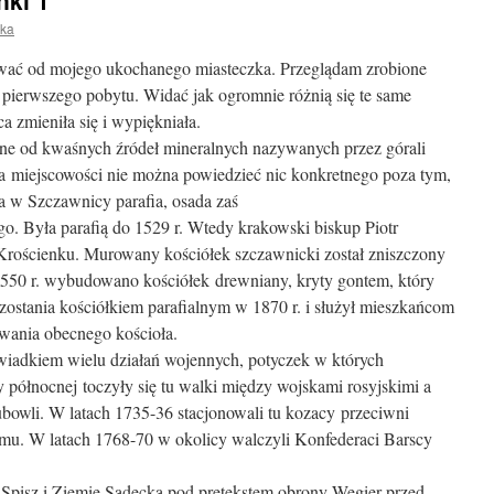
ki 1
ka
rwać od mojego ukochanego miasteczka. Przeglądam zrobione
pierwszego pobytu. Widać jak ogromnie różnią się te same
a zmieniła się i wypiękniała.
e od kwaśnych źródeł mineralnych nazywanych przez górali
 miejscowości nie można powiedzieć nic konkretnego poza tym,
a w Szczawnicy parafia, osada zaś
go. Była parafią do 1529 r. Wtedy krakowski biskup Piotr
 Krościenku. Murowany kościółek szczawnicki został zniszczony
 1550 r. wybudowano kościółek drewniany, kryty gontem, który
ę zostania kościółkiem parafialnym w 1870 r. i służył mieszkańcom
owania obecnego kościoła.
iadkiem wielu działań wojennych, potyczek w których
y północnej toczyły się tu walki między wojskami rosyjskimi a
bowli. W latach 1735-36 stacjonowali tu kozacy przeciwni
mu. W latach 1768-70 w okolicy walczyli Konfederaci Barscy
y Spisz i Ziemię Sądecką pod pretekstem obrony Węgier przed