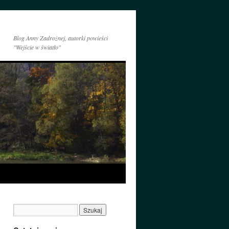
Blog Anny Zadrożnej, autorki powieści
"Wejście w światło"