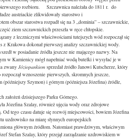
 pierwszego rozbioru. Szczawnica należała do 1811 r. do
adze austriackie zlikwidowały starostwo i
otem obszar starostwa rozpadł się na 3 „dominia” – szczawnickie,
 część ziem szczawnickich przeszła w ręce chłopskie.
any z leczniczymi właściwościami tutejszych wód rozpoczął się
 z Krakowa dokonał pierwszej analizy szczawnickiej wody.
wszedł w posiadanie źródła jeszcze nie mającego nazwy. Na
 w Kamienicy mógł napełniać wodą butelki i wysyłać je w
eja zwany
Józiopankiem
sprzedał źródło Janowi Kutscherze, który
o rozpoczął wznoszenie pierwszych, skromnych jeszcze,
(późniejszy Szymon) i górnym (późniejsza Józefina) źródle,
ych założeń dzisiejszego Parku Górnego.
ła Józefina Szalay, również ujęcia wody oraz zdrojowe
ą. Od tego czasu datuje się rozwój miejscowości, bowiem Józefina
ć tu uzdrowisko na miarę słynnych europejskich
e imiona głównym źródłom. Natomiast prawdziwym, właściwym
ózef Stefan Szalay, który przejął zarządzanie uzdrowiskiem w