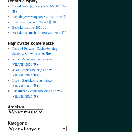
Ostatnie wpisy
Zapisków ciąg dalszy – VII/VIII 2026
🐕♥️
Zapiski jeszcze lipcowe 2026 – 3 🌞🌺
Lipcowe zapiski 2026 – 2🌞🙋‍♀️
Zapiski lipcowe 2026🙋‍♀️
Zapiski ostatnich dni czerwca 2026 🙋‍♀️
Najnowsze komentarze
Pani od Puszka
-
Zapisków ciąg
dalszy – VII/VIII 2026 🐕♥️
anka
-
Zapisków ciąg dalszy –
VII/VIII 2026 🐕♥️
anka
-
Zapisków ciąg dalszy –
VII/VIII 2026 🐕♥️
Lucy
-
Zapisków ciąg dalszy –
VII/VIII 2026 🐕♥️
Urszula97
-
Zapisków ciąg dalszy –
VII/VIII 2026 🐕♥️
Archiwa
Archiwa
Kategorie
Kategorie