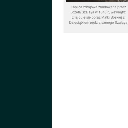
Kaplica zdrojowa zbudowana przez
Józefa Szalaya w 1846 r., wewnątrz
znajduje się obraz Matki Boskiej z
Dzieciątkiem pędzla samego Szalaya