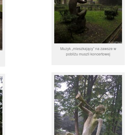
Muzyk „mieszkający” na zawsze w
pobliżu muszli koncertowej