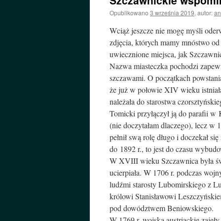
Szczawnickie wspomin
Opublikowano
3 września 2019
,
autor:
an
Wciąż jeszcze nie mogę myśli ode
zdjęcia, których mamy mnóstwo od 
uwiecznione miejsca, jak Szczawnic
Nazwa miasteczka pochodzi zapewn
szczawami. O początkach powstania
że już w połowie XIV wieku istniał
należała do starostwa czorsztyńskie
Tomicki przyłączył ją do parafii w
(nie doczytałam dlaczego), lecz w
pełnił swą rolę długo i doczekał si
do 1892 r., to jest do czasu wybud
W XVIII wieku Szczawnica była św
ucierpiała. W 1706 r. podczas wojn
ludźmi starosty Lubomirskiego z Lu
królowi Stanisławowi Leszczyńskie
pod dowództwem Beniowskiego.
W 1769 r. wojska austriackie zajęł