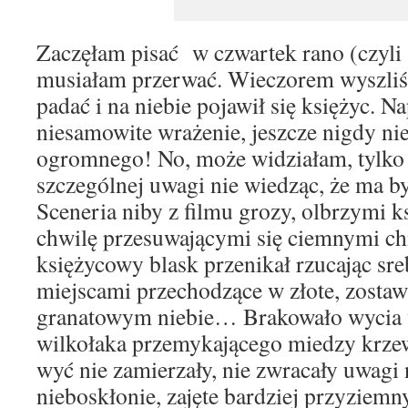
Zaczęłam pisać w czwartek rano (czyli 3
musiałam przerwać. Wieczorem wyszliśm
padać i na niebie pojawił się księżyc. N
niesamowite wrażenie, jeszcze nigdy ni
ogromnego! No, może widziałam, tylko
szczególnej uwagi nie wiedząc, że ma b
Sceneria niby z filmu grozy, olbrzymi k
chwilę przesuwającymi się ciemnymi ch
księżycowy blask przenikał rzucając sre
miejscami przechodzące w złote, zostaw
granatowym niebie… Brakowało wycia w
wilkołaka przemykającego miedzy krze
wyć nie zamierzały, nie zwracały uwagi n
nieboskłonie, zajęte bardziej przyziem