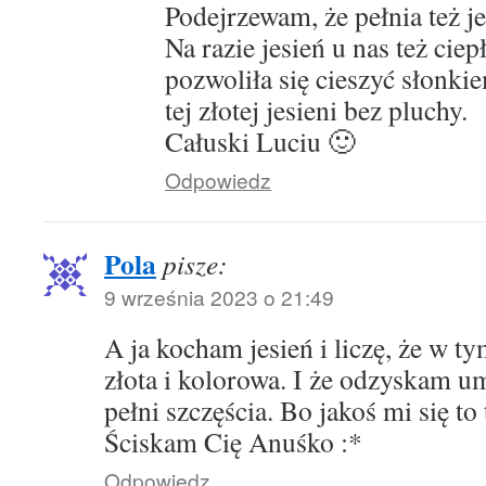
Podejrzewam, że pełnia też j
Na razie jesień u nas też ciep
pozwoliła się cieszyć słonki
tej złotej jesieni bez pluchy.
Całuski Luciu 🙂
Odpowiedz
Pola
pisze:
9 września 2023 o 21:49
A ja kocham jesień i liczę, że w t
złota i kolorowa. I że odzyskam u
pełni szczęścia. Bo jakoś mi się t
Ściskam Cię Anuśko :*
Odpowiedz