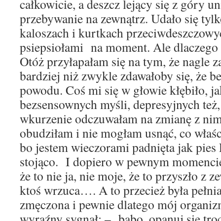
całkowicie, a deszcz lejący się z góry u
przebywanie na zewnątrz. Udało się tyl
kaloszach i kurtkach przeciwdeszczowy
psiepsiołami na moment. Ale dlaczego s
Otóż przyłapałam się na tym, że nagle za
bardziej niż zwykle zdawałoby się, że b
powodu. Coś mi się w głowie kłębiło, ja
bezsensownych myśli, depresyjnych też,
wkurzenie odczuwałam na zmianę z nimi
obudziłam i nie mogłam usnąć, co właści
bo jestem wieczorami padnięta jak pies 
stojąco. I dopiero w pewnym momenci
że to nie ja, nie moje, że to przyszło z 
ktoś wrzuca…. A to przecież była pełni
zmęczona i pewnie dlatego mój organiz
wyraźny sygnał: – babo, opanuj się troc