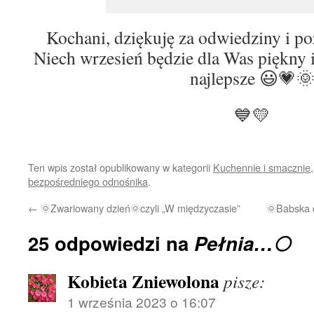
Kochani, dziękuję za odwiedziny i p
Niech wrzesień będzie dla Was piękny 
najlepsze 😃💗
💙💛
Ten wpis został opublikowany w kategorii
Kuchennie i smacznie
bezpośredniego odnośnika
.
←
🌞Zwariowany dzień🌞czyli „W międzyczasie”
🌞Babska 
25 odpowiedzi na
Pełnia…🌕
Kobieta Zniewolona
pisze:
1 września 2023 o 16:07