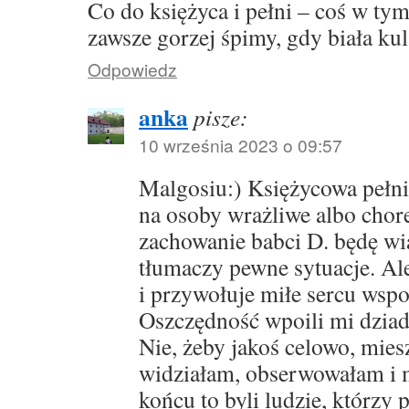
Co do księżyca i pełni – coś w ty
zawsze gorzej śpimy, gdy biała k
Odpowiedz
anka
pisze:
10 września 2023 o 09:57
Malgosiu:) Księżycowa pełni
na osoby wrażliwe albo chore
zachowanie babci D. będę wią
tłumaczy pewne sytuacje. Al
i przywołuje miłe sercu wsp
Oszczędność wpoili mi dzia
Nie, żeby jakoś celowo, miesz
widziałam, obserwowałam i 
końcu to byli ludzie, którzy 