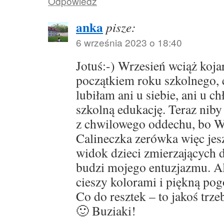
Odpowiedz
anka
pisze:
6 września 2023 o 18:40
Jotuś:-) Wrzesień wciąż kojar
początkiem roku szkolnego, 
lubiłam ani u siebie, ani u c
szkolną edukację. Teraz niby
z chwilowego oddechu, bo We
Calineczka zerówka więc jes
widok dzieci zmierzających d
budzi mojego entuzjazmu. Al
cieszy kolorami i piękną pog
Co do resztek – to jakoś trze
🙂 Buziaki!