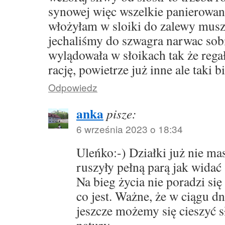
synowej więc wszelkie panierowane
włożyłam w sloiki do zalewy musz
jechaliśmy do szwagra narwac sobi
wylądowała w słoikach tak że regał
rację, powietrze już inne ale taki b
Odpowiedz
anka
pisze:
6 września 2023 o 18:34
Uleńko:-) Działki już nie ma
ruszyły pełną parą jak widać
Na bieg życia nie poradzi się 
co jest. Ważne, że w ciągu dni
jeszcze możemy się cieszyć 