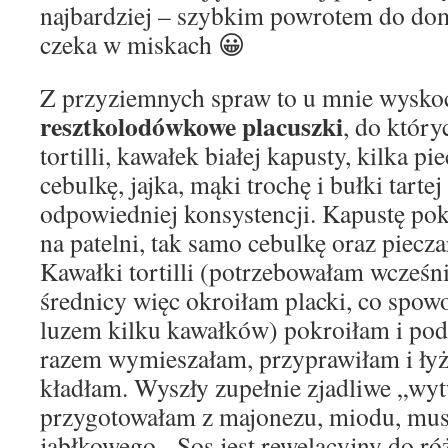
najbardziej – szybkim powrotem do dom
czeka w miskach 😀
Z przyziemnych spraw to u mnie wysko
resztkolodówkowe placuszki
, do któr
tortilli, kawałek białej kapusty, kilka pie
cebulkę, jajka, mąki trochę i bułki tarte
odpowiedniej konsystencji. Kapustę po
na patelni, tak samo cebulkę oraz piecz
Kawałki tortilli (potrzebowałam wcześni
średnicy więc okroiłam placki, co spo
luzem kilku kawałków) pokroiłam i po
razem wymieszałam, przyprawiłam i łyż
kładłam. Wyszły zupełnie zjadliwe „wy
przygotowałam z majonezu, miodu, musz
jabłkowego. Sos jest rewelacyjny do ró