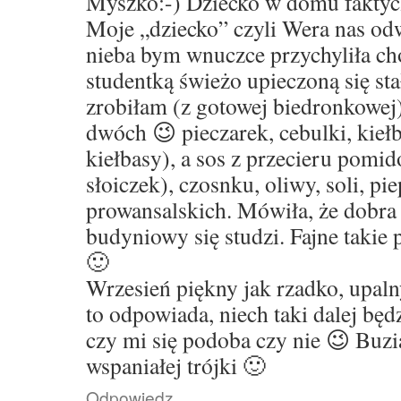
Myszko:-) Dziecko w domu faktyc
Moje „dziecko” czyli Wera nas odw
nieba bym wnuczce przychyliła cho
studentką świeżo upieczoną się stał
zrobiłam (z gotowej biedronkowej
dwóch 😉 pieczarek, cebulki, kiełb
kiełbasy), a sos z przecieru pomi
słoiczek), czosnku, oliwy, soli, pie
prowansalskich. Mówiła, że dobra 
budyniowy się studzi. Fajne takie 
🙂
Wrzesień piękny jak rzadko, upaln
to odpowiada, niech taki dalej będ
czy mi się podoba czy nie 😉 Buzi
wspaniałej trójki 🙂
Odpowiedz