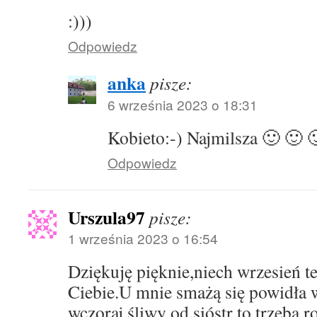
:)))
Odpowiedz
anka
pisze:
6 września 2023 o 18:31
Kobieto:-) Najmilsza 🙂 🙂 
Odpowiedz
Urszula97
pisze:
1 września 2023 o 16:54
Dziękuję pięknie,niech wrzesień te
Ciebie.U mnie smażą się powidła 
wczoraj śliwy od sióstr to trzeba r