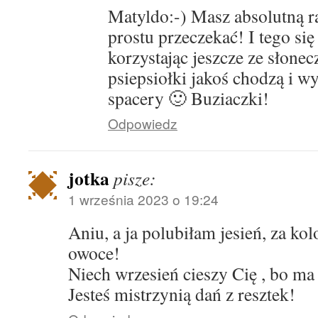
Matyldo:-) Masz absolutną ra
prostu przeczekać! I tego si
korzystając jeszcze ze słonecz
psiepsiołki jakoś chodzą i 
spacery 🙂 Buziaczki!
Odpowiedz
jotka
pisze:
1 września 2023 o 19:24
Aniu, a ja polubiłam jesień, za kol
owoce!
Niech wrzesień cieszy Cię , bo ma
Jesteś mistrzynią dań z resztek!