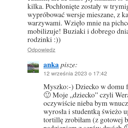
kilka. Pochłonięte zostały w trym
wypróbować wersje mieszane, z ka
warzywami. Wzięło mnie na pichc
mobilizuje! Buziaki i dobrego dnia
rodzinki :))
Odpowiedz
anka
pisze:
12 września 2023 o 17:42
Myszko:-) Dziecko w domu f
🙂 Moje „dziecko” czyli Wera
oczywiście nieba bym wnuczc
wyrosła i studentką świeżo up
tortillę zrobiłam (z gotowej 
nadzieniem z serów dwóch 😉