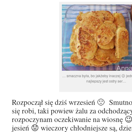
… smaczna była, bo jakżeby inaczej 😉 je
najlepszy jest ostry ser…
Rozpoczął się dziś wrzesień 🙁 Smutno 
się robi, taki powiew żalu za odchodząc
rozpoczynam oczekiwanie na wiosnę 😉
jesień 😟 wieczory chłodniejsze są, dzi