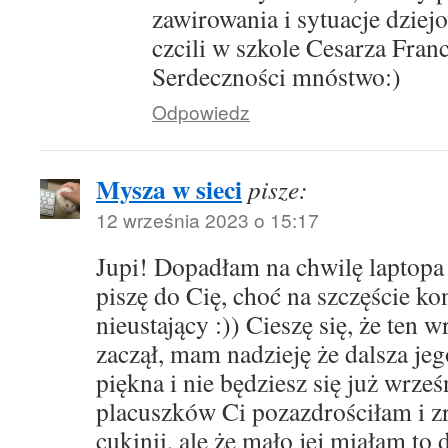
zawirowania i sytuacje dziejo
czcili w szkole Cesarza Franc
Serdeczności mnóstwo:)
Odpowiedz
Mysza w sieci
pisze:
12 września 2023 o 15:17
Jupi! Dopadłam na chwilę laptopa 
piszę do Cię, choć na szczęście k
nieustający :)) Cieszę się, że ten w
zaczął, mam nadzieję że dalsza je
piękna i nie będziesz się już wrze
placuszków Ci pozazdrościłam i zr
cukinii, ale że mało jej miałam t