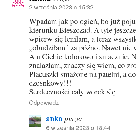
2 września 2023 o 15:32
Wpadam jak po ogień, bo już poju
kierunku Bieszczad. A tyle jeszcz
wpierw się leniłam, a teraz wszystk
„obudziłam” za późno. Nawet nie w
A u Ciebie kolorowo i smacznie. 
znalazłam, znaczy się wiem, co zrob
Placuszki smażone na patelni, a d
czosnkowy!!!
Serdeczności cały worek ślę.
Odpowiedz
anka
pisze:
6 września 2023 o 18:44