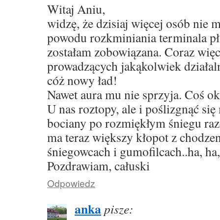
Witaj Aniu,
widzę, że dzisiaj więcej osób nie m
powodu rozkminiania terminala pł
zostałam zobowiązana. Coraz wię
prowadzących jakąkolwiek działaln
cóż nowy ład!
Nawet aura mu nie sprzyja. Coś ok
U nas roztopy, ale i poślizgnąć si
bociany po rozmiękłym śniegu raz
ma teraz większy kłopot z chodze
śniegowcach i gumofilcach..ha, ha,
Pozdrawiam, całuski
Odpowiedz
anka
pisze: