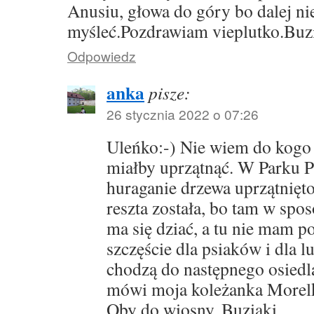
Anusiu, głowa do góry bo dalej ni
myśleć.Pozdrawiam vieplutko.Buzi
Odpowiedz
anka
pisze:
26 stycznia 2022 o 07:26
Uleńko:-) Nie wiem do kogo t
miałby uprzątnąć. W Parku P
huraganie drzewa uprzątnięto 
reszta została, bo tam w spo
ma się dziać, a tu nie mam po
szczęście dla psiaków i dla l
chodzą do następnego osiedla
mówi moja koleżanka Morel
Oby do wiosny. Buziaki.