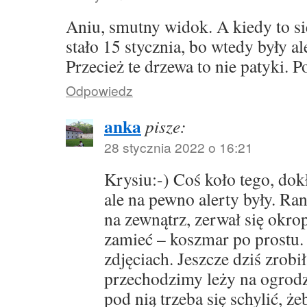
Aniu, smutny widok. A kiedy to się
stało 15 stycznia, bo wtedy były a
Przecież te drzewa to nie patyki.
Odpowiedz
anka
pisze:
28 stycznia 2022 o 16:21
Krysiu:-) Coś koło tego, dok
ale na pewno alerty były. Ra
na zewnątrz, zerwał się okrop
zamieć – koszmar po prostu.
zdjęciach. Jeszcze dziś zrob
przechodzimy leży na ogrodz
pod nią trzeba się schylić, ż