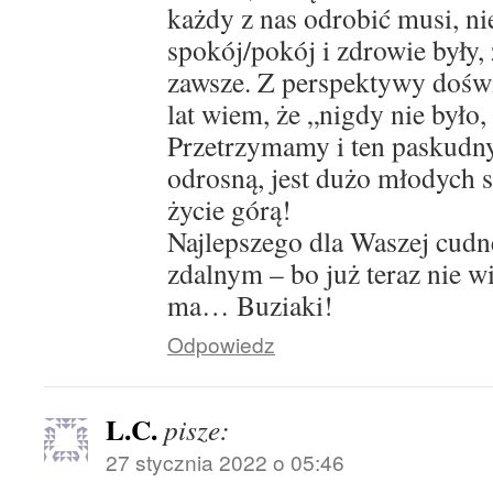
każdy z nas odrobić musi, ni
spokój/pokój i zdrowie były, 
zawsze. Z perspektywy doświ
lat wiem, że „nigdy nie było,
Przetrzymamy i ten paskudny
odrosną, jest dużo młodych s
życie górą!
Najlepszego dla Waszej cudne
zdalnym – bo już teraz nie w
ma… Buziaki!
Odpowiedz
L.C.
pisze:
27 stycznia 2022 o 05:46