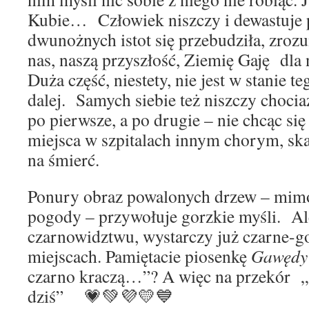
Kubie… Człowiek niszczy i dewastuje 
dwunożnych istot się przebudziła, zrozu
nas, naszą przyszłość, Ziemię Gaję dla
Duża część, niestety, nie jest w stanie te
dalej. Samych siebie też niszczy chocia
po pierwsze, a po drugie – nie chcąc się 
miejsca w szpitalach innym chorym, sk
na śmierć.
Ponury obraz powalonych drzew – mimo
pogody – przywołuje gorzkie myśli. Ale
czarnowidztwu, wystarczy już czarne-g
miejscach. Pamiętacie piosenkę
Gawędy
czarno kraczą…”? A więc na przekór 
dziś” 💗💚💜💛💙