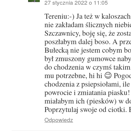
27 stycznia 2022 o 11:05
Tereniu:-) Ja też w kaloszac
nie zakładam ślicznych nieb
Szczawnicy, boję się, że zosta
poszłabym dalej boso. A prz
Bułecką nie jestem cobym bo
był zmuszony gumowce nabyć
do chodzenia w czymś takim,
mu potrzebne, hi hi 😉 Pogo
chodzenia z psiepsiołami, il
powrocie i zmiatania piasku!
miałabym ich (piesków) w d
Poprzytulaj swoje od ciotki. 
Odpowiedz