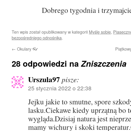
Dobrego tygodnia i trzymajci
Ten wpis został opublikowany w kategorii
Myślę sobie
,
Piaseczn
bezpośredniego odnośnika
.
←
Okulary 👓
Piątkowy
28 odpowiedzi na
Zniszczenia
Urszula97
pisze:
25 stycznia 2022 o 22:38
Jejku jakie to smutne, spore szk
lasku.Ciekawe kiedy uprzątną bo t
wygląda.Dzisiaj natura jest nieprz
mamy wichury i skoki temperatur