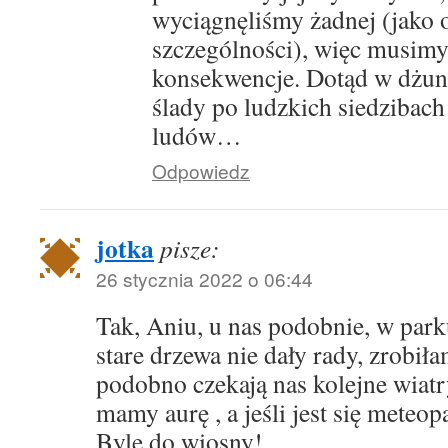
wyciągnęliśmy żadnej (jako o
szczególności), więc musimy
konsekwencje. Dotąd w dżun
ślady po ludzkich siedzibac
ludów…
Odpowiedz
jotka
pisze:
26 stycznia 2022 o 06:44
Tak, Aniu, u nas podobnie, w park
stare drzewa nie dały rady, zrobiła
podobno czekają nas kolejne wiat
mamy aurę , a jeśli jest się meteop
Byle do wiosny!