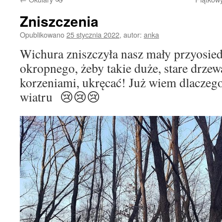
Zniszczenia
Opublikowano
25 stycznia 2022
,
autor:
anka
Wichura zniszczyła nasz mały przyosie
okropnego, żeby takie duże, stare drze
korzeniami, ukręcać! Już wiem dlaczego
wiatru 😢😢😢