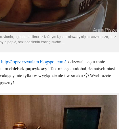
zytania, oglądania filmu i z każdym kęsem stawały się smaczniejsze, lecz
 było popić, bez nadzienia trochę suche …
”
http://toprzeczytalam.blogspot.com/
odezwała się u mnie,
chlebek paprykowy
kałam
! Tak mi się spodobał, że natychmiast
alający, nie tylko w wyglądzie ale i w smaku 🙂 Wyobraźcie
 pyszny!