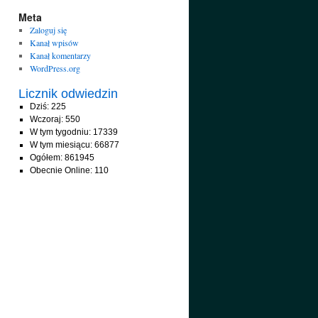
Meta
Zaloguj się
Kanał wpisów
Kanał komentarzy
WordPress.org
Licznik odwiedzin
Dziś: 225
Wczoraj: 550
W tym tygodniu: 17339
W tym miesiącu: 66877
Ogółem: 861945
Obecnie Online: 110