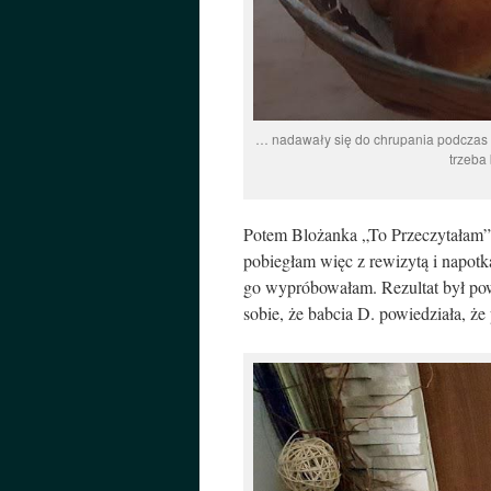
… nadawały się do chrupania podczas c
trzeba
Potem Blożanka „To Przeczytałam
pobiegłam więc z rewizytą i napot
go wypróbowałam. Rezultat był pow
sobie, że babcia D. powiedziała, że