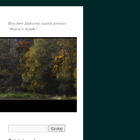
Blog Anny Zadrożnej, autorki powieści
"Wejście w światło"