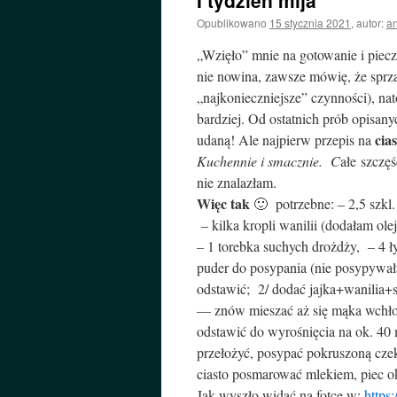
I tydzień mija
Opublikowano
15 stycznia 2021
,
autor:
a
„Wzięło” mnie na gotowanie i piec
nie nowina, zawsze mówię, że sprząt
„najkonieczniejsze” czynności), na
bardziej. Od ostatnich prób opisany
cias
udaną! Ale najpierw przepis na
Kuchennie i smacznie. C
ałe szczę
nie znalazłam.
Więc tak
🙂 potrzebne: – 2,5 szkl.
– kilka kropli wanilii (dodałam ol
– 1 torebka suchych drożdży, – 4 ł
puder do posypania (nie posypywa
odstawić; 2/ dodać jajka+wanilia+
— znów mieszać aż się mąka wchło
odstawić do wyrośnięcia na ok. 40 
przełożyć, posypać pokruszoną czek
ciasto posmarować mlekiem, piec ok
Jak wyszło widać na fotce w:
https