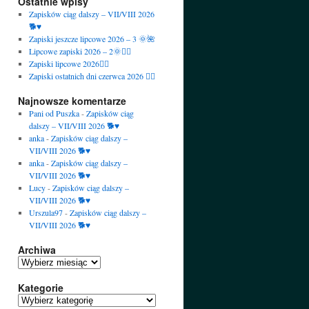
Ostatnie wpisy
Zapisków ciąg dalszy – VII/VIII 2026
🐕♥️
Zapiski jeszcze lipcowe 2026 – 3 🌞🌺
Lipcowe zapiski 2026 – 2🌞🙋‍♀️
Zapiski lipcowe 2026🙋‍♀️
Zapiski ostatnich dni czerwca 2026 🙋‍♀️
Najnowsze komentarze
Pani od Puszka
-
Zapisków ciąg
dalszy – VII/VIII 2026 🐕♥️
anka
-
Zapisków ciąg dalszy –
VII/VIII 2026 🐕♥️
anka
-
Zapisków ciąg dalszy –
VII/VIII 2026 🐕♥️
Lucy
-
Zapisków ciąg dalszy –
VII/VIII 2026 🐕♥️
Urszula97
-
Zapisków ciąg dalszy –
VII/VIII 2026 🐕♥️
Archiwa
Archiwa
Kategorie
Kategorie