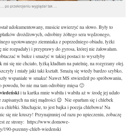
… po przekrojeniu wyglądał tak …
stał udokumentowany, musicie uwierzyć na słowo. Były to
 płatków drożdżowych, odrobiny żółtego sera wędzonego,
ednego ugotowanego ziemniaka z poprzedniego obiadu, łyżki
 się nie rozpadały) i przyprawy do gyrosa, której nie żałowałam.
 obtaczać w bułce i smażyć w takiej postaci to wyszłyby
 mi się nie chciało, łyżką kładłam na patelnię, na rozgrzany olej.
szczyły i miały jaki taki kształt. Smażą się wtedy bardzo szybko,
wyszły wspaniałe w smaku! Nawet MS stwierdził po spróbowaniu,
go powodu, bo nie ma tam odrobiny mięsa 🙂
wiedeński
i ta kartka mnie wabiła i wabiła aż w środę jej udało
 zapisanych na niej mądrości 😉 Nie oparłam się i chlebek
 chlebki. Słuchajcie, to jest bajka i poezja chlebowa! Na
ic się nie kruszy! Przynajmniej od razu po upieczeniu, zobaczę
 jest ze strony: https://www.domowe-
by/190-pszenny-chleb-wiedenski