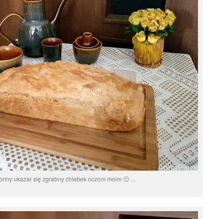
formy ukazał się zgrabny chlebek oczom moim 🙂 …