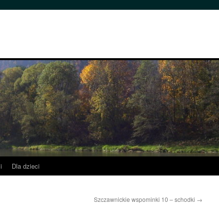
i
Dla dzieci
Szczawnickie wspominki 10 – schodki
→