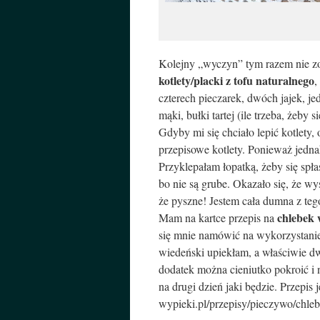
Kolejny „wyczyn” tym razem nie zo
kotlety/placki z tofu naturalnego
,
czterech pieczarek, dwóch jajek, j
mąki, bułki tartej (ile trzeba, żeby
Gdyby mi się chciało lepić kotlety,
przepisowe kotlety. Ponieważ jednak
Przyklepałam łopatką, żeby się spła
bo nie są grube. Okazało się, że 
że pyszne! Jestem cała dumna z te
chlebek 
Mam na kartce przepis na
się mnie namówić na wykorzystanie
wiedeński upiekłam, a właściwie dwa
dodatek można cieniutko pokroić i n
na drugi dzień jaki będzie. Przepis
wypieki.pl/przepisy/pieczywo/chle