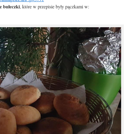
e bułeczki
, które w przepisie były pączkami w: