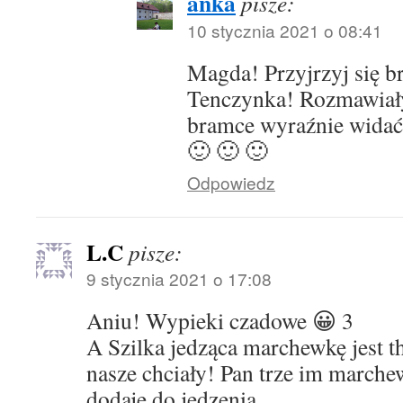
anka
pisze:
10 stycznia 2021 o 08:41
Magda! Przyjrzyj się b
Tenczynka! Rozmawiały
bramce wyraźnie widać
🙂 🙂 🙂
Odpowiedz
L.C
pisze:
9 stycznia 2021 o 17:08
Aniu! Wypieki czadowe 😀 3
A Szilka jedząca marchewkę jest t
nasze chciały! Pan trze im marchew
dodaje do jedzenia.