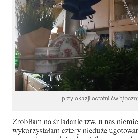
… przy okazji ostatni świątecz
Zrobiłam na śniadanie tzw. u nas niemiec
wykorzystałam cztery nieduże ugotowan