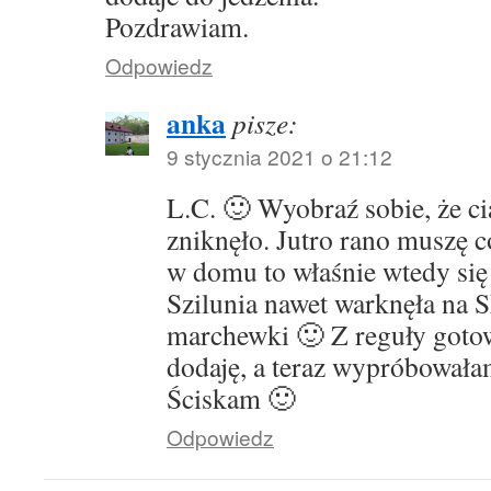
Pozdrawiam.
Odpowiedz
anka
pisze:
9 stycznia 2021 o 21:12
L.C. 🙂 Wyobraź sobie, że ci
zniknęło. Jutro rano muszę c
w domu to właśnie wtedy się
Szilunia nawet warknęła na Sk
marchewki 🙂 Z reguły got
dodaję, a teraz wypróbowała
Ściskam 🙂
Odpowiedz