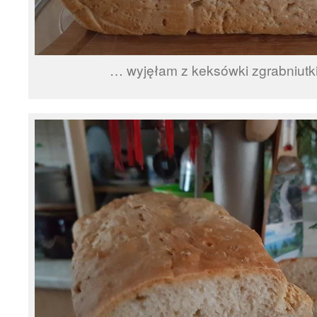
… wyjęłam z keksówki zgrabniut