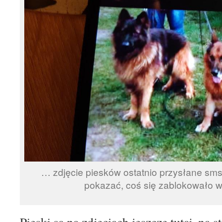
… zdjęcie piesków ostatnio przysłane sms
pokazać, coś się zablokowało w