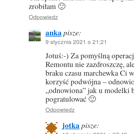
zrobiłam 🙂
Odpowiedz
anka
pisze:
9 stycznia 2021 o 21:21
Jotuś:-) Za pomyślną operacj
Remontu nie zazdroszczę, ale
braku czasu marchewka Ci w
korzyść podwójna – odnowion
„odnowiona” jak u modelki b
pogratulować 🙂
Odpowiedz
jotka
pisze: