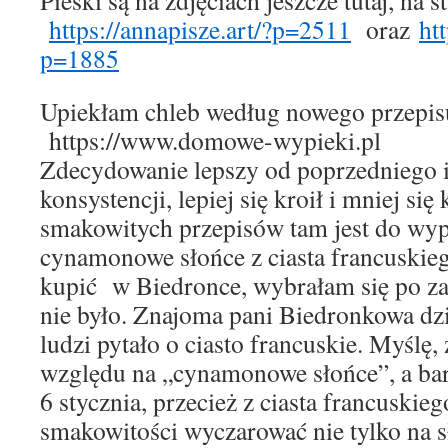
Pieski są na zdjęciach jeszcze tutaj, na 
https://annapisze.art/?p=2511
oraz
ht
p=1885
Upiekłam chleb według nowego przepisu
https://www.domowe-wypieki.pl
Zdecydowanie lepszy od poprzedniego i
konsystencji, lepiej się kroił i mniej si
smakowitych przepisów tam jest do wy
cynamonowe słońce z ciasta francuskieg
kupić w Biedronce, wybrałam się po zak
nie było. Znajoma pani Biedronkowa dzi
ludzi pytało o ciasto francuskie. Myślę,
względu na „cynamonowe słońce”, a bar
6 stycznia, przecież z ciasta francuski
smakowitości wyczarować nie tylko na sł