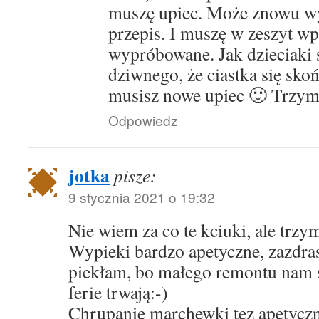
muszę upiec. Może znowu wy
przepis. I muszę w zeszyt wp
wypróbowane. Jak dzieciaki 
dziwnego, że ciastka się skoń
musisz nowe upiec 🙂 Trzyma
Odpowiedz
jotka
pisze:
9 stycznia 2021 o 19:32
Nie wiem za co te kciuki, ale trz
Wypieki bardzo apetyczne, zazdras
piekłam, bo małego remontu nam s
ferie trwają:-)
Chrupanie marchewki tez apetyczn