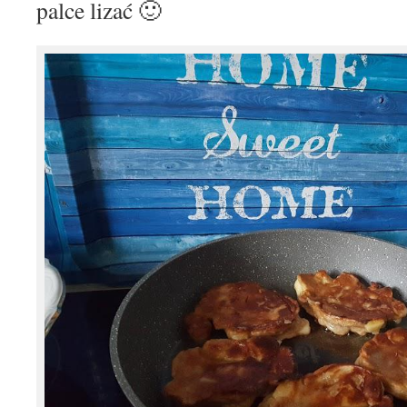
palce lizać 🙂