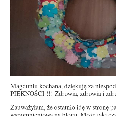
Magduniu kochana, dziękuję za niespo
PIĘKNOŚCI !!! Zdrowia, zdrowia i zdr
Zauważyłam, że ostatnio idę w stronę 
wspomnieniową na blogu. Może taki cza