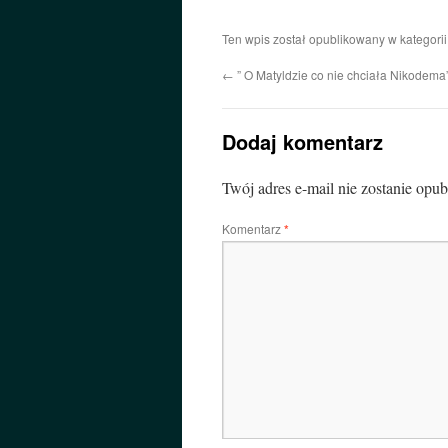
Ten wpis został opublikowany w kategori
←
” O Matyldzie co nie chciała Nikodema
Dodaj komentarz
Twój adres e-mail nie zostanie opu
Komentarz
*