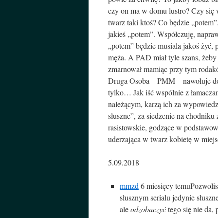
czy on ma w domu lustro? Czy się 
twarz taki ktoś? Co będzie „potem”
jakieś „potem”. Współczuję, napraw
„potem” będzie musiała jakoś żyć, 
męża. A PAD miał tyle szans, żeby 
zmarnował mamiąc przy tym rodakó
Druga Osoba – PMM – nawołuje do 
tylko… Jak iść wspólnie z łamaczami
należącym, karzą ich za wypowiedzi
słuszne”, za siedzenie na chodniku 
rasistowskie, godzące w podstawow
uderzająca w twarz kobietę w miejsc
5.09.2018
mmzd
6 miesięcy temu
Pozwolis
słusznym serialu jedynie słuszn
ale
odzobaczyć
tego się nie da, 