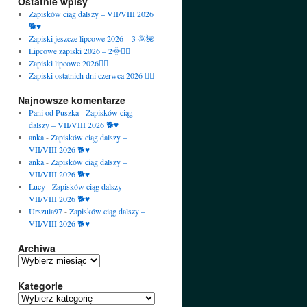
Ostatnie wpisy
Zapisków ciąg dalszy – VII/VIII 2026
🐕♥️
Zapiski jeszcze lipcowe 2026 – 3 🌞🌺
Lipcowe zapiski 2026 – 2🌞🙋‍♀️
Zapiski lipcowe 2026🙋‍♀️
Zapiski ostatnich dni czerwca 2026 🙋‍♀️
Najnowsze komentarze
Pani od Puszka
-
Zapisków ciąg
dalszy – VII/VIII 2026 🐕♥️
anka
-
Zapisków ciąg dalszy –
VII/VIII 2026 🐕♥️
anka
-
Zapisków ciąg dalszy –
VII/VIII 2026 🐕♥️
Lucy
-
Zapisków ciąg dalszy –
VII/VIII 2026 🐕♥️
Urszula97
-
Zapisków ciąg dalszy –
VII/VIII 2026 🐕♥️
Archiwa
Archiwa
Kategorie
Kategorie