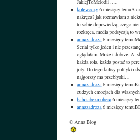
JakiejToMelodii …..
kolewoczy
6 miesięcy temu
A cz
nakręca? jak rozmawiam z niekt
to sobie dopowiedzą; czego nie 
rozkręca, media podsycają to w
annazadroza
6 miesięcy temu
Ma
Serial tylko jeden i nie przesta
oglądałam. Może i dobrze. A, s
każda rola, każda postać to per
joty. Do tego kulisy polityki o
najgorszy ma przebłyski…
annazadroza
6 miesięcy temu
Ko
cudzych emocjach dla własnych k
babciabezmohera
6 miesięcy t
annazadroza
6 miesięcy temu
BB
© Anna Blog