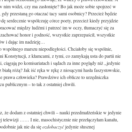
w nim widzi, czy ma zasłonięte? Bo jak może sobie spojrzeć w
, gdy przestaną go otaczać tacy sami osobnicy? Przecież będzie
dę serdecznie współczuję córce poety, przecież kiedy przyjdzie
pracować między ludźmi i patrzeć im w oczy, tłumaczyć się za
zachować honor i godność, wszystkie zaprzepaścił, wszystkie
w i dając im nadzieję…
wspólnego marszu niepodległości. Chciałoby się wspólnie,
 Konstytucji, z kłamcami, z tymi, co zamykają usta do partii nie
, ciągają po komisariatach i sądach za inne poglądy niż „jedynie
z białą różą? Jak iść ręka w rękę z niosącymi hasła faszystowskie,
e prawa człowieka? Prawdziwe ich oblicze to urzędniczka
u publicznym – to tak z ostatniej chwili.
z, że dodam z ostatniej chwili – nauki przedmałżeńskie w jedynie
ej telewizji …… I nie, masochistycznie nie przełączyłam kanału,
podobnie jak nie da się
ozdobaczyć
jedynie słusznej