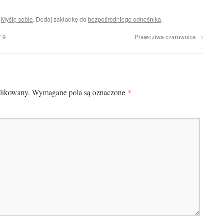
i
Myślę sobie
. Dodaj zakładkę do
bezpośredniego odnośnika
.
” 9
Prawdziwa czarownica
→
*
blikowany.
Wymagane pola są oznaczone