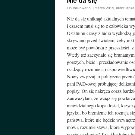
Nie da się
Opublikowano
3 marca 2019
,
autor:
anka
Nie da się uniknąć aktualnych tem
i czasem musi się to z człowieka wy
Ostatnimi czasy z ludzi wychodzą j
skrywano przed światem, żeby nikt 
może być powtórka z przeszłości, z 
Wtedy też zaczynało się brunatnymi
gorszych, bicie i prześladowanie o
rządzący rozumieją i usprawiedliwia
Nowy zwyczaj to polityczne przemów
pani PAD-owej próbującej delikatn
popisy. On się nakręca coraz bardzi
Zauważyłam, że wciąż się powtarza
niewidzialnego kopa dostał, krzyc
języku, bo brzmienie ich rozmija s
państwa, które nie będzie wewnętrzn
mówi, rozumie słowa, które wypowia
powie za chwilę? To jakby łobuz b