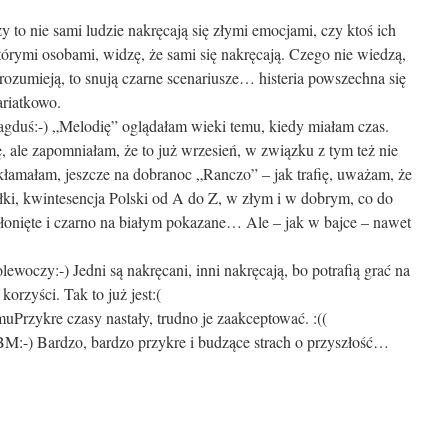
y to nie sami ludzie nakręcają się złymi emocjami, czy ktoś ich
órymi osobami, widzę, że sami się nakręcają. Czego nie wiedzą,
rozumieją, to snują czarne scenariusze… histeria powszechna się
ariatkowo.
gduś:-) „Melodię” oglądałam wieki temu, kiedy miałam czas.
nę, ale zapomniałam, że to już wrzesień, w związku z tym też nie
kłamałam, jeszcze na dobranoc „Ranczo” – jak trafię, uważam, że
ełki, kwintesencja Polski od A do Z, w złym i w dobrym, co do
dsłonięte i czarno na białym pokazane… Ale – jak w bajce – nawet
lewoczy:-) Jedni są nakręcani, inni nakręcają, bo potrafią grać na
orzyści. Tak to już jest:(
emu
Przykre czasy nastały, trudno je zaakceptować. :((
M:-) Bardzo, bardzo przykre i budzące strach o przyszłość…