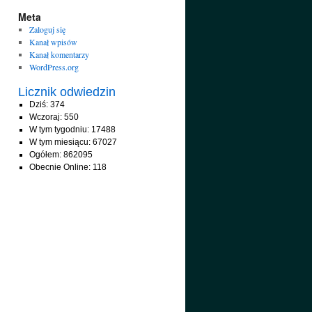
Meta
Zaloguj się
Kanał wpisów
Kanał komentarzy
WordPress.org
Licznik odwiedzin
Dziś: 374
Wczoraj: 550
W tym tygodniu: 17488
W tym miesiącu: 67027
Ogółem: 862095
Obecnie Online: 118