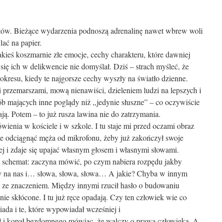
atów. Bieżące wydarzenia podnoszą adrenalinę nawet wbrew woli
lać na papier.
akieś koszmarnie złe emocje, cechy charakteru, które dawniej
się ich w delikwencie nie domyślał. Dziś – strach myśleć, że
okresu, kiedy te najgorsze cechy wyszły na światło dzienne.
 przemarszami, mową nienawiści, dzieleniem ludzi na lepszych i
sób mających inne poglądy niż „jedynie słuszne” – co oczywiście
ją. Potem – to już rusza lawina nie do zatrzymania.
ienia w kościele i w szkole. I tu staje mi przed oczami obraz
ie odciągnąć męża od mikrofonu, żeby już zakończył swoje
ej i zdaje się upajać własnym głosem i własnymi słowami.
 schemat: zaczyna mówić, po czym nabiera rozpędu jakby
zy na nas i… słowa, słowa, słowa… A jakie? Chyba w innym
ię ze znaczeniem. Między innymi rzucił hasło o budowaniu
ie skłócone. I tu już ręce opadają. Czy ten człowiek wie co
da i te, które wypowiadał wcześniej i
ił i kopał bezdomnego mówiąc, że walczy o prawa człowieka. A