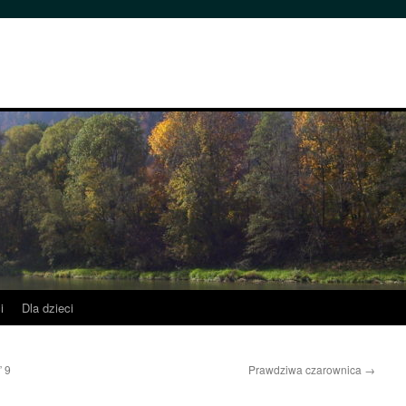
i
Dla dzieci
” 9
Prawdziwa czarownica
→