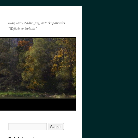
Blog Anny Zadrożnej, autorki powieści
"Wejście w światło"