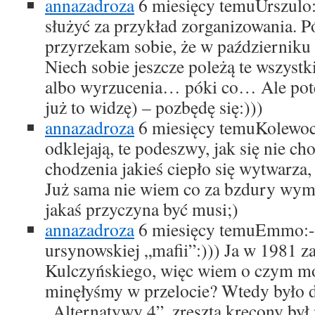
annazadroza
6 miesięcy temu
Urszulo
służyć za przykład zorganizowania. 
przyrzekam sobie, że w październiku 
Niech sobie jeszcze poleżą te wszystk
albo wyrzucenia… póki co… Ale pote
już to widzę) – pozbędę się:)))
annazadroza
6 miesięcy temu
Kolewoc
odklejają, te podeszwy, jak się nie ch
chodzenia jakieś ciepło się wytwarza, 
Już sama nie wiem co za bzdury wymy
jakaś przyczyna być musi;)
annazadroza
6 miesięcy temu
Emmo:-)
ursynowskiej „mafii”:))) Ja w 1981 
Kulczyńskiego, więc wiem o czym mó
minęłyśmy w przelocie? Wtedy było d
„Alternatywy 4”, zresztą kręcony był 