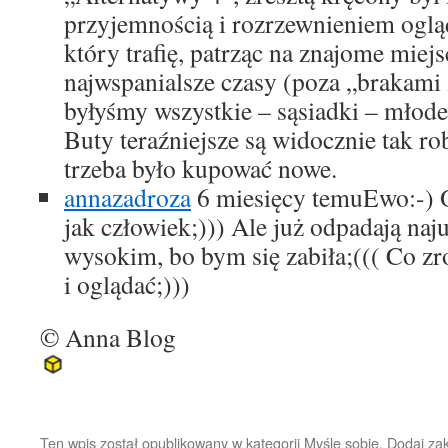
przyjemnością i rozrzewnieniem ogl
który trafię, patrząc na znajome miejs
najwspanialsze czasy (poza „brakami
byłyśmy wszystkie – sąsiadki – młod
Buty teraźniejsze są widocznie tak r
trzeba było kupować nowe.
annazadroza
6 miesięcy temu
Ewo:-) O
jak człowiek;))) Ale już odpadają naj
wysokim, bo bym się zabiła;((( Co zr
i oglądać;)))
© Anna Blog
Ten wpis został opublikowany w kategorii
Myślę sobie
. Dodaj za