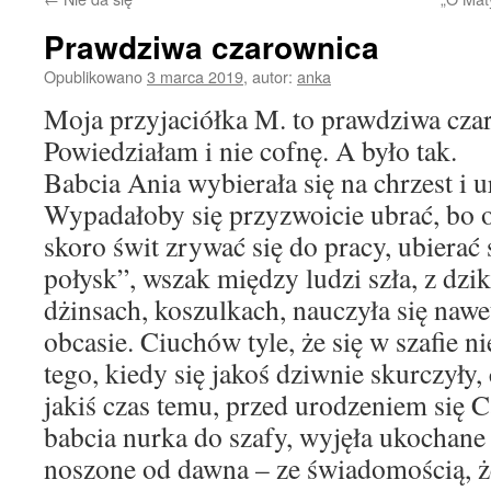
Prawdziwa czarownica
Opublikowano
3 marca 2019
,
autor:
anka
Moja przyjaciółka M. to prawdziwa cza
Powiedziałam i nie cofnę. A było tak.
Babcia Ania wybierała się na chrzest i 
Wypadałoby się przyzwoicie ubrać, bo 
skoro świt zrywać się do pracy, ubierać
połysk”, wszak między ludzi szła, z dzi
dżinsach, koszulkach, nauczyła się nawe
obcasie. Ciuchów tyle, że się w szafie n
tego, kiedy się jakoś dziwnie skurczyły,
jakiś czas temu, przed urodzeniem się C
babcia nurka do szafy, wyjęła ukochane
noszone od dawna – ze świadomością, ż