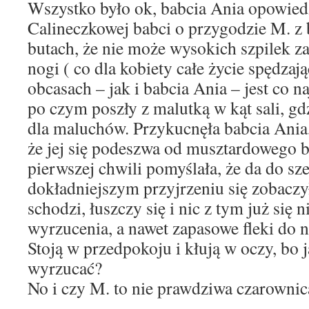
Wszystko było ok, babcia Ania opowiedz
Calineczkowej babci o przygodzie M. z 
butach, że nie może wysokich szpilek z
nogi ( co dla kobiety całe życie spędzaj
obcasach – jak i babcia Ania – jest co 
po czym poszły z malutką w kąt sali, gd
dla maluchów. Przykucnęła babcia Ania
że jej się podeszwa od musztardowego b
pierwszej chwili pomyślała, że da do sze
dokładniejszym przyjrzeniu się zobaczył
schodzi, łuszczy się i nic z tym już się n
wyrzucenia, a nawet zapasowe fleki do n
Stoją w przedpokoju i kłują w oczy, bo 
wyrzucać?
No i czy M. to nie prawdziwa czarownic