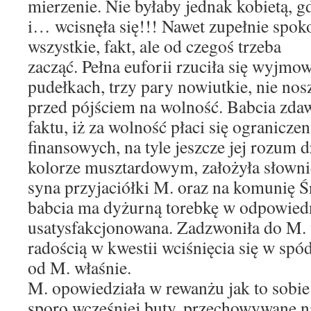
mierzenie. Nie byłaby jednak kobietą, 
i… wcisnęła się!!! Nawet zupełnie spok
wszystkie, fakt, ale od czegoś trzeba
zacząć. Pełna euforii rzuciła się wyjmo
pudełkach, trzy pary nowiutkie, nie nos
przed pójściem na wolność. Babcia zdaw
faktu, iż za wolność płaci się ogranicz
finansowych, na tyle jeszcze jej rozum d
kolorze musztardowym, założyła słownie
syna przyjaciółki M. oraz na komunię Ś
babcia ma dyżurną torebkę w odpowied
usatysfakcjonowana. Zadzwoniła do M. w
radością w kwestii wciśnięcia się w spó
od M. właśnie.
M. opowiedziała w rewanżu jak to sobie
sporo wcześniej buty, przechowywane na