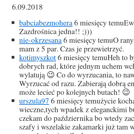
6.09.2018
babciabezmohera
6 miesięcy temu
Ewi
Zazdrośnica jedna!! ;)))
nie-okrzesana
6 miesięcy temu
O rany
mam z 5 par. Czas je przewietrzyć.
kotimyszkot
6 miesięcy temu
Heh to b
dobrych rad, które jednym uchem wc
wylatują 😉 Co do wyrzucania, to nawe
Wyrzucać od razu. Zabierają dobrą en
może lecieć po kolejnych butach! 😉
urszula97
6 miesięcy temu
życie kocha
wieczne,tych wpadek z eleganckimi b
czekam do października bo wtedy za
szafy i wszelakie zakamarki już tam 