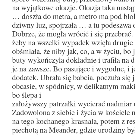
na wyjątkowe okazje. Okazja taka nastąpi
… doszła do metra, a metro ma pod blo
dziwny luz, spojrzała … a tu podeszwa od
Dobrze, że mogła wrócić i się przebrać.
żeby na wszelki wypadek wzięła drugie
obśmiała, że niby jak, co, a w życiu, bo 
buty wykończyła dokładnie i trafiła na d
je na zawsze. Bo pasujące i wygodne, i 
dodatek. Ubrała się babcia, poczuła się 
obcasie, w spódnicy, w delikatnym makij
bo ślepa i
założywszy patrzałki wycierać nadmiar 
Zadowolona z siebie i życia w kościele 
na tego kochanego krasnala, potem z re
piechotą na Meander, gdzie urodziny by