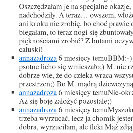
Oszczędzałam je na specjalne okazje,
nadchodziły. A teraz… owszem, włożę
ani kroku nie zrobię, bo choć prawie 
biegałam, to teraz nogi się zbuntowały
pięknościami zrobić? Z butami oczyw
całuski!
annazadroza
6 miesięcy temu
BBM:-) 
psotne licho się wmieszało;) M. nie r
dobrze wie, że do człeka wraca wszys
przestrzeń;) Bo M. mądrą dziewczyną 
annazadroza
6 miesięcy temu
Nie-okr
Aż się boję założyć pozostałe;)
annazadroza
6 miesięcy temu
Myszoko
trzeba wyrzucać, lecz ja chomik jes
dobra, wyrzuciłam, ale fleki Mąż zdją