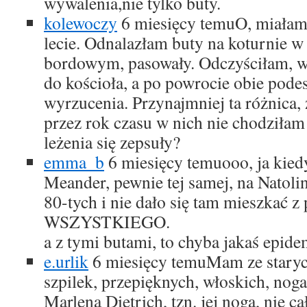
wywalenia,nie tylko buty.
kolewoczy
6 miesięcy temu
O, miałam
lecie. Odnalazłam buty na koturnie w
bordowym, pasowały. Odczyściłam, 
do kościoła, a po powrocie obie pode
wyrzucenia. Przynajmniej ta różnica, 
przez rok czasu w nich nie chodziła
leżenia się zepsuły?
emma_b
6 miesięcy temu
ooo, ja kied
Meander, pewnie tej samej, na Natolini
80-tych i nie dało się tam mieszkać 
WSZYSTKIEGO.
a z tymi butami, to chyba jakaś epi
e.urlik
6 miesięcy temu
Mam ze staryc
szpilek, przepięknych, włoskich, nog
Marlena Dietrich, tzn. jej noga, nie c