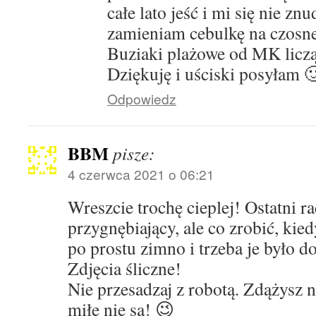
całe lato jeść i mi się nie zn
zamieniam cebulkę na czosn
Buziaki plażowe od MK liczą
Dziękuję i uściski posyłam 
Odpowiedz
BBM
pisze:
4 czerwca 2021 o 06:21
Wreszcie trochę cieplej! Ostatni r
przygnębiający, ale co zrobić, kie
po prostu zimno i trzeba je było
Zdjęcia śliczne!
Nie przesadzaj z robotą. Zdążysz
miłe nie są! 😉