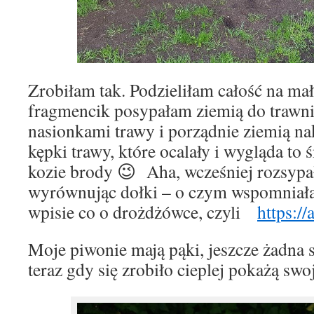
Zrobiłam tak. Podzieliłam całość na ma
fragmencik posypałam ziemią do trawn
nasionkami trawy i porządnie ziemią n
kępki trawy, które ocalały i wygląda to ś
kozie brody 😉 Aha, wcześniej rozsypa
wyrównując dołki – o czym wspomnia
wpisie co o drożdżówce, czyli
https:/
Moje piwonie mają pąki, jeszcze żadna s
teraz gdy się zrobiło cieplej pokażą swo