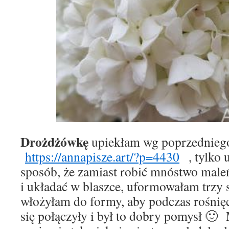
Drożdżówkę
upiekłam wg poprzedniego
https://annapisze.art/?p=4430
, tylko u
sposób, że zamiast robić mnóstwo maleń
i układać w blaszce, uformowałam trzy s
włożyłam do formy, aby podczas rośnięc
się połączyły i był to dobry pomysł 🙂 