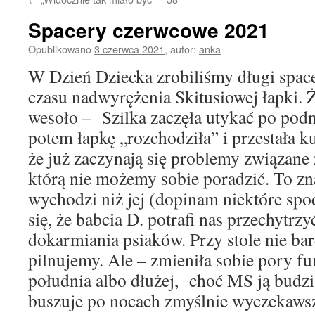
Spacery czerwcowe 2021
Opublikowano
3 czerwca 2021
,
autor:
anka
W Dzień Dziecka zrobiliśmy długi space
czasu nadwyrężenia Skitusiowej łapki. Ż
wesoło – Szilka zaczęła utykać po podni
potem łapkę „rozchodziła” i przestała k
że już zaczynają się problemy związane
którą nie możemy sobie poradzić. To zn
wychodzi niż jej (dopinam niektóre spo
się, że babcia D. potrafi nas przechytrzy
dokarmiania psiaków. Przy stole nie bar
pilnujemy. Ale – zmieniła sobie pory f
południa albo dłużej, choć MS ją budz
buszuje po nocach zmyślnie wyczekaws