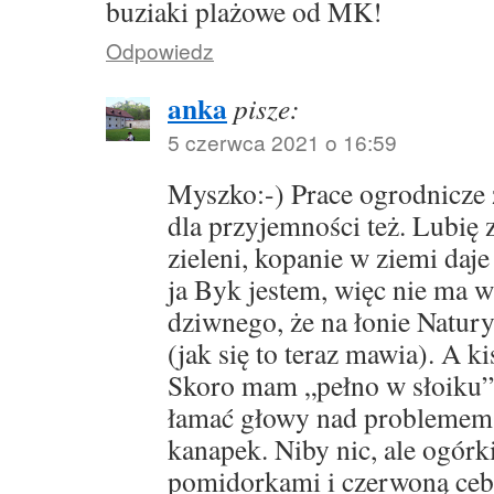
buziaki plażowe od MK!
Odpowiedz
anka
pisze:
5 czerwca 2021 o 16:59
Myszko:-) Prace ogrodnicze z
dla przyjemności też. Lubię 
zieleni, kopanie w ziemi daje
ja Byk jestem, więc nie ma 
dziwnego, że na łonie Natur
(jak się to teraz mawia). A k
Skoro mam „pełno w słoiku”
łamać głowy nad problemem 
kanapek. Niby nic, ale ogórk
pomidorkami i czerwoną cebu