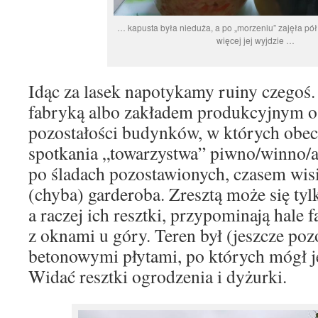
… kapusta była nieduża, a po „morzeniu” zajęła pół
więcej jej wyjdzie …
Idąc za lasek napotykamy ruiny czegoś.
fabryką albo zakładem produkcyjnym o
pozostałości budynków, w których obec
spotkania „towarzystwa” piwno/winno/
po śladach pozostawionych, czasem wis
(chyba) garderoba. Zresztą może się t
a raczej ich resztki, przypominają hale
z oknami u góry. Teren był (jeszcze poz
betonowymi płytami, po których mógł je
Widać resztki ogrodzenia i dyżurki.