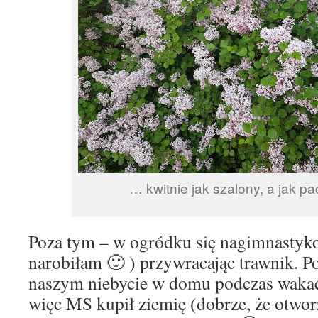
… kwitnie jak szalony, a jak p
Poza tym – w ogródku się nagimnastyk
narobiłam 🙂 ) przywracając trawnik. 
naszym niebycie w domu podczas wakacj
więc MS kupił ziemię (dobrze, że otworz