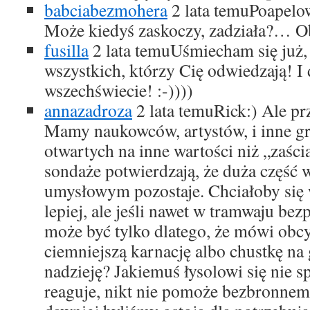
babciabezmohera
2 lata temu
Poapelo
Może kiedyś zaskoczy, zadziała?… O
fusilla
2 lata temu
Uśmiecham się już, 
wszystkich, którzy Cię odwiedzają! I
wszechświecie! :-))))
annazadroza
2 lata temu
Rick:) Ale pr
Mamy naukowców, artystów, i inne g
otwartych na inne wartości niż „zaści
sondaże potwierdzają, że duża część 
umysłowym pozostaje. Chciałoby się 
lepiej, ale jeśli nawet w tramwaju bez
może być tylko dlatego, że mówi ob
ciemniejszą karnację albo chustkę na 
nadzieję? Jakiemuś łysolowi się nie s
reaguje, nikt nie pomoże bezbronnem