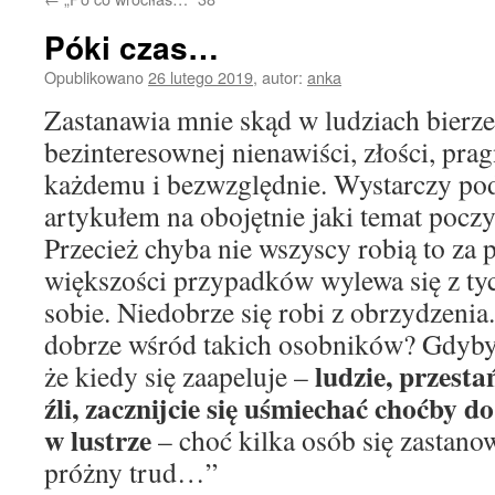
Póki czas…
Opublikowano
26 lutego 2019
,
autor:
anka
Zastanawia mnie skąd w ludziach bierze 
bezinteresownej nienawiści, złości, pra
każdemu i bezwzględnie. Wystarczy po
artykułem na obojętnie jaki temat pocz
Przecież chyba nie wszyscy robią to za 
większości przypadków wylewa się z tyc
sobie. Niedobrze się robi z obrzydzenia
dobrze wśród takich osobników? Gdyby
ludzie, przesta
że kiedy się zaapeluje –
źli, zacznijcie się
uśmiechać choćby do 
w lustrze
– choć kilka osób się zastano
próżny trud…”