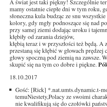
A świat jest taki piękny! Szczególnie te
mamy ostatnie ciepłe dni w tym roku, g
słoneczna kula budząc ze snu wszystkie 
kolory, gdy mgły podnoszące się nad pol
przy samej ziemi dodając uroku i tajemn
kłębiły od zarania dziejów,
kłębią teraz i w przyszłości też będą. A 
przestaną się kłębić w głowach prędzej c
głowy spoczną pod ziemią na zawsze. Wi
Pó
skupić się na tym co dobre i piękne.
18.10.2017
Gość: [Rick]
*.nat.umts.dynamic.t-mo
temu
Niestety,Polacy ze swoimi charakt
nie kwalifikują się do czołówki pańs