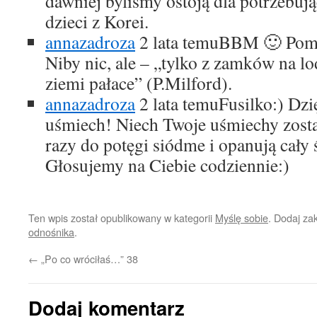
dawniej byliśmy ostoją dla potrzebuj
dzieci z Korei.
annazadroza
2 lata temu
BBM 🙂 Poma
Niby nic, ale – „tylko z zamków na l
ziemi pałace” (P.Milford).
annazadroza
2 lata temu
Fusilko:) Dzi
uśmiech! Niech Twoje uśmiechy zos
razy do potęgi siódme i opanują cały 
Głosujemy na Ciebie codziennie:)
Ten wpis został opublikowany w kategorii
Myślę sobie
. Dodaj za
odnośnika
.
←
„Po co wróciłaś…” 38
Dodaj komentarz