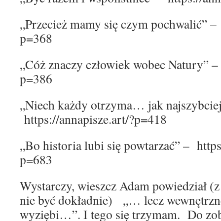
„Przecież mamy się czym pochwalić” – h
p=368
„Cóż znaczy człowiek wobec Natury” – h
p=386
„Niech każdy otrzyma… jak najszybci
https://annapisze.art/?p=418
„Bo historia lubi się powtarzać” – https
p=683
Wystarczy, wieszcz Adam powiedział (z
nie być dokładnie) „… lecz wewnętrzneg
wyziębi…”. I tego się trzymam. Do zo