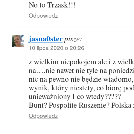
No to Trzask!!!
Odpowiedz
jasna0ster
pisze:
10 lipca 2020 o 20:26
z wielkim niepokojem ale i z wiel
na….nie nawet nie tyle na poniedz
nic na pewno nie będzie wiadomo, 
wynik, który niestety, co biorę p
unieważniony I co wtedy?????
Bunt? Pospolite Ruszenie? Polska
Odpowiedz