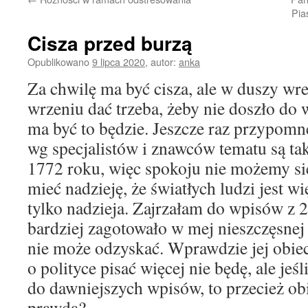
Pia
Cisza przed burzą
Opublikowano
9 lipca 2020
,
autor:
anka
Za chwilę ma być cisza, ale w duszy wre
wrzeniu dać trzeba, żeby nie doszło do
ma być to będzie. Jeszcze raz przypomnę
wg specjalistów i znawców tematu są tak
1772 roku, więc spokoju nie możemy s
mieć nadzieję, że światłych ludzi jest wi
tylko nadzieja. Zajrzałam do wpisów z 2
bardziej zagotowało w mej nieszczęsnej
nie może odzyskać. Wprawdzie jej obie
o polityce pisać więcej nie będę, ale je
do dawniejszych wpisów, to przecież obi
prawda?