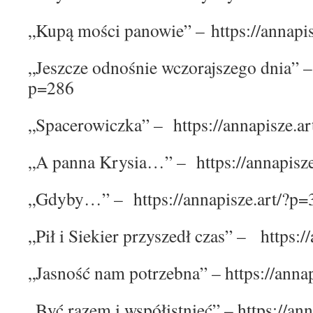
„Kupą mości panowie” – https://annapi
„Jeszcze odnośnie wczorajszego dnia” – 
p=286
„Spacerowiczka” – https://annapisze.a
„A panna Krysia…” – https://annapisz
„Gdyby…” – https://annapisze.art/?p=
„Pił i Siekier przyszedł czas” – https:/
„Jasność nam potrzebna” – https://anna
„Być razem i współistnieć” – https://an