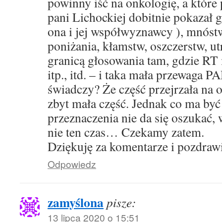
powinny iść na onkologię, a które p
pani Lichockiej dobitnie pokazał 
ona i jej współwyznawcy ), mnóstw
poniżania, kłamstw, oszczerstw, u
granicą głosowania tam, gdzie RT 
itp., itd. – i taka mała przewaga 
świadczy? Że część przejrzała na o
zbyt mała część. Jednak co ma być 
przeznaczenia nie da się oszukać, 
nie ten czas… Czekamy zatem.
Dziękuję za komentarze i pozdraw
Odpowiedz
zamyślona
pisze:
13 lipca 2020 o 15:51