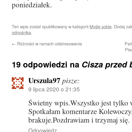
poniedziałek.
Ten wpis został opublikowany w kategorii
Myślę sobie
. Dodaj za
odnośnika
.
←
Różności w ramach odstresowania
Par
Pia
19 odpowiedzi na
Cisza przed 
Urszula97
pisze:
9 lipca 2020 o 21:35
Świetny wpis.Wszystko jest tylk
Spotkałam komentarze Kolewoczy, 
brakuje.Pozdrawiam i trzymaj się.
Odpowiedz