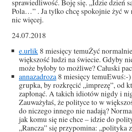
sprawiedliwość. Boję się. „Idzie dzień 
Pola…” . Ja tylko chcę spokojnie żyć 
nic więcej.
24.07.2018
e.urlik
8 miesięcy temu
Żyć normalnie
większość ludzi na świecie. Gdyby nie
może byłoby to możliwe? Całuski pac
annazadroza
8 miesięcy temu
Ewuś:-)
grupka, by rozkręcić „imprezę”, od k
zapłonąć. A takich idiotów nigdy i ni
Zauważyłaś, że polityce to w większoś
do niczego innego nie nadają? Normal
jak komu się nie chce – idzie do poli
„Rancza” się przypomina: „polityka z