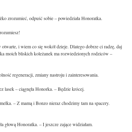
ężko zrozumieć, odpuść sobie – powiedziała Honoratka.
e rozumiesz!
 otwarte, i wiem co się wokół dzieje. Dlatego dobrze ci radzę, daj
ka moich bliskich koleżanek ma rozwiedzionych rodziców –
lność regeneracji, zmiany nastroju i zainteresowania.
z lasek – ciągnęła Honorka. – Będzie krócej.
Amelka. – Z mamą i Bonzo nieraz chodzimy tam na spacery.
ła głową Honoratka. – I jeszcze zające widziałam.