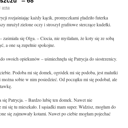
eszczu” – 68
:
anka
ycji rozjaśniając każdy kącik, promyczkami gładziło futerka
zy mrużył zielone oczy i stroszył grafitowe sterczące kudełki.
 zaśmiała się Olga. – Ciocia, nie myślałam, że koty się ze sobą
ć, a one są zupełnie spokojne.
 do swoich opiekunów – uśmiechnęła się Patrycja do siostrzenicy.
u ciebie. Podoba mi się domek, ogródek mi się podoba, jest malutki
st i można sobie w nim posiedzieć. Od początku mi się podobał, ale
śtawkę.
ła się Patrycja. – Bardzo lubię ten domek. Nawet nie
e mi się tu mieszkało. I sąsiadki mam super. Widzisz, mogłam do
a one się zajmowały kotami. Nawet po ciebie mogłam pojechać