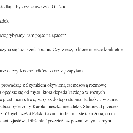
ąsiadką – bystrze zauważyła Oluśka.
iadek.
? Mogłybyśmy tam pójść na spacer?
czyna się tuż przed torami. Czy wiesz, o które miejsce konkretne
iuszka czy Krasnoludków, zaraz się zapytam.
otce prowadząc z Szymkiem ożywioną esemesową rozmowę.
a opędzić się od myśli, która dopada każdego w różnych
o wprost niemożliwe, żeby aż do tego stopnia. Jednak… w sumie
abcia byłej żony Karola mieszka niedaleko. Studiował przecież
óżnych części Polski i akurat trafiła mu się taka żona, co ma
az entuzjastów „Filiżanki” przecież też poznał w tym samym