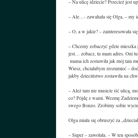
– Na ulicę idziecie? Przecież jest up
– Ale…- zawahała się Olga, – my i
– O, a w jakie? – zainteresowała s
– Chcemy zobaczyć gdzie mieszka 
jest… zobacz, tu mam adres. Oni t
mama ich zostawiła jak mój tata m
Wiesz, chciałabym zrozumieć – dod
jakby dzieciństwo zostawiła na ch
– Ależ tam nie musicie iść ulicą, m
co? Pójdę z wami. Wezmę Zadziora
swego Bonzo. Zrobimy sobie wyciec
Olga miała się obruszyć za „dziecia
– Super – zawołała. – W ten sposób