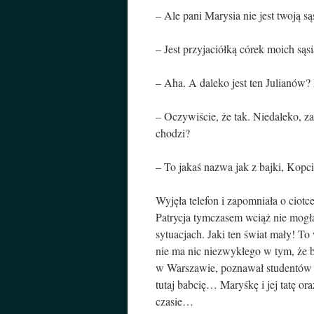
– Ale pani Marysia nie jest twoją s
– Jest przyjaciółką córek moich sąs
– Aha. A daleko jest ten Julianów
– Oczywiście, że tak. Niedaleko, za
chodzi?
– To jakaś nazwa jak z bajki, Kopc
Wyjęła telefon i zapomniała o ci
Patrycja tymczasem wciąż nie mogł
sytuacjach. Jaki ten świat mały! T
nie ma nic niezwykłego w tym, że b
w Warszawie, poznawał studentów z r
tutaj babcię… Maryśkę i jej tatę or
czasie…