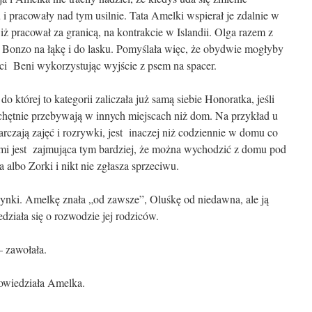
i pracowały nad tym usilnie. Tata Amelki wspierał je zdalnie w
 iż pracował za granicą, na kontrakcie w Islandii. Olga razem z
Bonzo na łąkę i do lasku. Pomyślała więc, że obydwie mogłyby
ci Beni wykorzystując wyjście z psem na spacer.
do której to kategorii zaliczała już samą siebie Honoratka, jeśli
 chętnie przebywają w innych miejscach niż dom. Na przykład u
arczają zajęć i rozrywki, jest inaczej niż codziennie w domu co
mi jest zajmująca tym bardziej, że można wychodzić z domu pod
albo Zorki i nikt nie zgłasza sprzeciwu.
ynki. Amelkę znała „od zawsze”, Oluśkę od niedawna, ale ją
edziała się o rozwodzie jej rodziców.
– zawołała.
owiedziała Amelka.