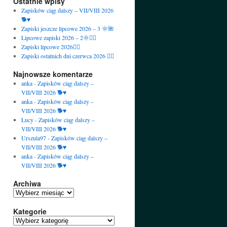
Ostatnie wpisy
Zapisków ciąg dalszy – VII/VIII 2026
🐕♥️
Zapiski jeszcze lipcowe 2026 – 3 🌞🌺
Lipcowe zapiski 2026 – 2🌞🙋‍♀️
Zapiski lipcowe 2026🙋‍♀️
Zapiski ostatnich dni czerwca 2026 🙋‍♀️
Najnowsze komentarze
anka
-
Zapisków ciąg dalszy –
VII/VIII 2026 🐕♥️
anka
-
Zapisków ciąg dalszy –
VII/VIII 2026 🐕♥️
Lucy
-
Zapisków ciąg dalszy –
VII/VIII 2026 🐕♥️
Urszula97
-
Zapisków ciąg dalszy –
VII/VIII 2026 🐕♥️
anka
-
Zapisków ciąg dalszy –
VII/VIII 2026 🐕♥️
Archiwa
Archiwa
Kategorie
Kategorie