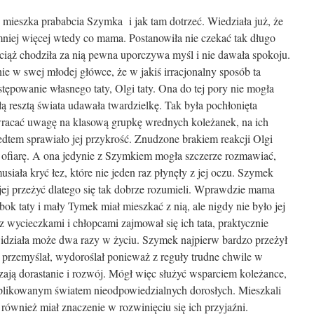
 mieszka prababcia Szymka i jak tam dotrzeć. Wiedziała już, że
 mniej więcej wtedy co mama. Postanowiła nie czekać tak długo
ciąż chodziła za nią pewna uporczywa myśl i nie dawała spokoju.
e w swej młodej główce, że w jakiś irracjonalny sposób ta
tępowanie własnego taty, Olgi taty. Ona do tej pory nie mogła
ą resztą świata udawała twardzielkę. Tak była pochłonięta
zwracać uwagę na klasową grupkę wrednych koleżanek, na ich
edtem sprawiało jej przykrość. Znudzone brakiem reakcji Olgi
nną ofiarę. A ona jedynie z Szymkiem mogła szczerze rozmawiać,
siała kryć łez, które nie jeden raz płynęły z jej oczu. Szymek
jej przeżyć dlatego się tak dobrze rozumieli. Wprawdzie mama
 taty i mały Tymek miał mieszkać z nią, ale nigdy nie było jej
z wycieczkami i chłopcami zajmował się ich tata, praktycznie
idziała może dwa razy w życiu. Szymek najpierw bardzo przeżył
przemyślał, wydoroślał ponieważ z reguły trudne chwile w
zają dorastanie i rozwój. Mógł więc służyć wsparciem koleżance,
omplikowanym światem nieodpowiedzialnych dorosłych. Mieszkali
t również miał znaczenie w rozwinięciu się ich przyjaźni.