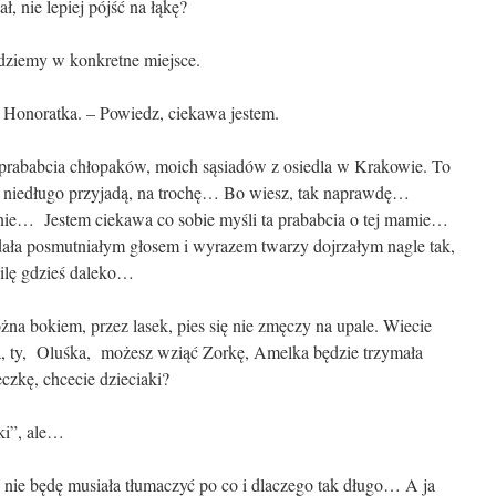
ał, nie lepiej pójść na łąkę?
dziemy w konkretne miejsce.
ię Honoratka. – Powiedz, ciekawa jestem.
prababcia chłopaków, moich sąsiadów z osiedla w Krakowie. To
u niedługo przyjadą, na trochę… Bo wiesz, tak naprawdę…
nie… Jestem ciekawa co sobie myśli ta prababcia o tej mamie…
ała posmutniałym głosem i wyrazem twarzy dojrzałym nagle tak,
wilę gdzieś daleko…
ożna bokiem, przez lasek, pies się nie zmęczy na upale. Wiecie
, ty, Oluśka, możesz wziąć Zorkę, Amelka będzie trzymała
zkę, chcecie dzieciaki?
ki”, ale…
 nie będę musiała tłumaczyć po co i dlaczego tak długo… A ja