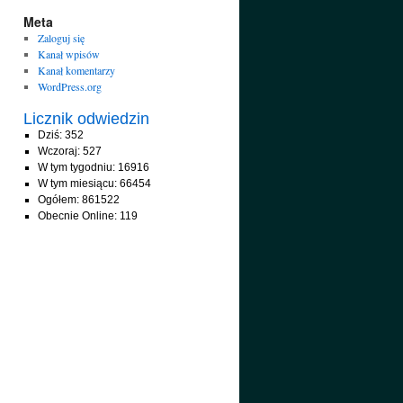
Meta
Zaloguj się
Kanał wpisów
Kanał komentarzy
WordPress.org
Licznik odwiedzin
Dziś: 352
Wczoraj: 527
W tym tygodniu: 16916
W tym miesiącu: 66454
Ogółem: 861522
Obecnie Online: 119