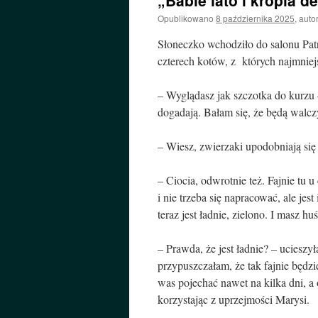
„Babie lato i kropla d
Opublikowano
8 października 2025
,
autor
Słoneczko wchodziło do salonu Patr
czterech kotów, z których najmniejs
– Wyglądasz jak szczotka do kurzu –
dogadają. Bałam się, że będą walczy
– Wiesz, zwierzaki upodobniają się
– Ciocia, odwrotnie też. Fajnie tu 
i nie trzeba się napracować, ale je
teraz jest ładnie, zielono. I masz hu
– Prawda, że jest ładnie? – ucieszy
przypuszczałam, że tak fajnie będzi
was pojechać nawet na kilka dni, 
korzystając z uprzejmości Marysi.