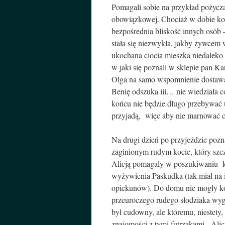
Pomagali sobie na przykład pożycza
obowiązkowej. Chociaż w dobie kom
bezpośrednia bliskość innych osób 
stała się niezwykła, jakby żywcem w
ukochana ciocia mieszka niedaleko
w jaki się poznali w sklepie pan Kar
Olga na samo wspomnienie dostawał
Benię odszuka iii… nie wiedziała c
końcu nie będzie długo przebywać u 
przyjadą, więc aby nie marnować c
Na drugi dzień po przyjeździe pozn
zaginionym rudym kocie, który sz
Alicją pomagały w poszukiwaniu k
wyżywienia Paskudka (tak miał na 
opiekunów). Do domu nie mogły ko
przeuroczego rudego słodziaka wygl
był cudowny, ale któremu, niestety,
znajomości z tymi futrzakami. Alicj