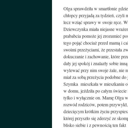
Olga sprawdziła w smartfonie gdzie
chłopcy przyjadą za tydzień, czyli
lecz wziąć sprawy w swoje ręce. W
Dziewczynka miała niejasne wrażeni
prababcia pomoże jej zrozumieć pos
tego pojąć chociaż przed mamą i cał
swoimi przeżyciami, że przestała 
dokuczanie i zachowanie, które prz
dały jej spokój i znalazły sobie i
wylewać przy nim swoje żale, nie mu
miał za sobą przeżycia podobne do 
Szymka mieszkała w mieszkaniu obok
w domu, jeździła po całym świecie 
tylko i wyłącznie on. Mamę Olga w
rozwód rodziców, potem przywykł, 
dziecięcym krótkim życiu przyspies
której przyszło się zderzyć ze sk
blisko siebie i z pewnością ten fak