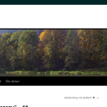
i
Dla dzieci
Jesieniarą nie jestem 🍁
→