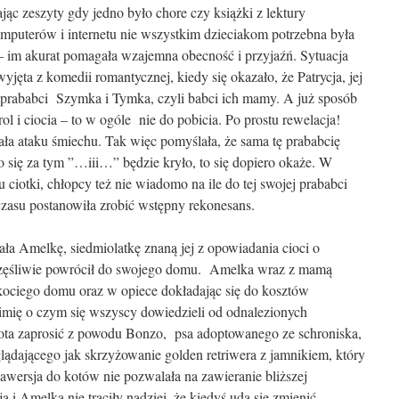
jąc zeszyty gdy jedno było chore czy książki z lektury
puterów i internetu nie wszystkim dzieciakom potrzebna była
– im akurat pomagała wzajemna obecność i przyjaźń. Sytuacja
yjęta z komedii romantycznej, kiedy się okazało, że Patrycja, jej
 prababci Szymka i Tymka, czyli babci ich mamy. A już sposób
ol i ciocia – to w ogóle nie do pobicia. Po prostu rewelacja!
a ataku śmiechu. Tak więc pomyślała, że sama tę prababcię
o się za tym ”…iii…” będzie kryło, to się dopiero okaże. W
ciotki, chłopcy też nie wiadomo na ile do tej swojej prababci
zasu postanowiła zrobić wstępny rekonesans.
ała Amelkę, siedmiolatkę znaną jej z opowiadania cioci o
częśliwie powrócił do swojego domu. Amelka wraz z mamą
ociego domu oraz w opiece dokładając się do kosztów
imię o czym się wszyscy dowiedzieli od odnalezionych
ta zaprosić z powodu Bonzo, psa adoptowanego ze schroniska,
ądającego jak skrzyżowanie golden retriwera z jamnikiem, który
 awersja do kotów nie pozwalała na zawieranie bliższej
a i Amelka nie traciły nadziei, że kiedyś uda się zmienić