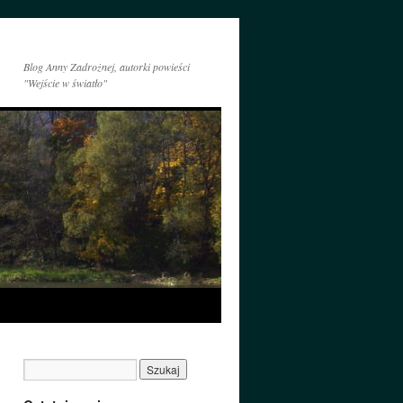
Blog Anny Zadrożnej, autorki powieści
"Wejście w światło"