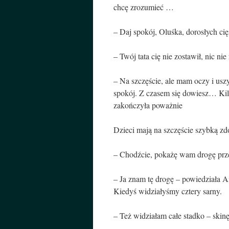
chcę zrozumieć …
– Daj spokój, Oluśka, dorosłych ci
– Twój tata cię nie zostawił, nic ni
– Na szczęście, ale mam oczy i uszy
spokój. Z czasem się dowiesz… Kil
zakończyła poważnie
Dzieci mają na szczęście szybką zdo
– Chodźcie, pokażę wam drogę prze
– Ja znam tę drogę – powiedziała 
Kiedyś widziałyśmy cztery sarny.
– Też widziałam całe stadko – skinę