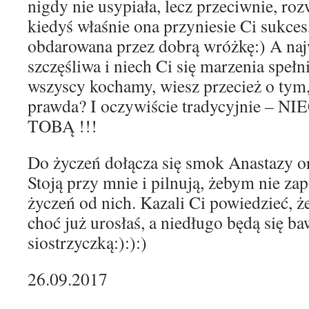
nigdy nie usypiała, lecz przeciwnie, roz
kiedyś właśnie ona przyniesie Ci sukces,
obdarowana przez dobrą wróżkę:) A naj
szczęśliwa i niech Ci się marzenia spełn
wszyscy kochamy, wiesz przecież o tym
prawda? I oczywiście tradycyjnie –
TOBĄ !!!
Do życzeń dołącza się smok Anastazy o
Stoją przy mnie i pilnują, żebym nie za
życzeń od nich. Kazali Ci powiedzieć, ż
choć już urosłaś, a niedługo będą się ba
siostrzyczką:):):)
26.09.2017