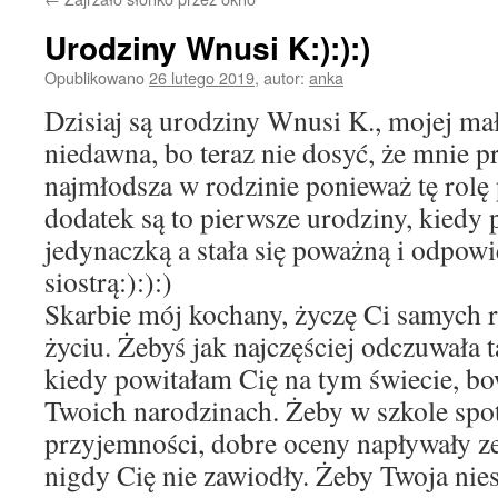
Urodziny Wnusi K:):):)
Opublikowano
26 lutego 2019
,
autor:
anka
Dzisiaj są urodziny Wnusi K., mojej mał
niedawna, bo teraz nie dosyć, że mnie prz
najmłodsza w rodzinie ponieważ tę rolę 
dodatek są to pierwsze urodziny, kiedy 
jedynaczką a stała się poważną i odpowi
siostrą:):):)
Skarbie mój kochany, życzę Ci samych 
życiu. Żebyś jak najczęściej odczuwała ta
kiedy powitałam Cię na tym świecie, b
Twoich narodzinach. Żeby w szkole spo
przyjemności, dobre oceny napływały ze
nigdy Cię nie zawiodły. Żeby Twoja ni