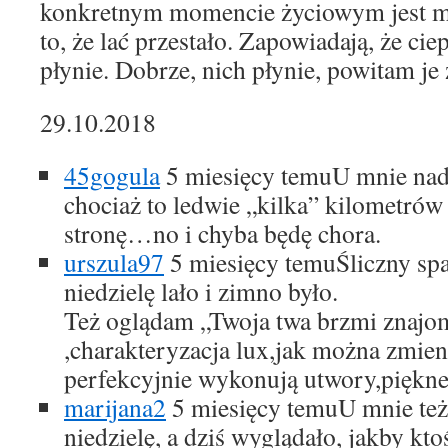
konkretnym momencie życiowym jest mi
to, że lać przestało. Zapowiadają, że cie
płynie. Dobrze, nich płynie, powitam je 
29.10.2018
45gogula
5 miesięcy temu
U mnie nad
chociaż to ledwie „kilka” kilometró
stronę…no i chyba będę chora.
urszula97
5 miesięcy temu
Śliczny spa
niedzielę lało i zimno było.
Też oglądam „Twoja twa brzmi znajom
,charakteryzacja lux,jak można zmie
perfekcyjnie wykonują utwory,piękne
marijana2
5 miesięcy temu
U mnie też
niedzielę, a dziś wyglądało, jakby kt