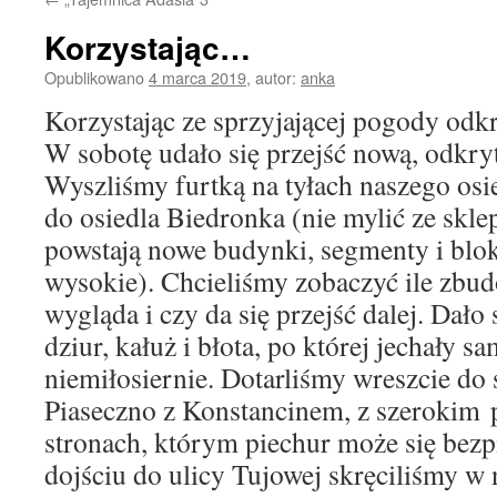
Korzystając…
Opublikowano
4 marca 2019
,
autor:
anka
Korzystając ze sprzyjającej pogody odk
W sobotę udało się przejść nową, odkryt
Wyszliśmy furtką na tyłach naszego osie
do osiedla Biedronka (nie mylić ze skl
powstają nowe budynki, segmenty i bloki
wysokie). Chcieliśmy zobaczyć ile zbud
wygląda i czy da się przejść dalej. Dało 
dziur, kałuż i błota, po której jechały 
niemiłosiernie. Dotarliśmy wreszcie do 
Piaseczno z Konstancinem, z szerokim
stronach, którym piechur może się bezp
dojściu do ulicy Tujowej skręciliśmy w 