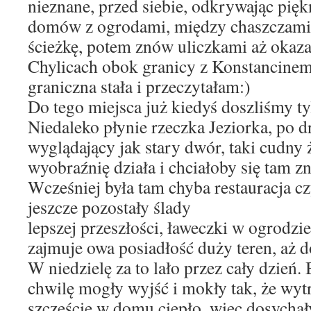
nieznane, przed siebie, odkrywając pię
domów z ogrodami, między chaszczami
ścieżkę, potem znów uliczkami aż okazał
Chylicach obok granicy z Konstancinem.
graniczna stała i przeczytałam:)
Do tego miejsca już kiedyś doszliśmy ty
Niedaleko płynie rzeczka Jeziorka, po 
wyglądający jak stary dwór, taki cudny 
wyobraźnię działa i chciałoby się tam z
Wcześniej była tam chyba restauracja c
jeszcze pozostały ślady
lepszej przeszłości, ławeczki w ogrodzie
zajmuje owa posiadłość duży teren, aż d
W niedzielę za to lało przez cały dzień. 
chwilę mogły wyjść i mokły tak, że wytr
szczęście w domu ciepło, więc dosychały