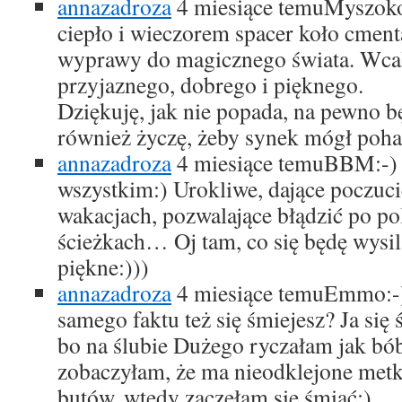
annazadroza
4 miesiące temu
Myszokoc
ciepło i wieczorem spacer koło cment
wyprawy do magicznego świata. Wcal
przyjaznego, dobrego i pięknego.
Dziękuję, jak nie popada, na pewno b
również życzę, żeby synek mógł poha
annazadroza
4 miesiące temu
BBM:-) 
wszystkim:) Urokliwe, dające poczucie,
wakacjach, pozwalające błądzić po po
ścieżkach… Oj tam, co się będę wysila
piękne:)))
annazadroza
4 miesiące temu
Emmo:-)
samego faktu też się śmiejesz? Ja się 
bo na ślubie Dużego ryczałam jak bó
zobaczyłam, że ma nieodklejone met
butów, wtedy zaczęłam się śmiać:)