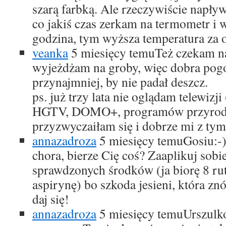
szarą farbką. Ale rzeczywiście napływ
co jakiś czas zerkam na termometr i w
godzina, tym wyższa temperatura za
veanka
5 miesięcy temu
Też czekam n
wyjeżdżam na groby, więc dobra pogo
przynajmniej, by nie padał deszcz.
ps. już trzy lata nie oglądam telewizj
HGTV, DOMO+, programów przyrod
przyzwyczaiłam się i dobrze mi z tym
annazadroza
5 miesięcy temu
Gosiu:-
chora, bierze Cię coś? Zaaplikuj sob
sprawdzonych środków (ja biorę 8 ru
aspirynę) bo szkoda jesieni, która zn
daj się!
annazadroza
5 miesięcy temu
Urszulk