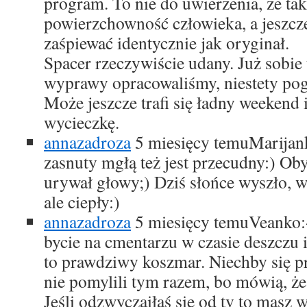
program. To nie do uwierzenia, że ta
powierzchowność człowieka, a jeszcze
zaśpiewać identycznie jak oryginał.
Spacer rzeczywiście udany. Już sobie 
wyprawy opracowaliśmy, niestety pog
Może jeszcze trafi się ładny weekend i
wycieczkę.
annazadroza
5 miesięcy temu
Marijank
zasnuty mgłą też jest przecudny:) Oby 
urywał głowy;) Dziś słońce wyszło, wi
ale ciepły:)
annazadroza
5 miesięcy temu
Veanko:
bycie na cmentarzu w czasie deszczu 
to prawdziwy koszmar. Niechby się 
nie pomylili tym razem, bo mówią, że 
Jeśli odzwyczaiłaś się od tv to masz 