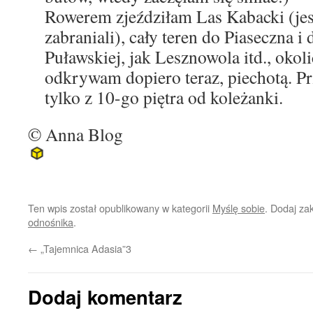
Rowerem zjeździłam Las Kabacki (jes
zabraniali), cały teren do Piaseczna i
Puławskiej, jak Lesznowola itd., okol
odkrywam dopiero teraz, piechotą. P
tylko z 10-go piętra od koleżanki.
© Anna Blog
Ten wpis został opublikowany w kategorii
Myślę sobie
. Dodaj za
odnośnika
.
←
„Tajemnica Adasia”3
Dodaj komentarz