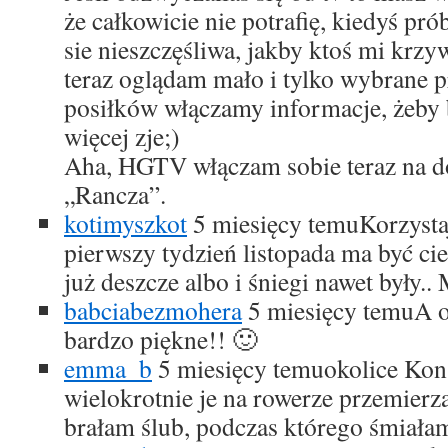
że całkowicie nie potrafię, kiedyś pr
sie nieszczęśliwa, jakby ktoś mi krzy
teraz oglądam mało i tylko wybrane 
posiłków włączamy informacje, żeby 
więcej zje;)
Aha, HGTV włączam sobie teraz na d
„Rancza”.
kotimyszkot
5 miesięcy temu
Korzystaj
pierwszy tydzień listopada ma być ci
już deszcze albo i śniegi nawet były.
babciabezmohera
5 miesięcy temu
A o
bardzo piękne!! 🙂
emma_b
5 miesięcy temu
okolice Kon
wielokrotnie je na rowerze przemierz
brałam ślub, podczas którego śmiałam 