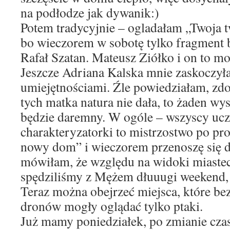
na podłodze jak dywanik:)
Potem tradycyjnie – ogladałam „Twoja 
bo wieczorem w sobotę tylko fragment 
Rafał Szatan. Mateusz Ziółko i on to mo
Jeszcze Adriana Kalska mnie zaskoczył
umiejętnościami. Źle powiedziałam, zdol
tych matka natura nie dała, to żaden wy
będzie daremny. W ogóle – wszyscy ucze
charakteryzatorki to mistrzostwo po pr
nowy dom” i wieczorem przenoszę się d
mówiłam, że względu na widoki miaste
spędziliśmy z Mężem dłuuugi weekend,
Teraz można obejrzeć miejsca, które be
dronów mogły oglądać tylko ptaki.
Już mamy poniedziałek, po zmianie cza