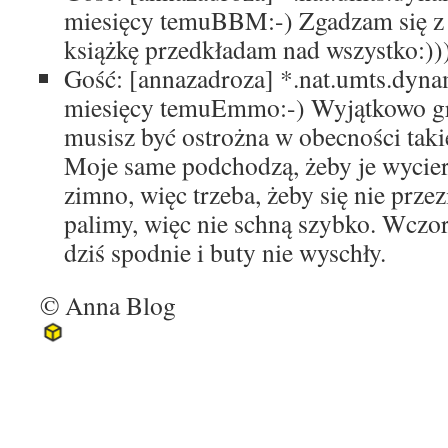
miesięcy temu
BBM:-) Zgadzam się z
książkę przedkładam nad wszystko:))
Gość: [annazadroza]
*.nat.umts.dyna
miesięcy temu
Emmo:-) Wyjątkowo gro
musisz być ostrożna w obecności tak
Moje same podchodzą, żeby je wyciera
zimno, więc trzeba, żeby się nie przezi
palimy, więc nie schną szybko. Wczor
dziś spodnie i buty nie wyschły.
© Anna Blog