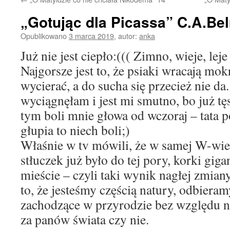
„Gotując dla Picassa” C.A.B
Opublikowano
3 marca 2019
,
autor:
anka
Już nie jest ciepło:((( Zimno, wieje, lej
Najgorsze jest to, że psiaki wracają mokr
wycierać, a do sucha się przecież nie da
wyciągnęłam i jest mi smutno, bo już tę
tym boli mnie głowa od wczoraj – tata p
głupia to niech boli;)
Właśnie w tv mówili, że w samej W-wie
stłuczek już było do tej pory, korki gig
mieście – czyli taki wynik nagłej zmia
to, że jesteśmy częścią natury, odbiera
zachodzące w przyrodzie bez względu n
za panów świata czy nie.