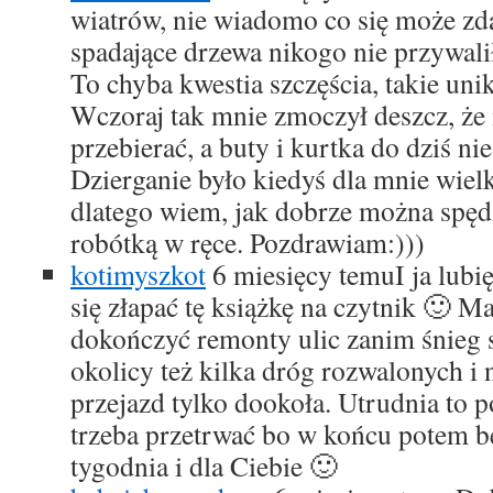
wiatrów, nie wiadomo co się może zd
spadające drzewa nikogo nie przywaliły
To chyba kwestia szczęścia, takie un
Wczoraj tak mnie zmoczył deszcz, że
przebierać, a buty i kurtka do dziś ni
Dzierganie było kiedyś dla mnie wiel
dlatego wiem, jak dobrze można spęd
robótką w ręce. Pozdrawiam:)))
kotimyszkot
6 miesięcy temu
I ja lubi
się złapać tę książkę na czytnik 🙂 M
dokończyć remonty ulic zanim śnieg 
okolicy też kilka dróg rozwalonych i ni
przejazd tylko dookoła. Utrudnia to po
trzeba przetrwać bo w końcu potem b
tygodnia i dla Ciebie 🙂