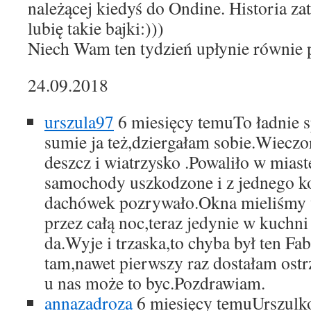
należącej kiedyś do Ondine. Historia zat
lubię takie bajki:)))
Niech Wam ten tydzień upłynie równie p
24.09.2018
urszula97
6 miesięcy temu
To ładnie s
sumie ja też,dziergałam sobie.Wiecz
deszcz i wiatrzysko .Powaliło w miast
samochody uszkodzone i z jednego ko
dachówek pozrywało.Okna mieliśmy 
przez całą noc,teraz jedynie w kuchni
da.Wyje i trzaska,to chyba był ten Fa
tam,nawet pierwszy raz dostałam ost
u nas może to byc.Pozdrawiam.
annazadroza
6 miesięcy temu
Urszulko