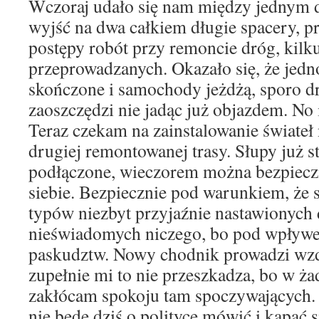
Wczoraj udało się nam między jednym 
wyjść na dwa całkiem długie spacery, p
postępy robót przy remoncie dróg, kilk
przeprowadzanych. Okazało się, że jedno
skończone i samochody jeżdżą, sporo dr
zaoszczędzi nie jadąc już objazdem. No 
Teraz czekam na zainstalowanie świateł
drugiej remontowanej trasy. Słupy już sto
podłączone, wieczorem można bezpieczni
siebie. Bezpiecznie pod warunkiem, że s
typów niezbyt przyjaźnie nastawionych d
nieświadomych niczego, bo pod wpływe
paskudztw. Nowy chodnik prowadzi wzd
zupełnie mi to nie przeszkadza, bo w ża
zakłócam spokoju tam spoczywających.
nie będę dziś o polityce mówić i kąpać si