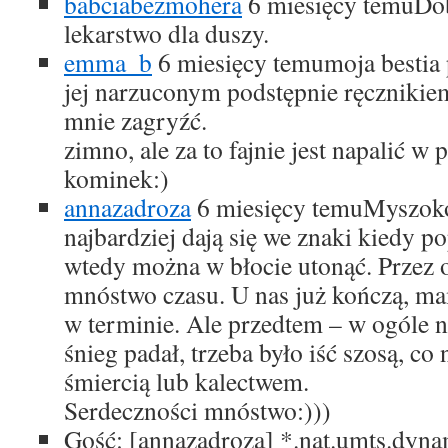
babciabezmohera
6 miesięcy temu
Dob
lekarstwo dla duszy.
emma_b
6 miesięcy temu
moja bestia
jej narzuconym podstępnie ręcznikie
mnie zagryźć.
zimno, ale za to fajnie jest napalić 
kominek:)
annazadroza
6 miesięcy temu
Myszoko
najbardziej dają się we znaki kiedy p
wtedy można w błocie utonąć. Przez o
mnóstwo czasu. U nas już kończą, mam
w terminie. Ale przedtem – w ogóle ni
śnieg padał, trzeba było iść szosą, co
śmiercią lub kalectwem.
Serdeczności mnóstwo:)))
Gość: [annazadroza]
*.nat.umts.dyna