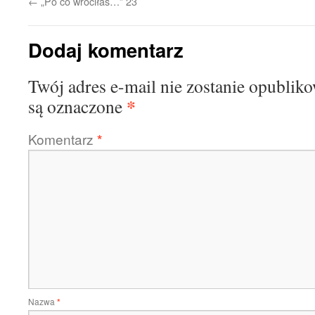
←
„Po co wróciłaś…” 23
Dodaj komentarz
Twój adres e-mail nie zostanie opublik
*
są oznaczone
Komentarz
*
Nazwa
*