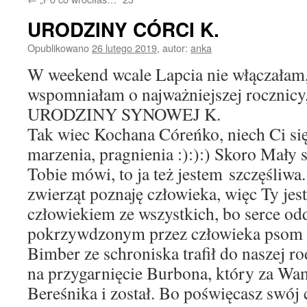
URODZINY CÓRCI K.
Opublikowano
26 lutego 2019
,
autor:
anka
W weekend wcale Lapcia nie włączałam,
wspomniałam o najważniejszej rocznicy,
URODZINY SYNOWEJ K.
Tak wiec Kochana Córeńko, niech Ci się
marzenia, pragnienia :):):) Skoro Mały 
Tobie mówi, to ja też jestem szczęśliwa
zwierząt poznaję człowieka, więc Ty jes
człowiekiem ze wszystkich, bo serce od
pokrzywdzonym przez człowieka psom z
Bimber ze schroniska trafił do naszej ro
na przygarnięcie Burbona, który za Wam
Bereśnika i został. Bo poświęcasz swój 