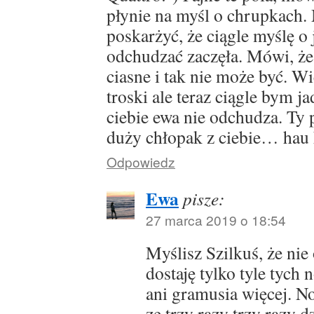
płynie na myśl o chrupkach. 
poskarżyć, że ciągle myślę o
odchudzać zaczęła. Mówi, że 
ciasne i tak nie może być. Wi
troski ale teraz ciągle bym ja
ciebie ewa nie odchudza. Ty p
duży chłopak z ciebie… hau 
Odpowiedz
Ewa
pisze:
27 marca 2019 o 18:54
Myślisz Szilkuś, że nie
dostaję tylko tyle tych no
ani gramusia więcej. No
ze trzy razy trzy razy d