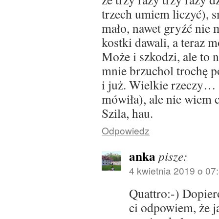
trzech umiem liczyć), s
mało, nawet gryźć nie 
kostki dawali, a teraz m
Może i szkodzi, ale to 
mnie brzuchol trochę p
i już. Wielkie rzeczy
mówiła), ale nie wiem
Szila, hau.
Odpowiedz
anka
pisze:
4 kwietnia 2019 o 07
Quattro:-) Dopiero
ci odpowiem, że j