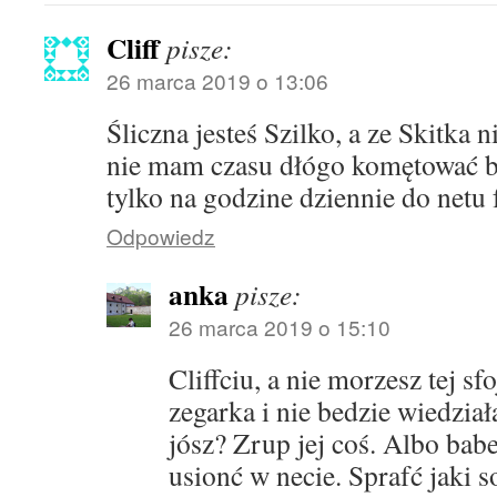
Cliff
pisze:
26 marca 2019 o 13:06
Śliczna jesteś Szilko, a ze Skitka n
nie mam czasu dłógo komętować b
tylko na godzine dziennie do netu
Odpowiedz
anka
pisze:
26 marca 2019 o 15:10
Cliffciu, a nie morzesz tej s
zegarka i nie bedzie wiedział
jósz? Zrup jej coś. Albo bab
usionć w necie. Sprafć jaki s