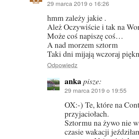
29 marca 2019 o 16:26
hmm zależy jakie .
Ależ Oczywiście i tak na Wor
Może coś napiszę coś…
A nad morzem sztorm
Taki dni mijają wczoraj piękni
Odpowiedz
anka
pisze:
29 marca 2019 o 19:55
OX:-) Te, które na Con
przyjaciołach.
Sztormu na żywo nie w
czasie wakacji jeździła