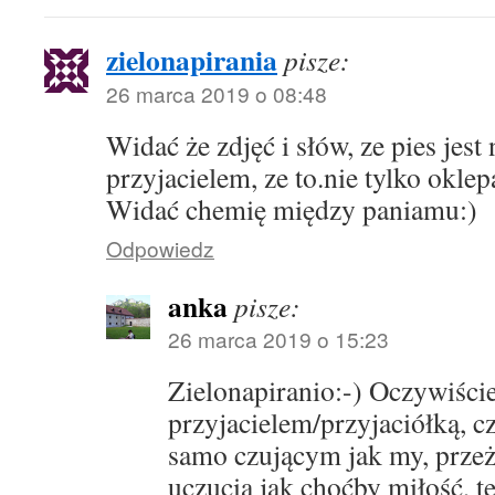
zielonapirania
pisze:
26 marca 2019 o 08:48
Widać że zdjęć i słów, ze pies jes
przyjacielem, ze to.nie tylko okle
Widać chemię między paniamu:)
Odpowiedz
anka
pisze:
26 marca 2019 o 15:23
Zielonapiranio:-) Oczywiście,
przyjacielem/przyjaciółką, c
samo czującym jak my, prze
uczucia jak choćby miłość, tę