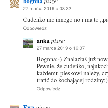
bognna
pisze:
27 marca 2019 o 08:32
Cudenko nic innego no i ma to „pie
Odpowiedz
anka
pisze:
27 marca 2019 o 16:37
Bognna:-) Znalazłaś już nowy
Pewnie, że cudeńko, najukoch
każdemu pieskowi należy, cz
trafić do kochającej rodziny:)
Odpowiedz
Ewa
pisze: