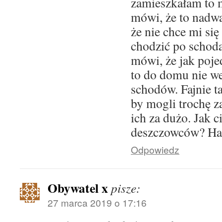
zamieszkałam to m
mówi, że to nadwag
że nie chce mi się
chodzić po schod
mówi, że jak poj
to do domu nie w
schodów. Fajnie t
by mogli trochę z
ich za dużo. Jak c
deszczowców? Hau
Odpowiedz
Obywatel x
pisze:
27 marca 2019 o 17:16