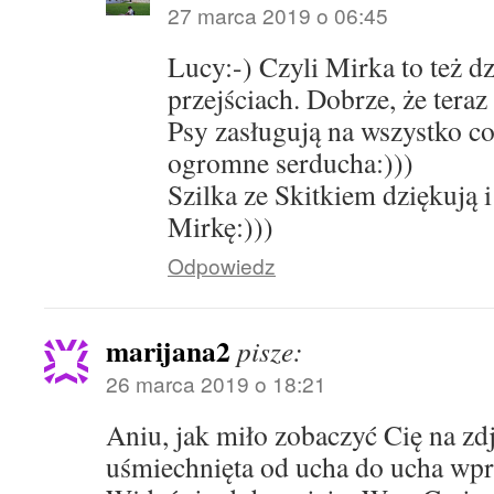
27 marca 2019 o 06:45
Lucy:-) Czyli Mirka to też d
przejściach. Dobrze, że tera
Psy zasługują na wszystko co
ogromne serducha:)))
Szilka ze Skitkiem dziękują 
Mirkę:)))
Odpowiedz
marijana2
pisze:
26 marca 2019 o 18:21
Aniu, jak miło zobaczyć Cię na zd
uśmiechnięta od ucha do ucha wpro