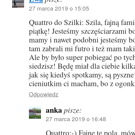
27 marca 2019 o 15:05
Quattro do Szilki: Szila, fajną fami
piątkę! Jesteśmy szczęściarzami b
mamy i nawet podobni jesteśmy bo 
tam zabrali mi futro i też mam takie
Ale by było super pobiegać po tyc
siedzisz! Będę miał dla ciebie kil
jak się kiedyś spotkamy, są pysz
cieniutkim ci macham, bo z ogonka 
Odpowiedz
anka
pisze:
27 marca 2019 o 16:48
Quattro:-) Fajne te pola, mów