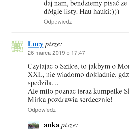
daj nam, bendziemy pisać ze 
dółgie listy. Hau hauki:)))
Odpowiedz
Lucy
pisze:
26 marca 2019 o 17:47
Czytajac o Szilce, to jakbym o Mo
XXL, nie wiadomo dokladnie, gdzi
spedzila…
Ale milo poznac teraz kumpelke Sk
Mirka pozdrawia serdecznie!
Odpowiedz
anka
pisze: