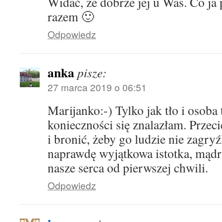
Widać, że dobrze jej u Was. Co j
razem 🙂
Odpowiedz
anka
pisze:
27 marca 2019 o 06:51
Marijanko:-) Tylko jak tło i osoba
konieczności się znalazłam. Przeci
i bronić, żeby go ludzie nie zagryź
naprawdę wyjątkowa istotka, mądra
nasze serca od pierwszej chwili.
Odpowiedz