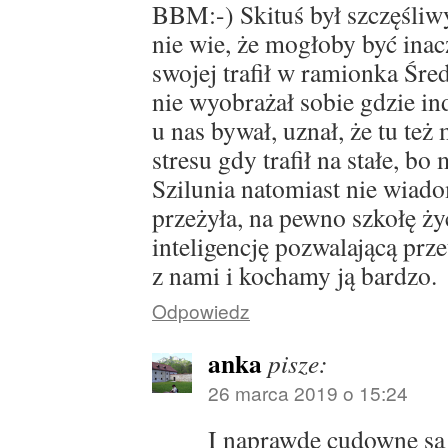
BBM:-) Skituś był szczęśliw
nie wie, że mogłoby być ina
swojej trafił w ramionka Średn
nie wyobrażał sobie gdzie in
u nas bywał, uznał, że tu też
stresu gdy trafił na stałe, b
Szilunia natomiast nie wiado
przeżyła, na pewno szkołę ży
inteligencję pozwalającą prze
z nami i kochamy ją bardzo.
Odpowiedz
anka
pisze:
26 marca 2019 o 15:24
I naprawdę cudowne są 