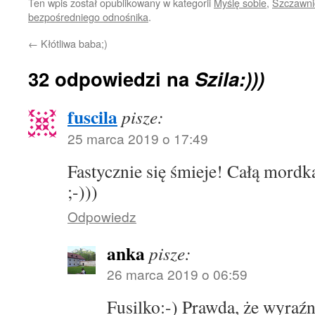
Ten wpis został opublikowany w kategorii
Myślę sobie
,
Szczawni
bezpośredniego odnośnika
.
←
Kłótliwa baba;)
32 odpowiedzi na
Szila:)))
fuscila
pisze:
25 marca 2019 o 17:49
Fastycznie się śmieje! Całą mordk
;-)))
Odpowiedz
anka
pisze:
26 marca 2019 o 06:59
Fusilko:-) Prawda, że wyraźn