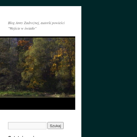
Blog Anny Zadrożnej, autorki powieści
"Wejście w światło"