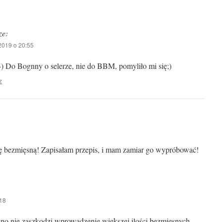
ze:
2019 o 20:55
) Do Bognny o selerze, nie do BBM, pomyliło mi się;)
z
tę bezmięsną! Zapisałam przepis, i mam zamiar go wypróbować!
18
wno nie zaszkodzi wprowadzenie większej ilości bezmięsnych