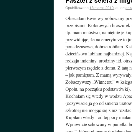
Pasztet z selera z mi
Opublikowano
18 marca 2019
,
autor:
ank
Obiecałam Ewie wypróbowany przepi
przepisami. Kolorowych broszurek-z
itp. mam mnóstwo, namiętnie je k
przewidując, że na emeryturze to j
ponadczasowe, dobrze robiłam. Ksi
dzieciństwa lubiłam najbardziej. N
rodzaju imieniny, urodziny itd. ot
pierwszym rzędzie z domu. Z tatą n
– jak pamiętam. Z mamą wyrywałyśm
Zobaczywszy „Winnetou” w księgarn
Opolu, na początku podstawówki), ż
Kochałam się wtedy w wodzu Apac
(oczywiście ja go od śmierci uratow
szkolnej nie mogąc się z niż rozstać
Kupiłam wtedy i od tej pory miała
Wprawdzie schowany w pudełku bo si
nocy”, które od mamy dostałam będ