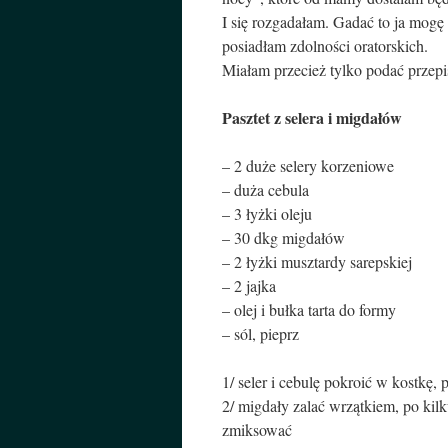
I się rozgadałam. Gadać to ja mogę
posiadłam zdolności oratorskich.
Miałam przecież tylko podać przepis
Pasztet z selera i migdałów
– 2 duże selery korzeniowe
– duża cebula
– 3 łyżki oleju
– 30 dkg migdałów
– 2 łyżki musztardy sarepskiej
– 2 jajka
– olej i bułka tarta do formy
– sól, pieprz
1/ seler i cebulę pokroić w kostkę,
2/ migdały zalać wrzątkiem, po kilk
zmiksować