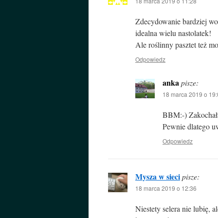
18 marca 2019 o 11:28
Zdecydowanie bardziej wol
idealna wielu nastolatek!
Ale roślinny pasztet też mo
Odpowiedz
anka
pisze:
18 marca 2019 o 19:
BBM:-) Zakochałam
Pewnie dlatego u
Odpowiedz
Mysza w sieci
pisze:
18 marca 2019 o 12:36
Niestety selera nie lubię, 