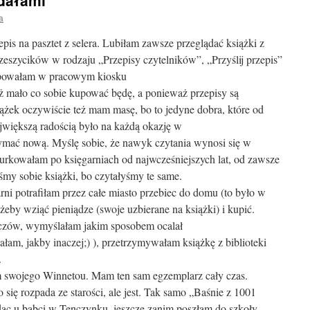
gdałami
a
s na pasztet z selera. Lubiłam zawsze przeglądać książki z
eszycików w rodzaju „Przepisy czytelników”, „Przyślij przepis”
upowałam w pracowym kiosku
uż mało co sobie kupować będę, a ponieważ przepisy są
ążek oczywiście też mam masę, bo to jedyne dobra, które od
ajwiększą radością było na każdą okazję w
rzymać nową. Myślę sobie, że nawyk czytania wynosi się w
urkowałam po księgarniach od najwcześniejszych lat, od zawsze
y sobie książki, bo czytałyśmy te same.
i potrafiłam przez całe miasto przebiec do domu (to było w
eby wziąć pieniądze (swoje uzbierane na książki) i kupić.
zów, wymyślałam jakim sposobem ocalał
ałam, jakby inaczej;) ), przetrzymywałam książkę z biblioteki
.
m swojego Winnetou. Mam ten sam egzemplarz cały czas.
ę rozpada ze starości, ale jest. Tak samo „Baśnie z 1001
ąc u babci w Tenczynku, jeszcze zanim poszłam do szkoły.