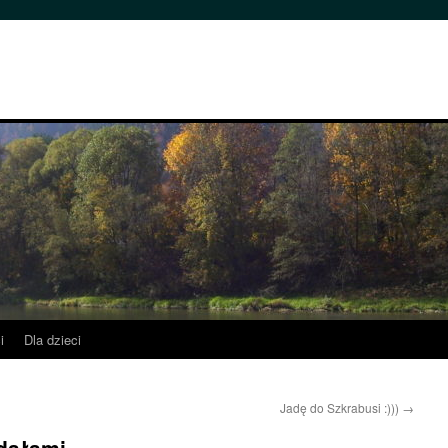
i
Dla dzieci
Jadę do Szkrabusi :)))
→