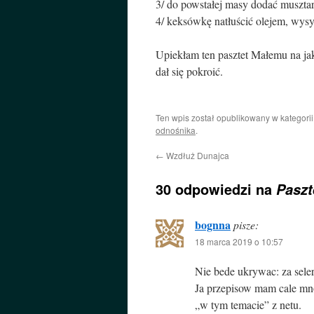
3/ do powstałej masy dodać muszta
4/ keksówkę natłuścić olejem, wysy
Upiekłam ten pasztet Małemu na jak
dał się pokroić.
Ten wpis został opublikowany w kategori
odnośnika
.
←
Wzdłuż Dunajca
30 odpowiedzi na
Paszt
bognna
pisze:
18 marca 2019 o 10:57
Nie bede ukrywac: za sele
Ja przepisow mam cale mno
„w tym temacie” z netu.