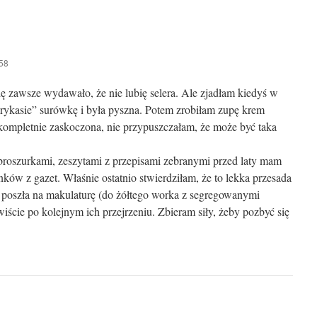
58
ę zawsze wydawało, że nie lubię selera. Ale zjadłam kiedyś w
rykasie” surówkę i była pyszna. Potem zrobiłam zupę krem
kompletnie zaskoczona, nie przypuszczałam, że może być taka
broszurkami, zeszytami z przepisami zebranymi przed laty mam
nków z gazet. Właśnie ostatnio stwierdziłam, że to lekka przesada
 poszła na makulaturę (do żółtego worka z segregowanymi
ście po kolejnym ich przejrzeniu. Zbieram siły, żeby pozbyć się