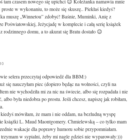
coś tam czasem nowego się upichci 😉 Koleżanka namawia mnie
 proste w wykonaniu, to może się skuszę.. Piekłaś kiedyś?
ynka muszę „Winnetou” zdobyć! Baśnie, Muminki, Anię z
e Poświatowskiej, Jeżycjadę w komplecie i całą serię książek
 rodzinnego domu, a to akurat się Bratu dostało 😉
10
wie selera przeczytaj odpowiedź dla BBM:)
uż się nauczyłam piec (dopiero będąc na wolności, czyli na
tem nie wychodziła mi za nic na świecie, albo się rozpadała i nie
, albo była niedobra po prostu. Jeśli chcesz, napiszę jak robiłam,
a.
ż kiedyś mówiłam, że mam i nie oddam, na bezludną wyspę
kie książki L. Maud Maontgomery. Chmielewską – co tylko mam
ednie wakacje dla poprawy humoru sobie przypomniałam.
trzymam w sypialni, żeby mi nagle gdzieś nie wyparowały:)))