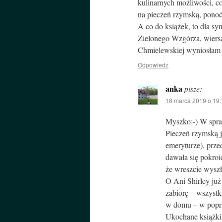
kulinarnych możliwości, 
na pieczeń rzymską, ponoć
A co do książek, to dla s
Zielonego Wzgórza, wiersz
Chmielewskiej wyniosłam z
Odpowiedz
anka
pisze:
18 marca 2019 o 19:
Myszko:-) W spra
Pieczeń rzymską j
emeryturze), przed
dawała się pokroić
że wreszcie wyszł
O Ani Shirley ju
zabiorę – wszyst
w domu – w poprz
Ukochane książki 