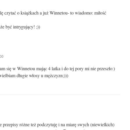
ę czytać o książkach a już Winnetou- to wiadomo: miłość
że być intrygujący! ;))
00
 się w Winnetou mając 4 latka i do tej pory mi nie przeszło:)
wielbiam długie włosy u mężczyzn;)))
ale przepisy różne też podczytuję i na miarę swych (niewielkich)