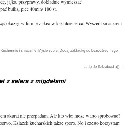
rdę, jajka, przyprawy, dokładnie wymieszać
pać bułką, piec 40min/ 180 st.
ąś okazję, w formie z Ikea w kształcie serca. Wyszedł smaczny i
i
Kuchennie i smacznie
,
Myślę sobie
. Dodaj zakładkę do
bezpośredniego
Jadę do Szkrabusi :)))
→
et z selera z migdałami
rem akurat nie przepadam. Ale kto wie; moze warto sprobowac?
stwo. Ksiazek kucharskich takze sporo. No i czesto korzystam