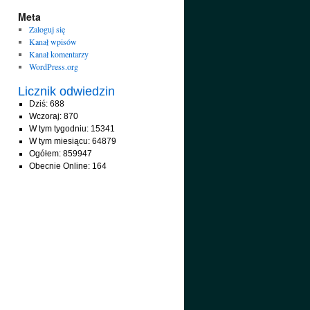
Meta
Zaloguj się
Kanał wpisów
Kanał komentarzy
WordPress.org
Licznik odwiedzin
Dziś: 688
Wczoraj: 870
W tym tygodniu: 15341
W tym miesiącu: 64879
Ogółem: 859947
Obecnie Online: 164