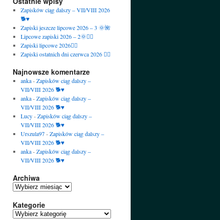
Ostatnie wpisy
Zapisków ciąg dalszy – VII/VIII 2026
🐕♥️
Zapiski jeszcze lipcowe 2026 – 3 🌞🌺
Lipcowe zapiski 2026 – 2🌞🙋‍♀️
Zapiski lipcowe 2026🙋‍♀️
Zapiski ostatnich dni czerwca 2026 🙋‍♀️
Najnowsze komentarze
anka
-
Zapisków ciąg dalszy –
VII/VIII 2026 🐕♥️
anka
-
Zapisków ciąg dalszy –
VII/VIII 2026 🐕♥️
Lucy
-
Zapisków ciąg dalszy –
VII/VIII 2026 🐕♥️
Urszula97
-
Zapisków ciąg dalszy –
VII/VIII 2026 🐕♥️
anka
-
Zapisków ciąg dalszy –
VII/VIII 2026 🐕♥️
Archiwa
Archiwa
Kategorie
Kategorie