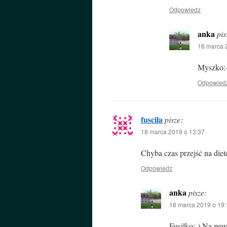
Odpowiedz
anka
pis
18 marca 
Myszko:-
Odpowied
fuscila
pisze:
18 marca 2019 o 13:37
Chyba czas przejść na die
Odpowiedz
anka
pisze:
18 marca 2019 o 19:
Fusilko:-) Na pe