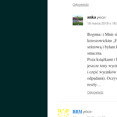
Odpowiedz
anka
pisze:
18 marca 2019 o 18:
Bognna:-) Mnie si
krzeszowickim „F
selerową i byłam 
smaczna.
Poza książkami i 
jeszcze tony wyci
i część wycinków
odpadami). Oczywi
reszty…
Odpowiedz
BBM
pisze: